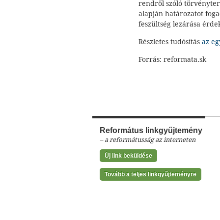
rendről szóló törvényterv
alapján határozatot foga
feszültség lezárása érd
Részletes tudósítás
az eg
Forrás: reformata.sk
Református linkgyűjtemény
– a reformátusság az interneten
Új link beküldése
Tovább a teljes linkgyűjteményre