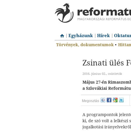
Egyházunk
Hírek
Oktatu
Törvények, dokumentumok
•
Hitta
Zsinati ülés 
2016. június 02., csütörtök
Május 27-én Rimaszomba
a Szlovákiai Reformátu
Megosztás
A programpontok jelentős
ki, de szó volt a lelkészi
jogalkotási irányelvekről