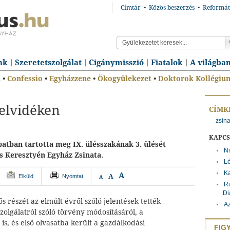
Címtár
•
Közös beszerzés
•
Reformát
nk
Szeretetszolgálat
Cigánymisszió
Fiatalok
A világba
n
•
Confessio
•
Egyházzene
•
Ökogyülekezet
•
Doktorok Kollégiu
Felvidéken
CÍMK
zsina
KAPC
tban tartotta meg IX. ülésszakának 3. ülését
Ni
s Keresztyén Egyház Zsinata.
Lé
K
A
A
Elküld
Nyomtat
A
R
Di
 részét az elmúlt évről szóló jelentések tették
Az
 szolgálatról szóló törvény módosításáról, a
 is, és első olvasatba került a gazdálkodási
FIG