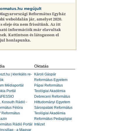
formatus.hu megújult
 Magyarországi Református Egyház
bi weboldalán jár, amelyet 2020.
is eleje óta nem frissítünk. Az itt
ható információk már elavultak
nek. Kattintson és látogasson el
jul honlapunka.
ia
Oktatás
szt.hu | klerikális re-
Károli Gáspár
ók
Református Egyetem
um Médiaportál
Pápai Református
kia Portál
Teológiai Akadémia
FESSIO
Debreceni Református
 Kossuth Rádió -
Hittudományi Egyetem
ormátus Félóra
Sárospataki Református
 Református
Teológiai Akadémia
azin
Református Pedagógiai
rmátus Rádió Portál
Intézet
incsillag - a Magyar