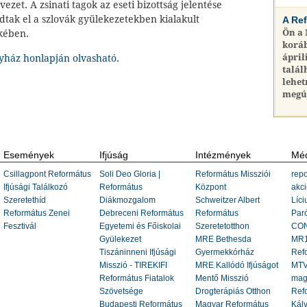
ezet. A zsinati tagok az eseti bizottság jelentése
dtak el a szlovák gyülekezetekben kialakult
A Re
Ön a
ekében.
koráb
ápril
yház honlapján olvasható
.
talál
lehet
megú
Események
Ifjúság
Intézmények
Méd
Csillagpont Református
Soli Deo Gloria |
Református Missziói
repo
Ifjúsági Találkozó
Református
Központ
akci
Szeretethíd
Diákmozgalom
Schweitzer Albert
Líci
Református Zenei
Debreceni Református
Református
Paró
Fesztivál
Egyetemi és Főiskolai
Szeretetotthon
CON
Gyülekezet
MRE Bethesda
MR1
Tiszáninneni Ifjúsági
Gyermekkórház
Ref
Misszió - TIREKIFI
MRE Kallódó Ifjúságot
MTV
Református Fiatalok
Mentő Misszió
mag
Szövetsége
Drogterápiás Otthon
Refo
Budapesti Református
Magyar Református
Kálv