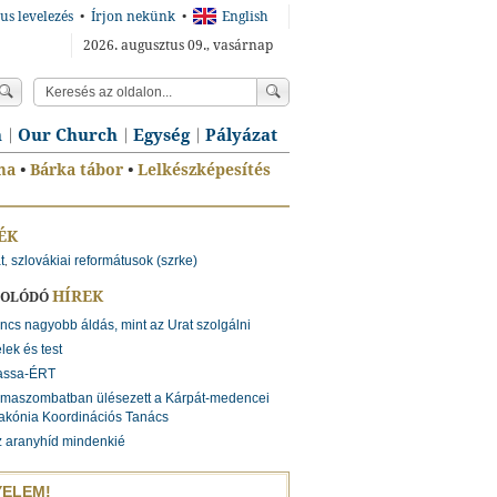
us levelezés
•
Írjon nekünk
•
English
2026. augusztus 09., vasárnap
n
Our Church
Egység
Pályázat
ma
•
Bárka tábor
•
Lelkészképesítés
ÉK
t
szlovákiai reformátusok (szrke)
,
HÍREK
SOLÓDÓ
ncs nagyobb áldás, mint az Urat szolgálni
lek és test
assa-ÉRT
imaszombatban ülésezett a Kárpát-medencei
akónia Koordinációs Tanács
 aranyhíd mindenkié
YELEM!