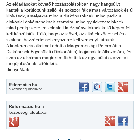
Az előadásokat követő hozzászólásokban nagy hangsúlyt
kaptak a körülöttünk zajló, és sokszor fájdalmas változások és új
kihívások, amelyekre mind a diakónusoknak, mind pedig a
diakóniai önkénteseknek számára: mind gyülekezeteinknek,
mind pedig szeretetszolgálati intézményeinknek kellő képen fel
kell készülniük. Félő, hogy az idővel, az elköteleződéssel és a
szakmai hozzáértéssel egyszerre kell versenyt futnunk ...
A konferencia alkalmat adott a Magyarországi Református
Diakónusok Egyesületi (Diakonátus) tagjainak találkozására, és
ezen az alkalmon megteremtődhettek az egyesület szervezeti
megújulásának feltételei is.
Birinyi Márk
Reformatus.hu
a közösségi oldalakon
Reformatus.hu
a
közösségi oldalakon