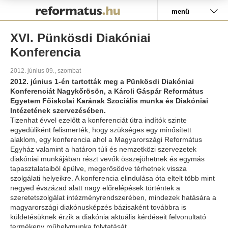
Pályázat
menü
XVI. Pünkösdi Diakóniai
Konferencia
2012. június 09., szombat
2012. június 1-én tartották meg a Pünkösdi Diakóniai
Konferenciát Nagykőrösön, a Károli Gáspár Református
Egyetem Főiskolai Karának Szociális munka és Diakóniai
Intézetének szervezésében.
Tizenhat évvel ezelőtt a konferenciát útra indítók szinte
egyedüliként felismerték, hogy szükséges egy minősített
alaklom, egy konferencia ahol a Magyarországi Református
Egyház valamint a határon túli és nemzetközi szervezetek
diakóniai munkájában részt vevők összejöhetnek és egymás
tapasztalataiból épülve, megerősödve térhetnek vissza
szolgálati helyeikre. A konferencia elindulása óta eltelt több mint
negyed évszázad alatt nagy előrelépések történtek a
szeretetszolgálat intézményrendszerében, mindezek hatására a
magyarországi diakónusképzés bázisaként továbbra is
küldetésüknek érzik a diakónia aktuális kérdéseit felvonultató
termékeny műhelymunka folytatását.