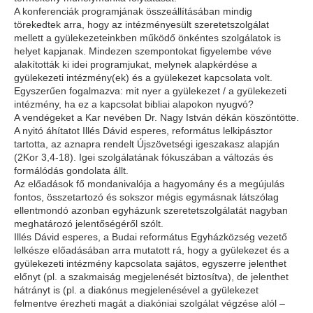
A konferenciák programjának összeállításában mindig
törekedtek arra, hogy az intézményesült szeretetszolgálat
mellett a gyülekezeteinkben működő önkéntes szolgálatok is
helyet kapjanak. Mindezen szempontokat figyelembe véve
alakították ki idei programjukat, melynek alapkérdése a
gyülekezeti intézmény(ek) és a gyülekezet kapcsolata volt.
Egyszerűen fogalmazva: mit nyer a gyülekezet / a gyülekezeti
intézmény, ha ez a kapcsolat bibliai alapokon nyugvó?
A vendégeket a Kar nevében Dr. Nagy István dékán köszöntötte.
A nyitó áhítatot Illés Dávid esperes, református lelkipásztor
tartotta, az aznapra rendelt Újszövetségi igeszakasz alapján
(2Kor 3,4-18). Igei szolgálatának fókuszában a változás és
formálódás gondolata állt.
Az előadások fő mondanivalója a hagyomány és a megújulás
fontos, összetartozó és sokszor mégis egymásnak látszólag
ellentmondó azonban egyházunk szeretetszolgálatát nagyban
meghatározó jelentőségéről szólt.
Illés Dávid esperes, a Budai református Egyházközség vezető
lelkésze előadásában arra mutatott rá, hogy a gyülekezet és a
gyülekezeti intézmény kapcsolata sajátos, egyszerre jelenthet
előnyt (pl. a szakmaiság megjelenését biztosítva), de jelenthet
hátrányt is (pl. a diakónus megjelenésével a gyülekezet
felmentve érezheti magát a diakóniai szolgálat végzése alól –