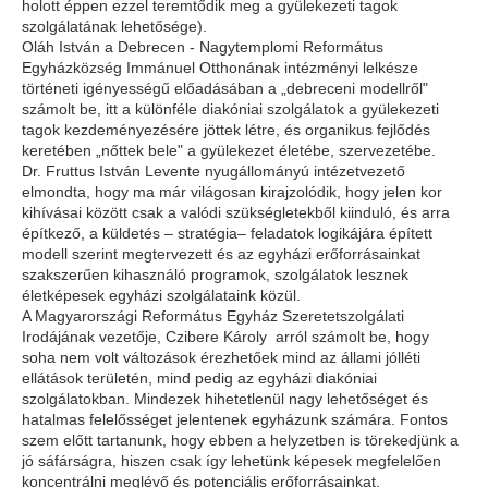
holott éppen ezzel teremtődik meg a gyülekezeti tagok
szolgálatának lehetősége).
Oláh István a Debrecen - Nagytemplomi Református
Egyházközség Immánuel Otthonának intézményi lelkésze
történeti igényességű előadásában a „debreceni modellről"
számolt be, itt a különféle diakóniai szolgálatok a gyülekezeti
tagok kezdeményezésére jöttek létre, és organikus fejlődés
keretében „nőttek bele" a gyülekezet életébe, szervezetébe.
Dr. Fruttus István Levente nyugállományú intézetvezető
elmondta, hogy ma már világosan kirajzolódik, hogy jelen kor
kihívásai között csak a valódi szükségletekből kiinduló, és arra
építkező, a küldetés – stratégia– feladatok logikájára épített
modell szerint megtervezett és az egyházi erőforrásainkat
szakszerűen kihasználó programok, szolgálatok lesznek
életképesek egyházi szolgálataink közül.
A Magyarországi Református Egyház Szeretetszolgálati
Irodájának vezetője, Czibere Károly arról számolt be, hogy
soha nem volt változások érezhetőek mind az állami jólléti
ellátások területén, mind pedig az egyházi diakóniai
szolgálatokban. Mindezek hihetetlenül nagy lehetőséget és
hatalmas felelősséget jelentenek egyházunk számára. Fontos
szem előtt tartanunk, hogy ebben a helyzetben is törekedjünk a
jó sáfárságra, hiszen csak így lehetünk képesek megfelelően
koncentrálni meglévő és potenciális erőforrásainkat.