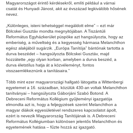
Magyarországot érintő kérdésekről, említi például a várnai
csatát és Hunyadi Jánost, akit az évszázad legkiválóbb hősének
nevez.
„Különleges, isteni tehetséggel megáldott elme” – ezt már
Bölcskei Gusztáv mondta megnyitójában. A Tiszántúli
Református Egyházkerület püspöke azt hangsúlyozta, hogy az
emberiség, a műveltség és a kegyesség hármasa Melanchthon
egész alakjából sugárzik. „Európa Tanítója” bántónak tartotta a
durva beszédet – hangsúlyozta Bölcskei Gusztáv, majd
hozzátette „egy olyan korban, amelyben a durva beszéd, a
durva életstílus hatja át a közvéleményt, fontos
visszaemlékeznünk a tanításaira.”
Több mint ezer magyarországi hallgató látogatta a Wittenbergi
egyetemet a 16. században, közülük 430-an voltak Melanchthon
tanítványai – hangsúlyozta Gáborjáni Szabó Botond. A
Debreceni Református Kollégium gyűjteményi igazgatója
elmondta azt is, hogy a feljegyzések szerint Melanchthon a
magyar diákok egyesületével rendszeres kapcsolatot ápolt,
ezért is nevezik Magyarország Tanítójának is. A Debreceni
Református Kollégiumban különösen jelentős Melanchthon és
egyetemének hatása – fűzte hozzá az igazgató.