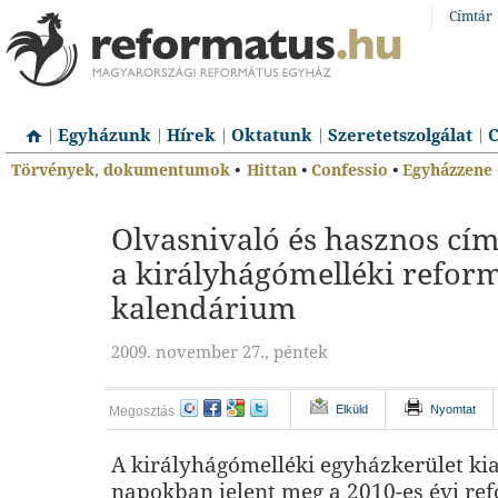
Címtár
Egyházunk
Hírek
Oktatunk
Szeretetszolgálat
C
Törvények, dokumentumok
•
Hittan
•
Confessio
•
Egyházzene
Olvasnivaló és hasznos cím
a királyhágómelléki refor
kalendárium
2009. november 27., péntek
Elküld
Nyomtat
Megosztás
A királyhágómelléki egyházkerület ki
napokban jelent meg a 2010-es évi re