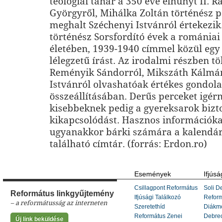
teológiai tanár a 350 éve elhunyt II. R
Györgyről, Mihálka Zoltán történész p
meghalt Széchenyi Istvánról értekezi
történész Sorsfordító évek a románia
életében, 1939-1940 címmel közül egy
lélegzetű írást. Az irodalmi részben t
Reményik Sándorról, Mikszáth Kálmánr
Istvánról olvashatóak értékes gondola
összeállításában. Derűs perceket igérn
kisebbeknek pedig a gyereksarok bizto
kikapcsolódást. Hasznos információka
ugyanakkor bárki számára a kalendá
található címtár. (forrás: Erdon.ro)
Események
Ifjúsá
Csillagpont Református
Soli De
Református linkgyűjtemény
Ifjúsági Találkozó
Refor
– a reformátusság az interneten
Szeretethíd
Diákm
Református Zenei
Debrec
Új link beküldése