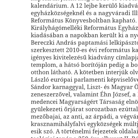
kalendárium. A 12 lejbe kerülő kiadv
egyházközségeknél és a nagyváradi Il
Református Könyvesboltban kapható.
Királyhágómelléki Református Egyház
kiadásában a napokban került ki a n
Bereczki András paptamási lelkipászto
szerkesztett 2010-es évi református k
igényes kivitelezésű kiadvány címlapj
templom, a hátsó borítóján pedig a bo
otthon látható. A kötetben interjúk o
László európai parlamenti képviselőve
Sándor karnaggyal, Liszt- és Magyar Ö
zeneszerzővel, valamint Éhn József, a
medencei Magyarságért Társaság elnö
gyülekezeti őrjárat sorozatban ezúttal
mezőbajai, az anti, az árpádi, a végvár
krasznamihályfalvi egyközségek múltjr
esik szó. A történelmi fejezetek oldala