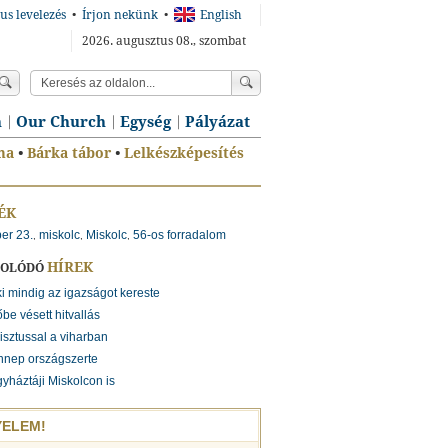
us levelezés
•
Írjon nekünk
•
English
2026. augusztus 08., szombat
n
Our Church
Egység
Pályázat
ma
•
Bárka tábor
•
Lelkészképesítés
ÉK
er 23.
miskolc
Miskolc
56-os forradalom
,
,
,
HÍREK
SOLÓDÓ
i mindig az igazságot kereste
be vésett hitvallás
isztussal a viharban
nnep országszerte
yháztáji Miskolcon is
YELEM!