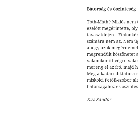
Bátorság és őszinteség
Tóth-Máthé Miklós nem t
ezelőtt megérintette, ol
tavasz idején. „Etalonké
számára nem az. Nem ú
ahogy azok megérdemelné
megrendült köszönetet a
valamikor itt végre vala
mereng el az író, majd h
Még a kádári diktatúra i
miskolci Petőfi-szobor a
bátorságához és őszinte
Kiss Sándor