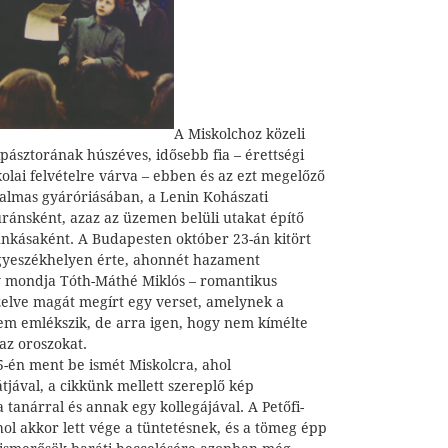
A Miskolchoz közeli
ipásztorának húszéves, idősebb fia – érettségi
kolai felvételre várva – ebben és az ezt megelőző
almas gyáróriásában, a Lenin Kohászati
ránsként, azaz az üzemen belüli utakat építő
nkásaként. A Budapesten október 23-án kitört
egyeszékhelyen érte, ahonnét hazament
gy mondja Tóth-Máthé Miklós – romantikus
pzelve magát megírt egy verset, amelynek a
m emlékszik, de arra igen, hogy nem kímélte
az oroszokat.
5-én ment be ismét Miskolcra, ahol
átjával, a cikkünk mellett szereplő kép
 tanárral és annak egy kollegájával. A Petőfi-
ol akkor lett vége a tüntetésnek, és a tömeg épp