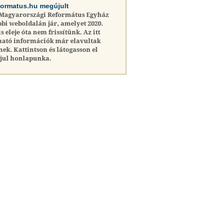
formatus.hu megújult
 Magyarországi Református Egyház
bi weboldalán jár, amelyet 2020.
is eleje óta nem frissítünk. Az itt
ható információk már elavultak
nek. Kattintson és látogasson el
jul honlapunka.