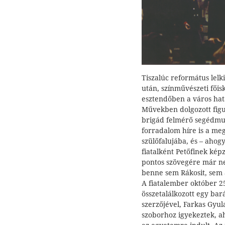
Tiszalúc református lelk
után, színművészeti főis
esztendőben a város hat
Művekben dolgozott figu
brigád felmérő segédmu
forradalom híre is a m
szülőfalujába, és – aho
fiatalként Petőfinek ké
pontos szövegére már ne
benne sem Rákosit, sem 
A fiatalember október 2
összetalálkozott egy bar
szerzőjével, Farkas Gyula
szoborhoz igyekeztek, ah