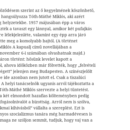
yőződésem szerint az ő kegyelmének köszönhető,
– hangsúlyozza Tóth-Máthé Miklós, aki azért
g helyzetekbe. 1957 májusában épp a város
ezték a tavaszt egy lánnyal, amikor két pufajkás
re lélekjelenléte, valamint egy épp arra járó
tte meg a komolyabb bajtól. (A történet
Miklós A kapualj című novellájában a
november 6-i számában olvashatnak majd.)
ron történt: hősünk levelet kapott a
l, ahova időközben már fölvették, hogy „felvételi
gett” jelenjen meg Budapesten. A színészjelölt
e ide azonban nem jutott el. Csak a tiszalúci
A helyi tanácselnök ugyanis arról tájékoztatta a
 Tóth-Máthé Miklós szervezte a helyi tüntetést.
, a két elmondott hazafias költeményben pedig
ogásolnivalót a bizottság. Arról nem is szólva,
kmai kihívásból” vállalta a szereplést. Ezt is
nyos szocializmus tanára még harmadévesen is
, maga ne szóljon semmit, tudjuk, hogy vaj van a