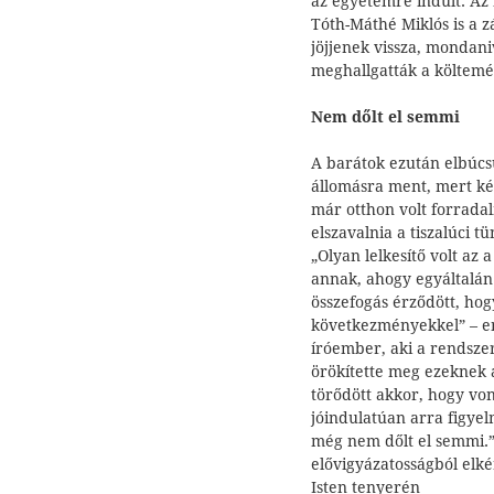
az egyetemre indult. Az
Tóth-Máthé Miklós is a zá
jöjjenek vissza, mondan
meghallgatták a költemén
Nem dőlt el semmi
A barátok ezután elbúcsú
állomásra ment, mert kés
már otthon volt forradalm
elszavalnia a tiszalúci t
„Olyan lelkesítő volt az 
annak, ahogy egyál­talá
összefogás érződött, ho
következményekkel” – em
íróember, aki a rendsze
örökítette meg ezeknek 
törődött akkor, hogy vo
jóindulatúan arra figyelm
még nem dőlt el semmi.”
elővigyázatosságból elkér
Isten tenyerén