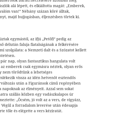
 ismerősök baráti heccelésére azonban még
szlók alá lépett, és elkiáltotta magát: „Emberek,
ivalóm van!” Néhány százan köré álltak,
yt, majd hujjogásban, éljenzésben törtek ki.
ztak egymástól, az ifjú „Petőfi” pedig az
ő délután faluja fiatalságának a felkérésére
i szolgálata: a Nemzeti dalt és a Szózatot kellett
üntetésen.
a pár nap, olyan fantasztikus hangulata volt
n az emberek csak egymásra néztek, olyan erős
gy nem törődtünk a lehetséges
lékezik vissza az idén hetvenöt esztendős
rváltozás után a Figuránsok című regényében
a napoknak az élményeit. Azzal sem sokat
natra szállás közben egy vadászkalapos úr
eztette: „Öcsém, jó volt az a vers, de vigyázz,
 Végül a forradalom leverése után édesapja
te tőle és elégette a vers kéziratát.