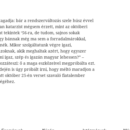
agadja: bár a rendszerváltozás szele húsz évvel
yan katarzist mégsem érzett, mint az októberi
nt tekintek ‘56-ra, de tudom, sajnos sokak
gy bánnak még ma sem a forradalmárokkal,
k. Mikor szolgáltatunk végre igazi,
zoknak, akik meghaltak azért, hogy egyszer
mi igaz, szép és igazán magyar lehessen?” –
ozzáteszi: ő a maga eszközeivel megpróbálta ezt.
dején is úgy próbált írni, hogy méltó maradjon a
latt október 25-én verset szavaló fiatalember
ségéhez.