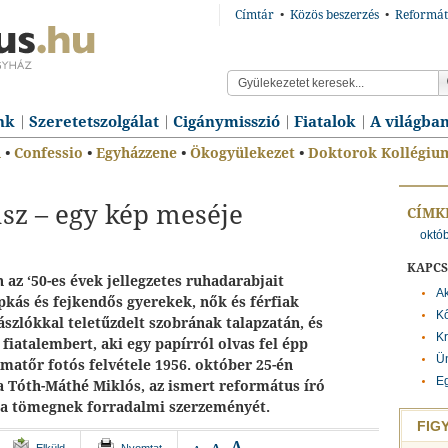
Címtár
•
Közös beszerzés
•
Reformát
nk
Szeretetszolgálat
Cigánymisszió
Fiatalok
A világba
n
•
Confessio
•
Egyházzene
•
Ökogyülekezet
•
Doktorok Kollégiu
asz – egy kép meséje
CÍMK
októb
KAPC
 az ‘50-es évek jellegzetes ruhadarabjait
Ak
pkás és fejkendős gyerekek, nők és férfiak
Kő
ászlókkal teletűzdelt szobrának talapzatán, és
Kr
 fiatalembert, aki egy papírról olvas fel épp
Ü
matőr fotós felvétele 1956. október 25-én
Eg
ta Tóth-Máthé Miklós, az ismert református író
ja a tömegnek forradalmi szerzeményét.
FIG
A