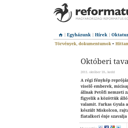
Egyházunk
Hírek
Oktatu
Törvények, dokumentumok
•
Hitta
Októberi tav
2011. október 18., kedd
A régi fénykép repróján
viselő emberek, micisa
állnak Petőfi nemzeti z
figyelik a közöttük álló
valamit. Farkas Gyula a
készült Miskolcon, raj
fiatalkori énje szaval