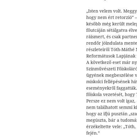
„Isten velem volt. Megg
hogy nem ért retorzió” 
később még került mele
főutcáján sétálgatva élv
ráismert, és csak partne
rendőr jóindulata mente
részleteiről Tóth-Máthé 
Reformátusok Lapjának 
A következő eset már nyá
Színművészeti Főiskoláró
ügyének megbeszélése vé
miskolci fellépésének hír
eseményekről faggatták. 
főiskola vezetését, hogy
Persze ez nem volt igaz
nem találhatott semmi kif
hogy az ifjú pusztán „sza
megúszta, bár a tudomá
érzékeltette vele: „Tóth
fején.”