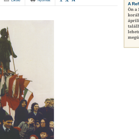
A
Elküld
Nyomtat
A
A Re
Ön a
koráb
ápril
talál
lehet
megú