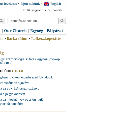
us levelezés
•
Írjon nekünk
•
English
2026. augusztus 07., péntek
n
Our Church
Egység
Pályázat
ma
•
Bárka tábor
•
Lelkészképesítés
ÉK
egyházszociológiai kutatás
egyházi jövőkép
,
tság (ejb)
HÍREK
SOLÓDÓ
yházi jövőkép: A párbeszéd folytatódik
rbeszédben a jövővel
a az egyházfinanszírozásért
a a jó gyakorlatért
a az intézmények és a fenntartó
yüttműködéséért