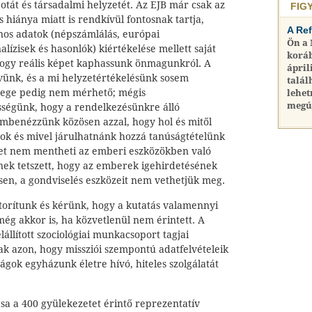
otát és társadalmi helyzetét. Az EJB már csak az
FIG
s hiánya miatt is rendkívül fontosnak tartja,
A Re
ános adatok (népszámlálás, európai
Ön a
lízisek és hasonlók) kiértékelése mellett saját
koráb
, hogy reális képet kaphassunk önmagunkról. A
ápril
ünk, és a mi helyzetértékelésünk sosem
talál
yege pedig nem mérhető; mégis
lehet
megú
sségünk, hogy a rendelkezésünkre álló
embenézzünk közösen azzal, hogy hol és mitől
ok és mivel járulhatnánk hozzá tanúságtételünk
ket nem mentheti az emberi eszközökben való
nek tetszett, hogy az emberek igehirdetésének
sen, a gondviselés eszközeit nem vethetjük meg.
torítunk és kérünk, hogy a kutatás valamennyi
ég akkor is, ha közvetlenül nem érintett. A
lállított szociológiai munkacsoport tagjai
ak azon, hogy missziói szempontú adatfelvételeik
ságok egyházunk életre hívó, hiteles szolgálatát
sa a 400 gyülekezetet érintő reprezentatív