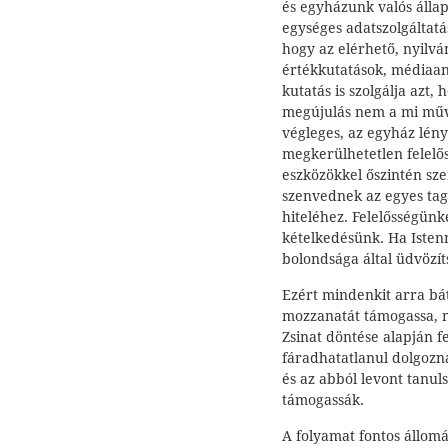
és egyházunk valós állap
egységes adatszolgáltatá
hogy az elérhető, nyilv
értékkutatások, médiaana
kutatás is szolgálja azt
megújulás nem a mi műv
végleges, az egyház lén
megkerülhetetlen felelő
eszközökkel őszintén sz
szenvednek az egyes tag
hiteléhez. Felelősségün
kételkedésünk. Ha Isten
bolondsága által üdvözít
Ezért mindenkit arra bá
mozzanatát támogassa, m
Zsinat döntése alapján fe
fáradhatatlanul dolgozn
és az abból levont tanul
támogassák.
A folyamat fontos állomá