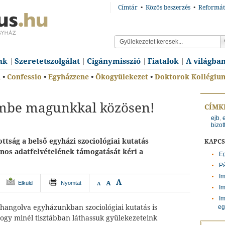
Címtár
•
Közös beszerzés
•
Reformát
nk
Szeretetszolgálat
Cigánymisszió
Fiatalok
A világba
n
•
Confessio
•
Egyházzene
•
Ökogyülekezet
•
Doktorok Kollégiu
mbe magunkkal közösen!
CÍMK
ejb
,
bizot
ttság a belső egyházi szociológiai kutatás
KAPC
nos adatfelvételének támogatását kéri a
Eg
Pá
Im
A
A
Elküld
Nyomtat
A
Im
Im
hangolva egyházunkban szociológiai kutatás is
eg
hogy minél tisztábban láthassuk gyülekezeteink