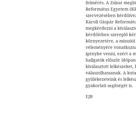
felmérés. A Zsinat megbí
Református Egyetem (KRE
szervezésében kérdőívez
Károli Gáspár Reformátu
megkérdezni a kiválaszto
kérdőívben szereplő kér
környezetére, a missziói
véleményére vonatkoznak
igénybe venni, ezért a m
hallgatók először időpont
kiválasztott lelkészeket
válaszolhassanak. A kut
gyülekezeteink és lelkész
gyakorlati segítségét is.
EJB