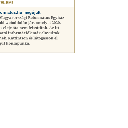
YELEM!
formatus.hu megújult
 Magyarországi Református Egyház
bi weboldalán jár, amelyet 2020.
is eleje óta nem frissítünk. Az itt
ható információk már elavultak
nek. Kattintson és látogasson el
jul honlapunka.