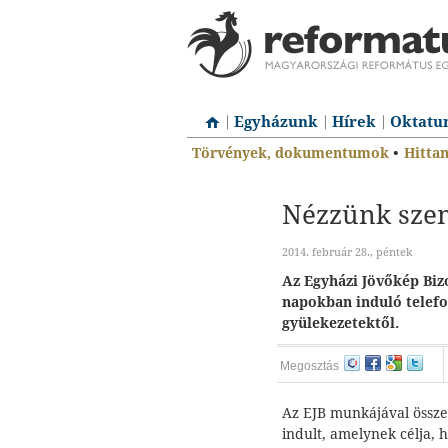
Egyházunk
Hírek
Oktatu
Törvények, dokumentumok
•
Hitta
Nézzünk sze
2014. február 28., péntek
Az Egyházi Jövőkép Bizo
napokban induló telefo
gyülekezetektől.
Megosztás
Az EJB munkájával össze
indult, amelynek célja, 