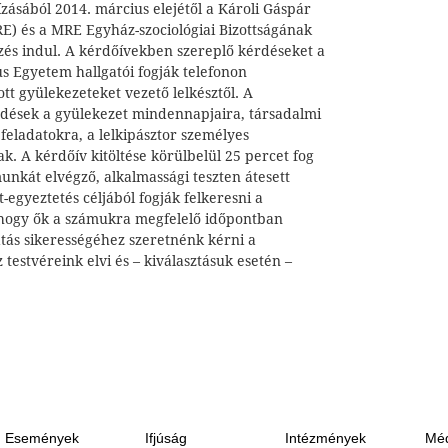
zásából 2014. március elejétől a Károli Gáspár
) és a MRE Egyház-szociológiai Bizottságának
és indul. A kérdőívekben szereplő kérdéseket a
s Egyetem hallgatói fogják telefonon
tt gyülekezeteket vezető lelkésztől. A
dések a gyülekezet mindennapjaira, társadalmi
 feladatokra, a lelkipásztor személyes
. A kérdőív kitöltése körülbelül 25 percet fog
unkát elvégző, alkalmassági teszten átesett
-egyeztetés céljából fogják felkeresni a
, hogy ők a számukra megfelelő időpontban
atás sikerességéhez szeretnénk kérni a
 testvéreink elvi és – kiválasztásuk esetén –
Események
Ifjúság
Intézmények
Méd