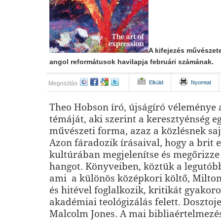
A kifejezés művészete
angol reformátusok havilapja februári számának.
Elküld
Nyomtat
Megosztás
Theo Hobson író, újságíró véleménye a
témáját, aki szerint a keresztyénség e
művészeti forma, azaz a közlésnek sa
Azon fáradozik írásaival, hogy a brit e
kultúrában megjelenítse és megőrizze
hangot. Könyveiben, köztük a legutóbb
ami a különös középkori költő, Milto
és hitével foglalkozik, kritikát gyakor
akadémiai teológizálás felett. Dosztoje
Malcolm Jones. A mai bibliaértelmezé