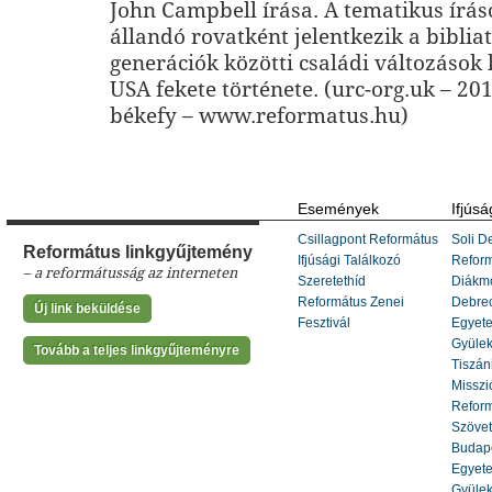
John Campbell írása. A tematikus írás
állandó rovatként jelentkezik a bibli
generációk közötti családi változások 
USA fekete története. (urc-org.uk – 201
békefy – www.reformatus.hu)
Események
Ifjúsá
Csillagpont Református
Soli De
Református linkgyűjtemény
Ifjúsági Találkozó
Refor
– a reformátusság az interneten
Szeretethíd
Diákm
Református Zenei
Debrec
Új link beküldése
Fesztivál
Egyete
Gyülek
Tovább a teljes linkgyűjteményre
Tiszáni
Misszi
Reform
Szöve
Budape
Egyete
Gyülek