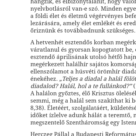
hangzik, és elbizonytalanít, hogy val
nyelvbotlásról van-e szó. Minden egye
a földi élet és életmű végérvényes bef
lezárására, amely élet emlékét és er
őriznünk és továbbadnunk szükséges.
A hetvenhét esztendős korban megérk
váratlanul és gyorsan kopogtatott be, 
esztendő áprilisának utolsó hétfő haj
megérkezett halálhír sajátos komorsá
ellenszólamot a húsvéti örömhír diad
énekéhez.
„Teljes a diadal a halál fölöt
diadalod? Halál, hol a te fullánkod?”
(
A halálon győztes, élő Krisztus ölelésé
semmi, még a halál sem szakíthat ki
8,38). Életéért, szolgálatáért, küldetés
időket ízlelve adunk hálát a teremtő, 
megszentelő Szentháromság egy Isten
Herczeg Pállal a Budapesti Református