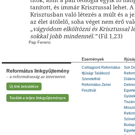
titok, amit a páli teológia egyik fő ha
tanított, és immár Krisztussal lehet. A
Krisztusban való létezés a múlt és a je
az élet átölelő, soha véget nem érő va
„vágyódom elköltözni és Krisztussal l
sokkal jobb mindennél.”
(Fil 1,23)
Pap Ferenc
Események
Ifjúsá
Csillagpont Református
Soli De
Református linkgyűjtemény
Ifjúsági Találkozó
Refor
– a reformátusság az interneten
Szeretethíd
Diákm
Református Zenei
Debrec
Új link beküldése
Fesztivál
Egyete
Gyülek
Tovább a teljes linkgyűjteményre
Tiszáni
Misszi
Reform
Szöve
Budape
Egyete