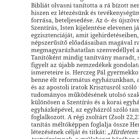
Bibliát olvasni tanította a rá bízott n
hiszen ez létezésünk és tevékenységün
forrása, beteljesedése. Az ó- és újszöve
Szentírás, Isten kijelentése elevenen j
egzisztenciáját, amit igehirdetéseibe
népszerűsítő előadásaiban magával ra
megmagyarázhatatlan szenvedéllyel a
Tanítóként mindig tanítvány maradt,
figyelt az újabb nemzedékek gondolat
ismereteire is. Herczeg Pál gyermekko
benne élt református egyházunkban, 
és az apostoli iratok Krisztusról szóló
tudományos működésének utolsó sza
különösen a Szentírás és a korai egyh
egyházképével, az egyházról szóló tan
foglalkozott. A régi zsoltárt (Zsolt 22,
tanítás méltóképpen foglalja össze He
létezésének célját és titkát:
„Hirdetem