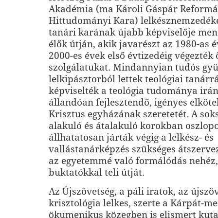
Akadémia (ma Károli Gáspár Reformá
Hittudományi Kara) lelkésznemzedék
tanári karának újabb képviselője men
élők útján, akik javarészt az 1980-as 
2000-es évek első évtizedéig végezték 
szolgálatukat. Mindannyian tudós gyü
lelkipásztorból lettek teológiai tanárr
képviselték a teológia tudománya irán
állandóan fejlesztendő, igényes elköte
Krisztus egyházának szeretetét. A sok
alakuló és átalakuló korokban oszlopo
állhatatosan járták végig a lelkész- és
vallástanárképzés szükséges átszerve
az egyetemmé való formálódás nehéz, 
buktatókkal teli útját.
Az Újszövetség, a páli iratok, az újszö
krisztológia lelkes, szer­te a Kárpát-
ökumenikus közegben is elismert kuta