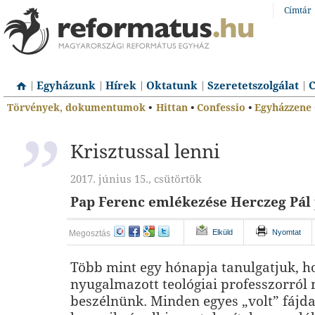
Címtár
Egyházunk
Hírek
Oktatunk
Szeretetszolgálat
C
Törvények, dokumentumok
•
Hittan
•
Confessio
•
Egyházzene
Krisztussal lenni
2017. június 15., csütörtök
Pap Ferenc emlékezése Herczeg Pál 
Elküld
Nyomtat
Megosztás
Több mint egy hónapja tanulgatjuk, h
nyugalmazott teológiai professzorról 
beszélnünk. Minden egyes „volt” fáj