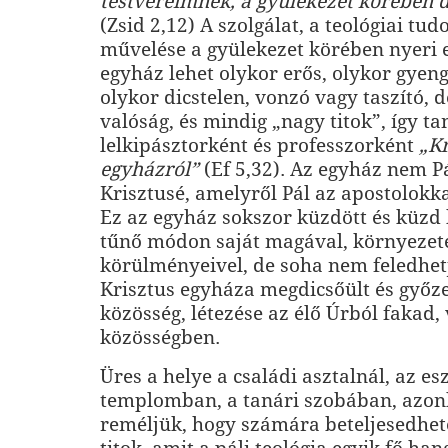
testvéreimnek, a gyülekezet körében d
(Zsid 2,12) A szolgálat, a teológiai t
művelése a gyülekezet körében nyeri e
egyház lehet olykor erős, olykor gyeng
olykor dicstelen, vonzó vagy taszító, 
valóság, és mindig „nagy titok”, így tan
lelkipásztorként és professzorként
„Kr
egyházról”
(Ef 5,32). Az egyház nem P
Krisztusé, amelyről Pál az apostolokka
Ez az egyház sokszor küzdött és küzd 
tűnő mó­don saját magával, környezet
körülményeivel, de soha nem feledhetj
Krisztus egyháza megdicsőült és győ
közösség, létezése az élő Úrból fakad,
közösségben.
Üres a helye a családi asztalnál, az e
templomban, a tanári szobában, azon
reméljük, hogy számára beteljesedhet