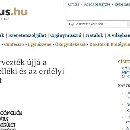
Címtár
•
Közös beszerzés
•
Reformát
nk
Szeretetszolgálat
Cigánymisszió
Fiatalok
A világba
n
•
Confessio
•
Egyházzene
•
Ökogyülekezet
•
Doktorok Kollégiu
vezték újjá a
CÍMK
kirá
léki és az erdélyi
egyh
túl
g
,
t
KAPC
Re
Te
Nő
Ko
Eg
kö
A 