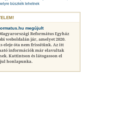
elyre büszkék lehetnek
YELEM!
formatus.hu megújult
 Magyarországi Református Egyház
bi weboldalán jár, amelyet 2020.
is eleje óta nem frissítünk. Az itt
ható információk már elavultak
nek. Kattintson és látogasson el
jul honlapunka.