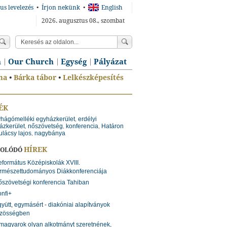
us levelezés
•
Írjon nekünk
•
English
2026. augusztus 08., szombat
n
Our Church
Egység
Pályázat
ma
•
Bárka tábor
•
Lelkészképesítés
ÉK
lyhágómelléki egyházkerület
erdélyi
,
ázkerület
nőszövetség
konferencia
Határon
,
,
,
ulácsy lajos
nagybánya
,
HÍREK
SOLÓDÓ
formátus Középiskolák XVIII.
rmészettudományos Diákkonferenciája
szövetségi konferencia Tahiban
nfi+
yütt, egymásért - diakóniai alapítványok
zösségben
magyarok olyan alkotmányt szeretnének,