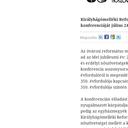
Királyhágómelléki Ref
konferenciáját július 24
Megosztás
Az óvárosi református t
ad az idei jubileumi év:
és erdélyi nőszövetségek
konferencia asszonysors
évfordulóról is megemlék
350. évfordulója kapcsán
310. évfordulója szintén
A konferencián előadást 
nyugalmazott kárpátalja
pedig az egyházmegyék 
Királyhágómelléki Refor
nőszövetségei mellett a 