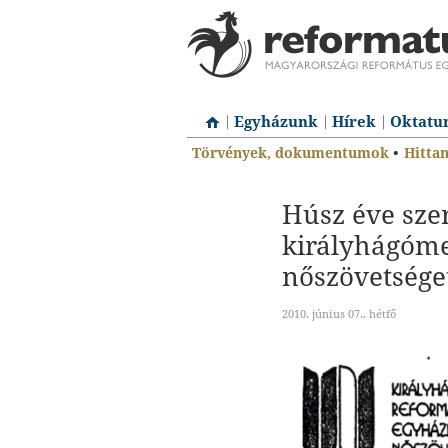
Egyházunk
Hírek
Oktatu
Törvények, dokumentumok
•
Hitta
Húsz éve szer
királyhágómel
nőszövetsége
2010. június 07., hétfő