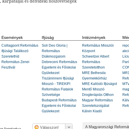
, kárpátaljai és délvidéki nőszövetségek
Események
Ifjúság
Intézmények
Méd
Csillagpont Református
Soli Deo Gloria |
Református Missziói
repo
Ifjúsági Találkozó
Református
Központ
akci
Szeretethíd
Diákmozgalom
Schweitzer Albert
Líci
Református Zenei
Debreceni Református
Református
Paró
Fesztivál
Egyetemi és Főiskolai
Szeretetotthon
CON
Gyülekezet
MRE Bethesda
MR1
Tiszáninneni Ifjúsági
Gyermekkórház
Ref
Misszió - TIREKIFI
MRE Kallódó Ifjúságot
MTV
Református Fiatalok
Mentő Misszió
mag
Szövetsége
Drogterápiás Otthon
Refo
Budapesti Református
Magyar Református
Kálv
Egyetemi és Főiskolai
Szeretetszolgálat
Ref
Gyülekezet
Kálvin Kiadó
A Magyarországi Reformá
g fenntartva