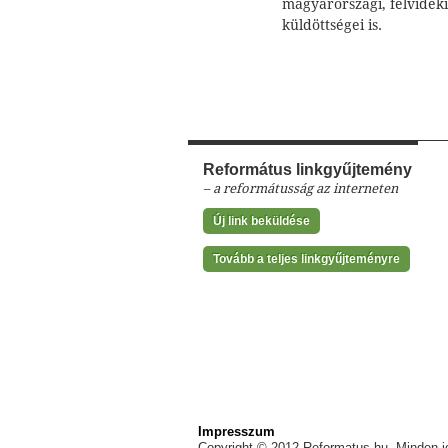
magyarországi, felvidéki
küldöttségei is.
Református linkgyűjtemény
– a reformátusság az interneten
Új link beküldése
Tovább a teljes linkgyűjteményre
Impresszum
Copyright © 2012 Reformatus.hu. Minden jo