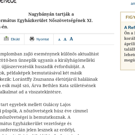
am
Nagybányán tartják a
FIG
ormátus Egyházkerület Nőszövetségének XI.
-én.
A Re
Ön a
A
koráb
A
Elküld
Nyomtat
A
ápril
talál
emplomban zajló eseménynek különös aktualitást
lehet
 2010-ben ünneplik ugyanis a királyhágómelléki
megú
 újjászervezésük huszadik évfordulóját. A
ok, példaképek bemutatásával két másik
ezik: Lorántffy Zsuzsanna életútjáról halálának
 esik majd szó, Árva Bethlen Kata születésének
 alkalmat ad a visszatekintésre.
tart egyebek mellett Gulácsy Lajos
i püspök, A nőszövetségek húsz éve címmel
nőszövetségei is bemutatkoznak. A
mátus Egyházkerület vezetősége és
konferencián jelen lesznek az erdélyi,