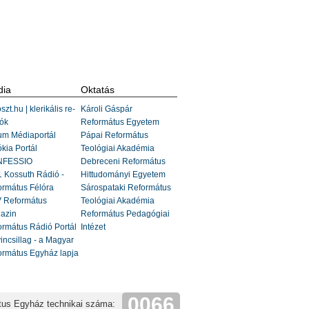
ia
Oktatás
szt.hu | klerikális re-
Károli Gáspár
ók
Református Egyetem
um Médiaportál
Pápai Református
kia Portál
Teológiai Akadémia
FESSIO
Debreceni Református
 Kossuth Rádió -
Hittudományi Egyetem
ormátus Félóra
Sárospataki Református
 Református
Teológiai Akadémia
azin
Református Pedagógiai
rmátus Rádió Portál
Intézet
incsillag - a Magyar
ormátus Egyház lapja
0066
tus Egyház technikai száma: