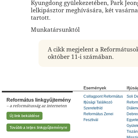
Kyungdong gyülekezetében, Park Jeo
lelkipásztor meghívására, két vasárnap
tartott.
Munkatársunktól
A cikk megjelent a Reformátuso
október 11-i számában.
Események
Ifjúsá
Csillagpont Református
Soli De
Református linkgyűjtemény
Ifjúsági Találkozó
Refor
– a reformátusság az interneten
Szeretethíd
Diákm
Református Zenei
Debrec
Új link beküldése
Fesztivál
Egyete
Gyülek
Tovább a teljes linkgyűjteményre
Tiszáni
Misszi