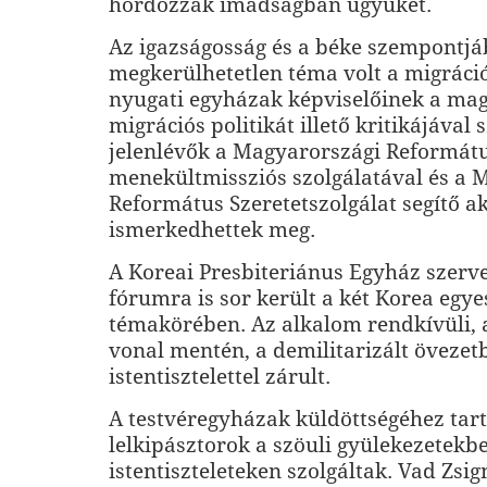
hordozzák imádságban ügyüket.
Az igazságosság és a béke szempontjá
megkerülhetetlen téma volt a migráci
nyugati egyházak képviselőinek a ma
migrációs politikát illető kritikájával
jelenlévők a Magyarországi Reformát
menekültmissziós szolgálatával és a 
Református Szeretetszolgálat segítő ak
ismerkedhettek meg.
A Koreai Presbiteriánus Egyház szerv
fórumra is sor került a két Korea egye
témakörében. Az alkalom rendkívüli,
vonal mentén, a demilitarizált övezet
istentisztelettel zárult.
A testvéregyházak küldöttségéhez tar
lelkipásztorok a szöuli gyülekezetekb
istentiszteleteken szolgáltak. Vad Zs