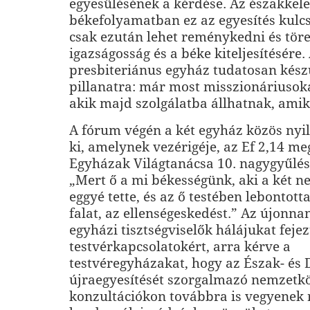
egyesülésének a kérdése. Az északkele
békefolyamatban ez az egyesítés kulc
csak ezután lehet reménykedni és tör
igazságosság és a béke kiteljesítésére.
presbiteriánus egyház tudatosan készü
pillanatra: már most misszionáriusok
akik majd szolgálatba állhatnak, amik
A fórum végén a két egyház közös nyil
ki, amelynek vezérigéje, az Ef 2,14 me
Egyházak Világtanácsa 10. nagygyűlés
„Mert ő a mi békességünk, aki a két n
eggyé tette, és az ő testében lebontott
falat, az ellenségeskedést.” Az újonna
egyházi tisztségviselők hálájukat fejez
testvérkapcsolatokért, arra kérve a
testvéregyházakat, hogy az Észak- és 
újraegyesítését szorgalmazó nemzetk
konzultációkon továbbra is vegyenek r