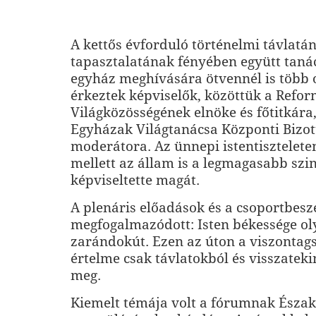
A kettős évforduló történelmi távlatá
tapasztalatának fényében együtt taná
egyház meghívására ötvennél is több 
érkeztek képviselők, közöttük a Refo
Világközösségének elnöke és főtitkára
Egyházak Világtanácsa Központi Bizo
moderátora. Az ünnepi istentisztelet
mellett az állam is a legmagasabb szi
képviseltette magát.
A plenáris előadások és a csoportbesz
megfogalmazódott: Isten békessége ol
zarándokút. Ezen az úton a viszontag
értelme csak távlatokból és visszateki
meg.
Kiemelt témája volt a fórumnak Észak