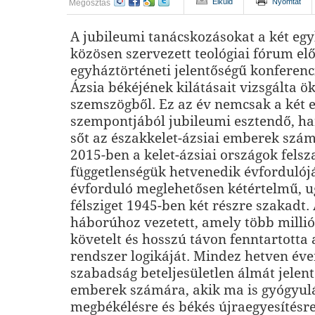
Elküld
Nyomtat
Megosztás
A jubileumi tanácskozásokat a két egy
közösen szervezett teológiai fórum el
egyháztörténeti jelentőségű konferenc
Ázsia békéjének kilátásait vizsgálta 
szemszögből. Ez az év nemcsak a két 
szempontjából jubileumi esztendő, ha
sőt az északkelet-ázsiai emberek számá
2015-ben a kelet-ázsiai országok fels
függetlenségük hetvenedik évfordulójá
évforduló meglehetősen kétértelmű, u
félsziget 1945-ben két részre szakadt.
háborúhoz vezetett, amely több millió
követelt és hosszú távon fenntartotta
rendszer logikáját. Mindez hetven éve
szabadság beteljesületlen álmát jelent
emberek számára, akik ma is gyógyul
megbékélésre és békés újraegyesítésr