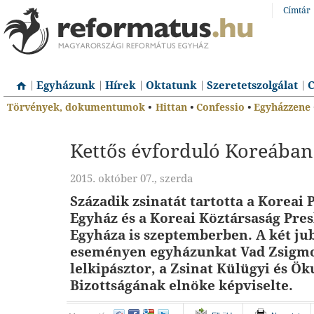
Címtár
Egyházunk
Hírek
Oktatunk
Szeretetszolgálat
C
Törvények, dokumentumok
•
Hittan
•
Confessio
•
Egyházzene
Kettős évforduló Koreában
2015. október 07., szerda
Századik zsinatát tartotta a Koreai 
Egyház és a Koreai Köztársaság Pre
Egyháza is szeptemberben. A két ju
eseményen egyházunkat Vad Zsigm
lelkipásztor, a Zsinat Külügyi és 
Bizottságának elnöke képviselte.