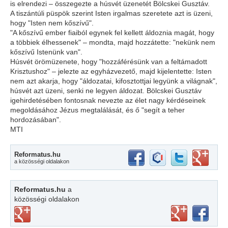
is elrendezi – összegezte a húsvét üzenetét Bölcskei Gusztáv.
A tiszántúli püspök szerint Isten irgalmas szeretete azt is üzeni,
hogy "Isten nem kőszívű".
"A kőszívű ember fiaiból egynek fel kellett áldoznia magát, hogy
a többiek élhessenek" – mondta, majd hozzátette: "nekünk nem
kőszívű Istenünk van".
Húsvét örömüzenete, hogy "hozzáférésünk van a feltámadott
Krisztushoz" – jelezte az egyházvezető, majd kijelentette: Isten
nem azt akarja, hogy "áldozatai, kifosztottjai legyünk a világnak",
húsvét azt üzeni, senki ne legyen áldozat. Bölcskei Gusztáv
igehirdetésében fontosnak nevezte az élet nagy kérdéseinek
megoldásához Jézus megtalálását, és ő "segít a teher
hordozásában".
MTI
Reformatus.hu
a közösségi oldalakon
Reformatus.hu
a
közösségi oldalakon