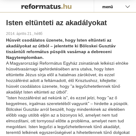
Pályázat
menü
Isten eltünteti az akadályokat
2014. április 21., hétfő
Húsvét csodálatos üzenete, hogy Isten eltünteti az
akadályokat az útból – jelentette ki Bölcskei Gusztáv
tiszántúli református püspök vasárnap a debreceni
Nagytemplomban.
A Magyarországi Református Egyház zsinatának lelkészi elnöke
húsvétvasárnapi igehirdetésében arra utalva, hogy Isten
eltüntette Jézus sírja elől a hatalmas zárókövet, és ezzel
hozzáférést adott a feltámadott, élő Krisztushoz, kifejtette:
húsvét csodálatos üzenete, hogy "a legyőzhetetlennek tűnő
akadályt Isten eltünteti az útból".
"Isten hozzáférést ad nekünk is", és ezzel jelzi, hogy "az ő
kegyelmes, irgalmas szeretetéből vagyunk" – hirdette a püspök.
Bölcskei Gusztáv arról beszélt, hogy mindenkinek az életében
előbb vagy utóbb eljön az a bizonyos kő, amelyet nem tud
elmozdítani, ott tornyosul előtte a probléma, amelyet nem tud
megoldani. Isten legyőzi a legyőzhetetlennek tűnő akadályt,
teremtő lelkének egyszerűségével a hihetetlennek tűnő dolgokat