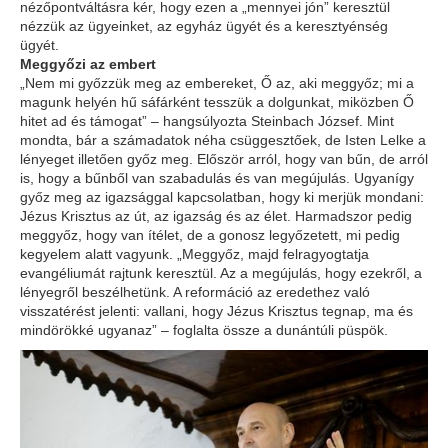
nézőpontváltásra kér, hogy ezen a „mennyei jón” keresztül
nézzük az ügyeinket, az egyház ügyét és a keresztyénség
ügyét.
Meggyőzi az embert
„Nem mi győzzük meg az embereket, Ő az, aki meggyőz; mi a
magunk helyén hű sáfárként tesszük a dolgunkat, miközben Ő
hitet ad és támogat” – hangsúlyozta Steinbach József. Mint
mondta, bár a számadatok néha csüggesztőek, de Isten Lelke a
lényeget illetően győz meg. Először arról, hogy van bűn, de arról
is, hogy a bűnből van szabadulás és van megújulás. Ugyanígy
győz meg az igazsággal kapcsolatban, hogy ki merjük mondani:
Jézus Krisztus az út, az igazság és az élet. Harmadszor pedig
meggyőz, hogy van ítélet, de a gonosz legyőzetett, mi pedig
kegyelem alatt vagyunk. „Meggyőz, majd felragyogtatja
evangéliumát rajtunk keresztül. Az a megújulás, hogy ezekről, a
lényegről beszélhetünk. A reformáció az eredethez való
visszatérést jelenti: vallani, hogy Jézus Krisztus tegnap, ma és
mindörökké ugyanaz” – foglalta össze a dunántúli püspök.