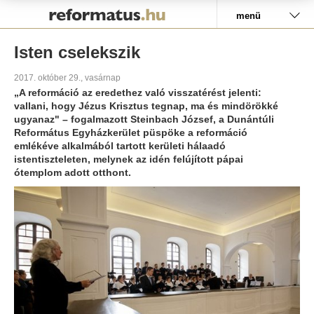
Pályázat
menü
Isten cselekszik
2017. október 29., vasárnap
„A reformáció az eredethez való visszatérést jelenti:
vallani, hogy Jézus Krisztus tegnap, ma és mindörökké
ugyanaz" – fogalmazott Steinbach József, a Dunántúli
Református Egyházkerület püspöke a reformáció
emlékéve alkalmából tartott kerületi hálaadó
istentiszteleten, melynek az idén felújított pápai
ótemplom adott otthont.