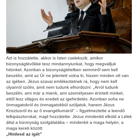
Azt is hozzátette, akkor is Isten cselekszik, amikor
bizonyságtévőkké tesz mindannyiunkat, hogy megvalljuk
hitünket. Azonban a bizonyságtételben semmiről sem kell
beszélni, amit az Úr ne jelentett volna ki, hiszen minden ott van
az igében. Jézus szavai emlékeztetnek rá, hogy nem kell
olyanról szólni, amit nem tudunk elhordozni. „Arról tudunk
beszélni, ami már a mienk, ami személyesen érintett minket,
ettől lesz világos és eredeti az igehirdetés. Azonban soha ne
önmagatokról és önmagatokból szóljatok, hanem Jézus
Krisztusról és az ő evangéliumáról” – figyelmeztette a leendő
lelkipásztorokat, majd hozzátette: Jézus mindenkit elküld a Lélek
által a bizonyság szolgálatába – mindenkit a maga helyén, a
maga kereti között.
„Hirdesd az igét”