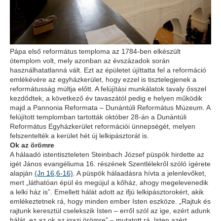
Pápa első református temploma az 1784-ben elkészült
ótemplom volt, mely azonban az évszázadok során
használhatatlanná vált. Ezt az épületet újíttatta fel a reformáció
emlékévére az egyházkerület, hogy ezzel is tisztelegjenek a
reformátusság múltja előtt. A felújítási munkálatok tavaly ősszel
kezdődtek, a következő év tavaszától pedig e helyen működik
majd a Pannonia Reformata – Dunántúli Református Múzeum. A
felújított templomban tartották október 28-án a Dunántúli
Református Egyházkerület reformációi ünnepségét, melyen
felszentelték a kerület hét új lelkipásztorát is.
Ok az örömre
A hálaadó istentiszteleten Steinbach József püspök hirdette az
igét János evangéliuma 16. részének Szentlélekről szóló ígérete
alapján
(Jn 16,6-16)
. A püspök hálaadásra hívta a jelenlevőket,
mert „láthatóan épül és megújul a kőház, ahogy megelevenedik
a lelki ház is”. Emellett hálát adott az ifjú lelkipásztorokért, akik
emlékeztetnek rá, hogy minden ember Isten eszköze. „Rajtuk és
rajtunk keresztül cselekszik Isten – erről szól az ige, ezért adunk
hálát, ez az ok az igazi örömre” – mutatott rá. Isten azért