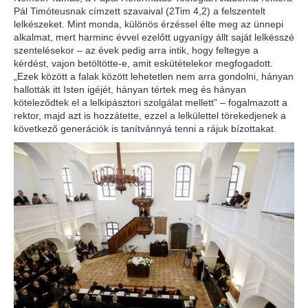
Pál Timóteusnak címzett szavaival (2Tim 4,2) a felszentelt
lelkészeket. Mint monda, különös érzéssel élte meg az ünnepi
alkalmat, mert harminc évvel ezelőtt ugyanígy állt saját lelkésszé
szentelésekor – az évek pedig arra intik, hogy feltegye a
kérdést, vajon betöltötte-e, amit eskütételekor megfogadott.
„Ezek között a falak között lehetetlen nem arra gondolni, hányan
hallották itt Isten igéjét, hányan tértek meg és hányan
köteleződtek el a lelkipásztori szolgálat mellett” – fogalmazott a
rektor, majd azt is hozzátette, ezzel a lelkülettel törekedjenek a
következő generációk is tanítvánnyá tenni a rájuk bízottakat.