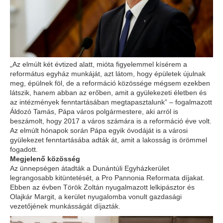
„Az elmúlt két évtized alatt, mióta figyelemmel kísérem a
református egyház munkáját, azt látom, hogy épületek újulnak
meg, épülnek föl, de a reformáció közössége mégsem ezekben
látszik, hanem abban az erőben, amit a gyülekezeti életben és
az intézmények fenntartásában megtapasztalunk” – fogalmazott
Áldozó Tamás, Pápa város polgármestere, aki arról is
beszámolt, hogy 2017 a város számára is a reformáció éve volt.
Az elmúlt hónapok során Pápa egyik óvodáját is a városi
gyülekezet fenntartásába adták át, amit a lakosság is örömmel
fogadott.
Megjelenő közösség
Az ünnepségen átadták a Dunántúli Egyházkerület
legrangosabb kitüntetését, a Pro Pannonia Reformata díjakat.
Ebben az évben Török Zoltán nyugalmazott lelkipásztor és
Olajkár Margit, a kerület nyugalomba vonult gazdasági
vezetőjének munkásságát díjazták.