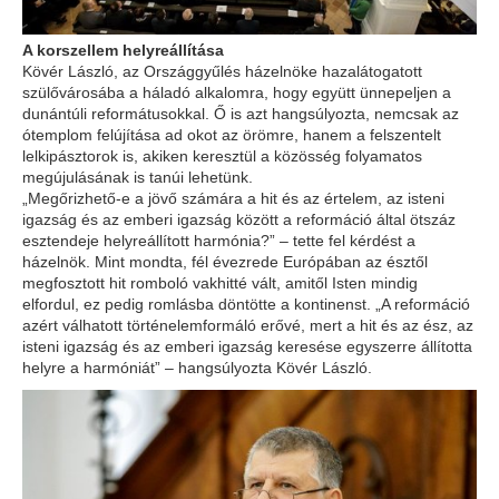
A korszellem helyreállítása
Kövér László, az Országgyűlés házelnöke hazalátogatott
szülővárosába a háladó alkalomra, hogy együtt ünnepeljen a
dunántúli reformátusokkal. Ő is azt hangsúlyozta, nemcsak az
ótemplom felújítása ad okot az örömre, hanem a felszentelt
lelkipásztorok is, akiken keresztül a közösség folyamatos
megújulásának is tanúi lehetünk.
„Megőrizhető-e a jövő számára a hit és az értelem, az isteni
igazság és az emberi igazság között a reformáció által ötszáz
esztendeje helyreállított harmónia?” – tette fel kérdést a
házelnök. Mint mondta, fél évezrede Európában az észtől
megfosztott hit romboló vakhitté vált, amitől Isten mindig
elfordul, ez pedig romlásba döntötte a kontinenst. „A reformáció
azért válhatott történelemformáló erővé, mert a hit és az ész, az
isteni igazság és az emberi igazság keresése egyszerre állította
helyre a harmóniát” – hangsúlyozta Kövér László.