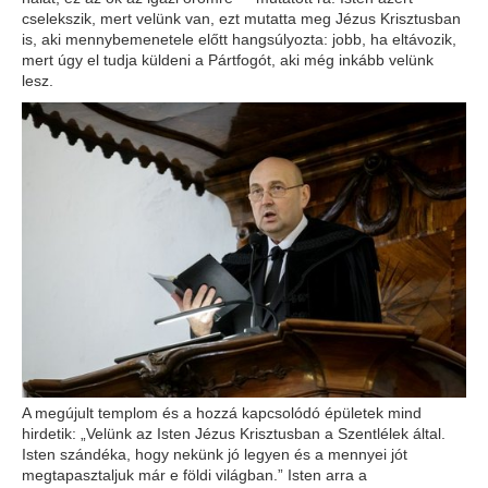
cselekszik, mert velünk van, ezt mutatta meg Jézus Krisztusban
is, aki mennybemenetele előtt hangsúlyozta: jobb, ha eltávozik,
mert úgy el tudja küldeni a Pártfogót, aki még inkább velünk
lesz.
A megújult templom és a hozzá kapcsolódó épületek mind
hirdetik: „Velünk az Isten Jézus Krisztusban a Szentlélek által.
Isten szándéka, hogy nekünk jó legyen és a mennyei jót
megtapasztaljuk már e földi világban.” Isten arra a