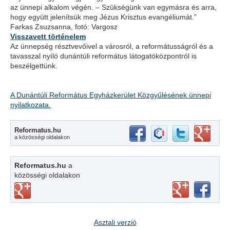
az ünnepi alkalom végén. – Szükségünk van egymásra és arra,
hogy együtt jelenítsük meg Jézus Krisztus evangéliumát.”
Farkas Zsuzsanna, fotó: Vargosz
Visszavett történelem
Az ünnepség résztvevőivel a városról, a reformátusságról és a
tavasszal nyíló dunántúli református látogatóközpontról is
beszélgettünk.
A Dunántúli Református Egyházkerület Közgyűlésének ünnepi
nyilatkozata.
Reformatus.hu
a közösségi oldalakon
Reformatus.hu
a
közösségi oldalakon
Asztali verzió