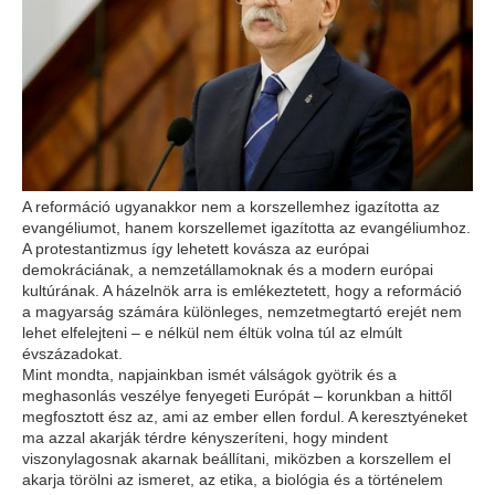
A reformáció ugyanakkor nem a korszellemhez igazította az
evangéliumot, hanem korszellemet igazította az evangéliumhoz.
A protestantizmus így lehetett kovásza az európai
demokráciának, a nemzetállamoknak és a modern európai
kultúrának. A házelnök arra is emlékeztetett, hogy a reformáció
a magyarság számára különleges, nemzetmegtartó erejét nem
lehet elfelejteni – e nélkül nem éltük volna túl az elmúlt
évszázadokat.
Mint mondta, napjainkban ismét válságok gyötrik és a
meghasonlás veszélye fenyegeti Európát – korunkban a hittől
megfosztott ész az, ami az ember ellen fordul. A keresztyéneket
ma azzal akarják térdre kényszeríteni, hogy mindent
viszonylagosnak akarnak beállítani, miközben a korszellem el
akarja törölni az ismeret, az etika, a biológia és a történelem