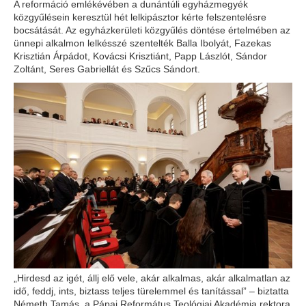
A reformáció emlékévében a dunántúli egyházmegyék
közgyűlésein keresztül hét lelkipásztor kérte felszentelésre
bocsátását. Az egyházkerületi közgyűlés döntése értelmében az
ünnepi alkalmon lelkésszé szentelték Balla Ibolyát, Fazekas
Krisztián Árpádot, Kovácsi Krisztiánt, Papp Lászlót, Sándor
Zoltánt, Seres Gabriellát és Szűcs Sándort.
„Hirdesd az igét, állj elő vele, akár alkalmas, akár alkalmatlan az
idő, feddj, ints, biztass teljes türelemmel és tanítással” – biztatta
Németh Tamás, a Pápai Református Teológiai Akadémia rektora