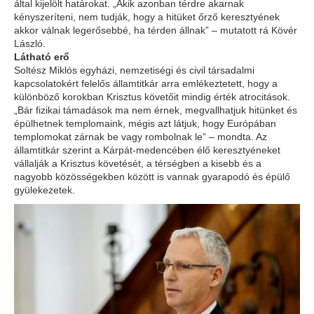
által kijelölt határokat. „Akik azonban térdre akarnak
kényszeríteni, nem tudják, hogy a hitüket őrző keresztyének
akkor válnak legerősebbé, ha térden állnak” – mutatott rá Kövér
László.
Látható erő
Soltész Miklós egyházi, nemzetiségi és civil társadalmi
kapcsolatokért felelős államtitkár arra emlékeztetett, hogy a
különböző korokban Krisztus követőit mindig érték atrocitások.
„Bár fizikai támadások ma nem érnek, megvallhatjuk hitünket és
épülhetnek templomaink, mégis azt látjuk, hogy Európában
templomokat zárnak be vagy rombolnak le” – mondta. Az
államtitkár szerint a Kárpát-medencében élő keresztyéneket
vállalják a Krisztus követését, a térségben a kisebb és a
nagyobb közösségekben között is vannak gyarapodó és épülő
gyülekezetek.