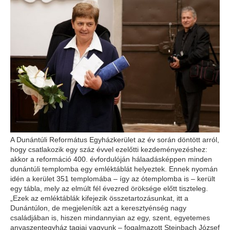
A Dunántúli Református Egyházkerület az év során döntött arról,
hogy csatlakozik egy száz évvel ezelőtti kezdeményezéshez:
akkor a reformáció 400. évfordulóján hálaadásképpen minden
dunántúli templomba egy emléktáblát helyeztek. Ennek nyomán
idén a kerület 351 templomába – így az ótemplomba is – került
egy tábla, mely az elmúlt fél évezred öröksége előtt tiszteleg.
„Ezek az emléktáblák kifejezik összetartozásunkat, itt a
Dunántúlon, de megjelenítik azt a keresztyénség nagy
családjában is, hiszen mindannyian az egy, szent, egyetemes
anyaszentegyház tagjai vagyunk – fogalmazott Steinbach József