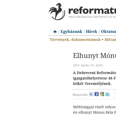
Egyházunk
Hírek
Oktatu
Törvények, dokumentumok
•
Hitta
Elhunyt Món
2018. április 16., hétfő
A Debreceni Reformát
igazgatóhelyettese 48 é
lelkét Teremtőjének.
Megosztás
Méltósággal viselt súlyos
én elhunyt Mónus Béla P