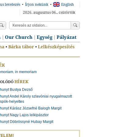
us levelezés
•
Írjon nekünk
•
English
2026. augusztus 06., csütörtök
n
Our Church
Egység
Pályázat
ma
•
Bárka tábor
•
Lelkészképesítés
ÉK
emoriam
in memoriam
,
HÍREK
SOLÓDÓ
hunyt Bustya Dezső
hunyt Andel Károly szlavóniai nyugalmazott
spök-helyettes
hunyt Kárász Józsefné Balogh Margit
hunyt Nagy Lajos lelkipásztor
hunyt Döbrössyné Hubay Margit
YELEM!