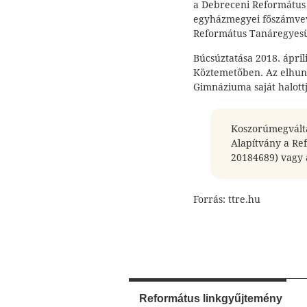
a Debreceni Református
egyházmegyei főszámvevő
Református Tanáregyesül
Búcsúztatása 2018. ápril
Köztemetőben. Az elhun
Gimnáziuma saját halottj
Koszorúmegváltás
Alapítvány a Ref
20184689) vagy 
Forrás: ttre.hu
Református linkgyűjtemény