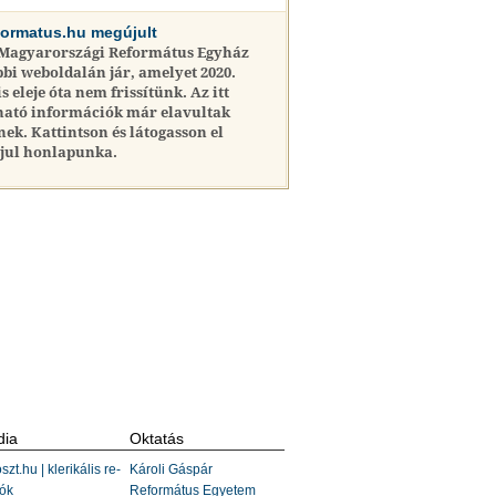
formatus.hu megújult
 Magyarországi Református Egyház
bi weboldalán jár, amelyet 2020.
is eleje óta nem frissítünk. Az itt
ható információk már elavultak
nek. Kattintson és látogasson el
jul honlapunka.
ia
Oktatás
szt.hu | klerikális re-
Károli Gáspár
ók
Református Egyetem