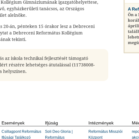
 Kollégium Gimnáziumának igazgatóhelyettese,
, egyházkerületi tanácsos, az Országos
A Re
Ön a
et alelnöke.
koráb
ápril
is 20-án, pénteken 15 órakor lesz a Debreceni
talál
ytat a Debreceni Református Kollégium
lehet
ának tekinti.
megú
 az iskola technikai fejlesztését támogató
iért részére lehetséges átutalással (11738008-
a helyszínen.
Események
Ifjúság
Intézmények
Méd
Csillagpont Református
Soli Deo Gloria |
Református Missziói
repo
Ifjúsági Találkozó
Református
Központ
akci