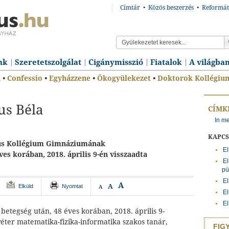
Címtár
•
Közös beszerzés
•
Reformát
nk
Szeretetszolgálat
Cigánymisszió
Fiatalok
A világba
n
•
Confessio
•
Egyházzene
•
Ökogyülekezet
•
Doktorok Kollégiu
us Béla
CÍMK
In m
KAPC
us Kollégium Gimnáziumának
El
ves korában, 2018. április 9-én visszaadta
El
pü
El
A
A
Elküld
Nyomtat
A
El
El
 betegség után, 48 éves korában, 2018. április 9-
éter matematika-fizika-informatika szakos tanár,
FIG