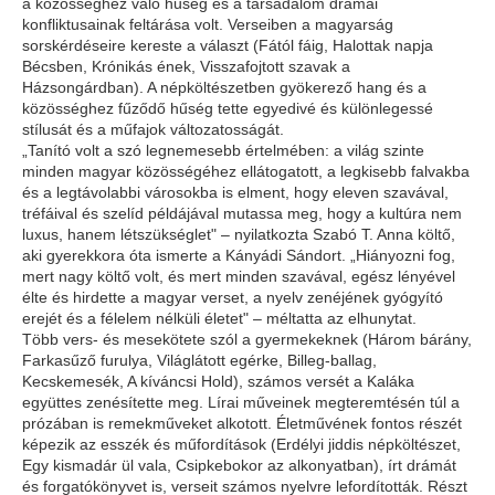
a közösséghez való hűség és a társadalom drámai
konfliktusainak feltárása volt. Verseiben a magyarság
sorskérdéseire kereste a választ (Fától fáig, Halottak napja
Bécsben, Krónikás ének, Visszafojtott szavak a
Házsongárdban). A népköltészetben gyökerező hang és a
közösséghez fűződő hűség tette egyedivé és különlegessé
stílusát és a műfajok változatosságát.
„Tanító volt a szó legnemesebb értelmében: a világ szinte
minden magyar közösségéhez ellátogatott, a legkisebb falvakba
és a legtávolabbi városokba is elment, hogy eleven szavával,
tréfáival és szelíd példájával mutassa meg, hogy a kultúra nem
luxus, hanem létszükséglet" – nyilatkozta Szabó T. Anna költő,
aki gyerekkora óta ismerte a Kányádi Sándort. „Hiányozni fog,
mert nagy költő volt, és mert minden szavával, egész lényével
élte és hirdette a magyar verset, a nyelv zenéjének gyógyító
erejét és a félelem nélküli életet" – méltatta az elhunytat.
Több vers- és mesekötete szól a gyermekeknek (Három bárány,
Farkasűző furulya, Világlátott egérke, Billeg-ballag,
Kecskemesék, A kíváncsi Hold), számos versét a Kaláka
együttes zenésítette meg. Lírai műveinek megteremtésén túl a
prózában is remekműveket alkotott. Életművének fontos részét
képezik az esszék és műfordítások (Erdélyi jiddis népköltészet,
Egy kismadár ül vala, Csipkebokor az alkonyatban), írt drámát
és forgatókönyvet is, verseit számos nyelvre lefordították. Részt