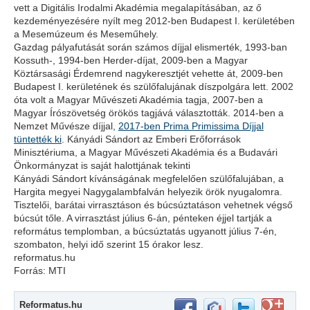
vett a Digitális Irodalmi Akadémia megalapításában, az ő
kezdeményezésére nyílt meg 2012-ben Budapest I. kerületében
a Mesemúzeum és Meseműhely.
Gazdag pályafutását során számos díjjal elismerték, 1993-ban
Kossuth-, 1994-ben Herder-díjat, 2009-ben a Magyar
Köztársasági Érdemrend nagykeresztjét vehette át, 2009-ben
Budapest I. kerületének és szülőfalujának díszpolgára lett. 2002
óta volt a Magyar Művészeti Akadémia tagja, 2007-ben a
Magyar Írószövetség örökös tagjává választották. 2014-ben a
Nemzet Művésze díjjal,
2017-ben Prima Primissima Díjjal
tüntették ki
. Kányádi Sándort az Emberi Erőforrások
Minisztériuma, a Magyar Művészeti Akadémia és a Budavári
Önkormányzat is saját halottjának tekinti
Kányádi Sándort kívánságának megfelelően szülőfalujában, a
Hargita megyei Nagygalambfalván helyezik örök nyugalomra.
Tisztelői, barátai virrasztáson és búcsúztatáson vehetnek végső
búcsút tőle. A virrasztást július 6-án, pénteken éjjel tartják a
református templomban, a búcsúztatás ugyanott július 7-én,
szombaton, helyi idő szerint 15 órakor lesz.
reformatus.hu
Forrás: MTI
Reformatus.hu