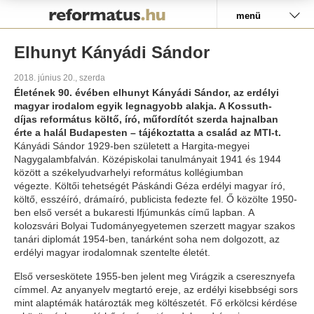
Pályázat
menü
Elhunyt Kányádi Sándor
2018. június 20., szerda
Életének 90. évében elhunyt Kányádi Sándor, az erdélyi
magyar irodalom egyik legnagyobb alakja. A Kossuth-
díjas református költő, író, műfordítót szerda hajnalban
érte a halál Budapesten – tájékoztatta a család az MTI-t.
Kányádi Sándor 1929-ben született a Hargita-megyei
Nagygalambfalván. Középiskolai tanulmányait 1941 és 1944
között a székelyudvarhelyi református kollégiumban
végezte. Költői tehetségét Páskándi Géza erdélyi magyar író,
költő, esszéíró, drámaíró, publicista fedezte fel. Ő közölte 1950-
ben első versét a bukaresti Ifjúmunkás című lapban. A
kolozsvári Bolyai Tudományegyetemen szerzett magyar szakos
tanári diplomát 1954-ben, tanárként soha nem dolgozott, az
erdélyi magyar irodalomnak szentelte életét.
Első verseskötete 1955-ben jelent meg Virágzik a cseresznyefa
címmel. Az anyanyelv megtartó ereje, az erdélyi kisebbségi sors
mint alaptémák határozták meg költészetét. Fő erkölcsi kérdése