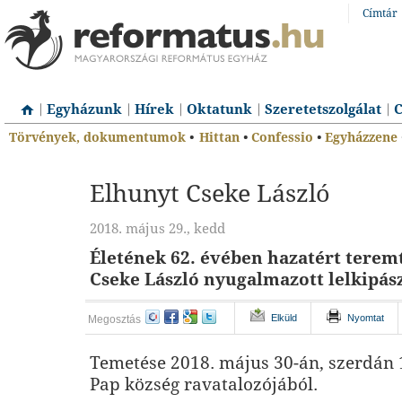
Címtár
Egyházunk
Hírek
Oktatunk
Szeretetszolgálat
C
Törvények, dokumentumok
•
Hittan
•
Confessio
•
Egyházzene
Elhunyt Cseke László
2018. május 29., kedd
Életének 62. évében hazatért terem
Cseke László nyugalmazott lelkipás
Elküld
Nyomtat
Megosztás
Temetése 2018. május 30-án, szerdán 1
Pap község ravatalozójából.