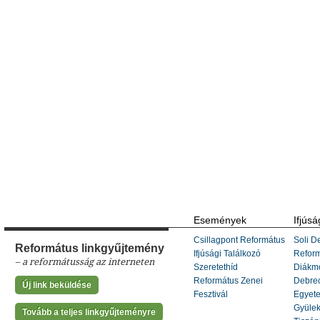
Események
Ifjúsá
Csillagpont Református
Soli De
Református linkgyűjtemény
Ifjúsági Találkozó
Refor
– a reformátusság az interneten
Szeretethíd
Diákm
Református Zenei
Debrec
Új link beküldése
Fesztivál
Egyete
Gyülek
Tovább a teljes linkgyűjteményre