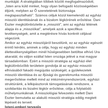
munkáját. A stratégiában többek között megfogalmazódott,
„Isten arra küld minket, hogy olyan befogadó közösségekben
éljünk, melyben az Ő szeretetének biztonsága
megtapasztalható". Számos céljuk közül kiemelendő az egyház
missziói identitásának és a bizalom légkörének erősítése. Dani
Eszter megkülönböztette a „missziót", ami az egyház létének
alapja és a „missziókat", amelyek azok a specifikus
tevékenységek, amit a megtérésre hívás konkrét céljával
végezünk.
Amikor az egyház missziójáról beszélünk, ez az egyház egészét
érintő kérdés, aminek a célja, hogy ez egyház minden
élettevékenységében minél hűségesebben betöltse elhívó Ura
akaratát, és váljon ezáltal Isten országa jelévé a mai magyar
társadalomban. Ezért a missziói stratégia az egyházi élet
legkülönbözőbb területein gondolja át az egyház missziói
elhívásából fakadó megújulás szükségét; a gyülekezetek
missziói identitása és az ifjúsági és gyerekmunka missziói
megerősítése mellett mind az intézményrendszerünk, egyházi
struktúráink, a lelkipásztorok támogatásának rendszere, a
szolidaritás és bizalmi légkör erősítése, célja a folytatódó
műhelymunkáknak. A missziológiai felvezetés mellett Dani
Eszter bemutatta az alakuló missziói stratégia eddig megtett
lépéseit és terveit.
Isteni-emberi tervezés