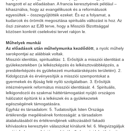
hangzott el az előadásban. A francia keresztyének például –
kihasználva, hogy az evangélikusok és a reformátusok
egyesültek – összegyűjtötték ezeket. És ez a folyamat, a
kudarcok és örömök megosztása spirituális változást is hoz. Az
őszi zsinaton az EJB terve, hogy a Missziói Bizottsággal
közösen konkrét cselekvési tervet rakjon le.
Műhelyek munkái
Az előadások után műhelymunka kezdődött
, a nyolc műhely
sarokpontjai az alábbiak voltak.
Missziói identitás, spiritualitás: 1. Erősítjük a missziói identitást a
gyülekezetekben (a lelkészképzés és lelkésztovábbképzés, a
presbiterképzés és gyülekezeti munkatársképzés területén). 2.
Kidolgozzuk és érvényesítjük a missziói szempontokat a
gyermekek és ifjúság felé nyíló szolgálatban. 3. Erősítjük
intézményeink református missziói identitását. 4. Spirituális,
lelkigondozói és szakmai háttértámogatást nyújtó országos
hálózatot építünk ki a lelkészek és a gyülekezetek
egészségének támogatására.
Egyház és társadalom: 5. Tudatosítjuk Isten Országa
értékrendje megélésének fontosságát: a társadalom
átalakulásából és értékrendjének változásából fakadó
kihívásokra keresztyén válaszokat kínálunk fel. 6. Megvizsgáljuk