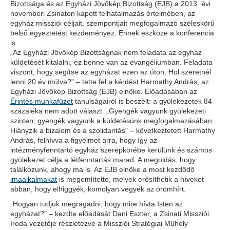
Bizottsága és az Egyházi Jövőkép Bizottság (EJB) a 2013. évi
novemberi Zsinaton kapott felhatalmazás értelmében, az
egyház missziói céljait, szempontjait megfogalmazó széleskörű
belső egyeztetést kezdeményez. Ennek eszköze a konferencia
is.
„Az Egyházi Jövőkép Bizottságnak nem feladata az egyház
küldetését kitalálni, ez benne van az evangéliumban. Feladata
viszont, hogy segítse az egyházat ezen az úton. Hol szeretnél
lenni 20 év múlva?" – tette fel a kérdést Harmathy András, az
Egyházi Jövőkép Bizottság (EJB) elnöke. Előadásában az
Érintés munkafüzet
tanulságairól is beszélt: a gyülekezetek 84
százaléka nem adott választ. „Gyengék vagyunk gyülekezeti
szinten, gyengék vagyunk a küldetésünk megfogalmazásában.
Hiányzik a bizalom és a szolidaritás" – következtetett Harmathy
András, felhívva a figyelmet arra, hogy így az
intézményfenntartó egyház szerepkörébe kerülünk és számos
gyülekezet célja a létfenntartás marad. A megoldás, hogy
találkozunk, ahogy ma is. Az EJB elnöke a most kezdődő
imaalkalmakat
is megemlítette, melyek erősíthetik a híveket
abban, hogy elhiggyék, komolyan vegyék az örömhírt.
„Hogyan tudjuk megragadni, hogy mire hívta Isten az
egyházat?" – kezdte előadását Dani Eszter, a Zsinati Missziói
Iroda vezetője részletezve a Missziói Stratégiai Műhely