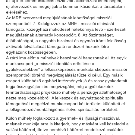
az új info-kommunikációs eszközök alkalmazási lehetőségeit,
újratervezzük és megújítjuk a kommunikációnkat a társadalom
eléréséhez.
Az MRE szervezeti megújulásának lehetőségei missziói
szempontból: 7. Kidolgozzuk az MRE - missziói elhívását
támogató, közegyházi működését hatékonnyá tévő - szerkezeti
megújításának alternatív koncepcióit. 8. Az őszinteséget,
átláthatóságot, a nagyobb bizalmat és egymás iránti felelősség
aktívabb felvállalását támogató rendszert hozunk létre
egyházunk közösségében.
A záró ima előtt a műhelyek beszámolói hangzottak el. Az egyik
munkacsoport „a missziói identitás erősítése a
gyülekezetekben" a lelkészképzésés munkatársképzés missziói
szempontból történő megvizsgálását tűzte ki célul. Egy másik
csoport különböző egyházi intézmények jó és rossz gyakorlatait
fogja összegyűjteni és megvizsgálni, míg a gyülekezetek
fenntarthatóságát projektező műhely a pénzügyi átláthatóságot
nézte meg közelebbről. A lelkészek és egyháztagok spirituális
támogatását megcélzó munkacsoport két területet különített el:
a lelkigondozói/mentálhigiénés illetve spiritualitás területeit.
Külön műhely foglalkozott a gyermek- és ifjúsági misszióval,
melynek munkája arra is kiterjedt, hogy másként kell közeledni a
vallási háttérrel, illetve nemhívő háttérrel rendelkező családok