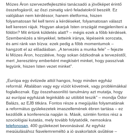
Mózes Áron szervezetfejlesztési tanácsadó a jövőképet érintő
összefogásról, az őszi zsinatig váró feladatokról beszélt. Ez
valójában nem kérdéssor, hanem életforma, hiszen
folyamatosan fel kell tenni a kérdéseket, folyamatosan választ
kell keresni rájuk. Hogyan akarjuk Isten országát megjeleníteni a
földön? Mit értünk küldetés alatt? – mégis ezek a főbb kérdések.
Szembenézés a tényekkel, tetteink iránya, lépéseink sorozata,
és ami ránk van bízva: ezek pedig a főbb momentumok –
hangzott el az előadásban. „A tervezés a munka fele" – fejezte
ki Mózes Áron, hozzátéve, hogy sokan ódzkodnak a tervezéstől,
mert „keresztény emberként megkísért minket, hogy passzívak
legyünk, hiszen Isten vezet minket".
„Európa egy évtizede attól hangos, hogy minden egyház
reformál. Általában vagy egy víziót követnek, vagy problémákkal
foglalkoznak. Egy összehasonlító tanulmány azt mutatja, hogy
az európai egyházak leginkább az utóbbit teszik" – mondja Ódor
Balázs, az EJB titkára. Fontos része a megújulás folyamatának
a református gyülekezetek imaszellemének ébren tartása – ez
kezdődik a konferencia napján is. Másik, szintén fontos rész a
szociológiai kutatás, mely tovább folytatódik, nemsokára
telefonosan
, 400 gyülekezet bevonásával. Az egyház
megújulásához figyelemreméltó a jó gyakorlatok gyűjtése –