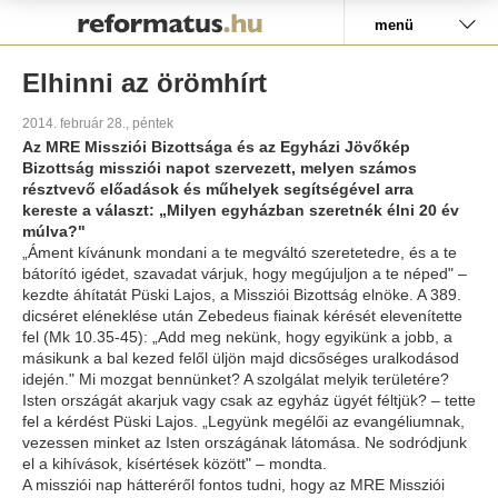
Pályázat
menü
Elhinni az örömhírt
2014. február 28., péntek
Az MRE Missziói Bizottsága és az Egyházi Jövőkép
Bizottság missziói napot szervezett, melyen számos
résztvevő előadások és műhelyek segítségével arra
kereste a választ: „Milyen egyházban szeretnék élni 20 év
múlva?"
„Áment kívánunk mondani a te megváltó szeretetedre, és a te
bátorító igédet, szavadat várjuk, hogy megújuljon a te néped" –
kezdte áhítatát Püski Lajos, a Missziói Bizottság elnöke. A 389.
dicséret eléneklése után Zebedeus fiainak kérését elevenítette
fel (Mk 10.35-45): „Add meg nekünk, hogy egyikünk a jobb, a
másikunk a bal kezed felől üljön majd dicsőséges uralkodásod
idején." Mi mozgat bennünket? A szolgálat melyik területére?
Isten országát akarjuk vagy csak az egyház ügyét féltjük? – tette
fel a kérdést Püski Lajos. „Legyünk megélői az evangéliumnak,
vezessen minket az Isten országának látomása. Ne sodródjunk
el a kihívások, kísértések között" – mondta.
A missziói nap hátteréről fontos tudni, hogy az MRE Missziói