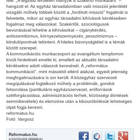
felé. „A legtöbb területen hiányzik a szakértő munkatárs" –
hangzott el. Az egyház társadalomban való missziói jelenlétét
vizsgáló műhely többek között a „fordított misszió" fogalmát is
felvetette, mikor az egyház társadalmi kihívások kérdéseiben
fogalmaz meg válaszokat. Szakértők, szociológusok
bevonásával lehetne a kihívásokat – cigánykérdés,
antiszemitizmus, környezetszennyezés, pesszimizmus –
kiindulópontnak tekinteni. A hiteles bizonyságtétel is a témák
között szerepel.
A kommunikációs munkacsoport az evangélium templomon
kívüli hirdetését emelte ki, emellett az aktuális társadalmi
kérdésekre adott válaszok keresését. A „református
kommunikáció", mint másoktól eltérő alakzat, egyedi jelenség
megfogalmazására is sor került. A közegyház szervezeti
megújulásával foglalkozó műhely a problémák, gondok
felsorolása (partikuláris egyházszervezet, erőforrások
szétforgácsolása, adminisztrációs terhek, közösségi döntések
semmibevétele) és elemzése után a kiküszöbölésük lehetséges
útjait fogja keresni.
reformatus.hu
Fotó: Vargosz
Reformatus.hu
a közösségi oldalakon