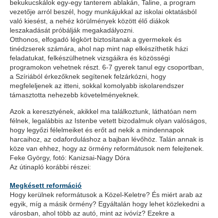
bekukucskálok egy-egy tanterem ablakán, Taline, a program
vezetője arról beszél, hogy munkájukkal az iskolai oktatásból
való kiesést, a nehéz körülmények között élő diákok
leszakadását próbálják megakadályozni.
Otthonos, elfogadó légkört biztosítanak a gyermekek és
tinédzserek számára, ahol nap mint nap elkészíthetik házi
feladatukat, felkészülhetnek vizsgáikra és közösségi
programokon vehetnek részt. 6-7 gyerek tanul egy csoportban,
a Szíriából érkezőknek segítenek felzárkózni, hogy
megfeleljenek az itteni, sokkal komolyabb iskolarendszer
támasztotta nehezebb követelményeknek.
Azok a keresztyének, akikkel ma találkoztunk, láthatóan nem
félnek, legalábbis az Istenbe vetett bizodalmuk olyan valóságos,
hogy legyőzi félelmeiket és erőt ad nekik a mindennapok
harcaihoz, az odaforduláshoz a bajban lévőhöz. Talán annak is
köze van ehhez, hogy az örmény reformátusok nem felejtenek.
Feke György, fotó: Kanizsai-Nagy Dóra
Az útinapló korábbi részei:
Megkésett reformáció
Hogy kerülnek reformátusok a Közel-Keletre? És miért arab az
egyik, míg a másik örmény? Egyáltalán hogy lehet közlekedni a
városban, ahol több az autó, mint az ivóvíz? Ezekre a