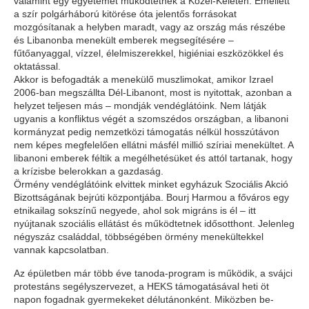
valamint egy egyetemet működtetnek a Közel-Keleten. Emellett
a szír polgárháború kitörése óta jelentős forrásokat
mozgósítanak a helyben maradt, vagy az ország más részébe
és Libanonba menekült emberek megsegítésére –
fűtőanyaggal, vízzel, élelmiszerekkel, higiéniai eszközökkel és
oktatással.
Akkor is befogadták a menekülő muszlimokat, amikor Izrael
2006-ban megszállta Dél-Libanont, most is nyitottak, azonban a
helyzet teljesen más – mondják vendéglátóink. Nem látják
ugyanis a konfliktus végét a szomszédos országban, a libanoni
kormányzat pedig nemzetközi támogatás nélkül hosszútávon
nem képes megfelelően ellátni másfél millió szíriai menekültet. A
libanoni emberek féltik a megélhetésüket és attól tartanak, hogy
a krízisbe belerokkan a gazdaság.
Örmény vendéglátóink elvittek minket egyházuk Szociális Akció
Bizottságának bejrúti központjába. Bourj Harmou a főváros egy
etnikailag sokszínű negyede, ahol sok migráns is él – itt
nyújtanak szociális ellátást és működtetnek idősotthont. Jelenleg
négyszáz családdal, többségében örmény menekültekkel
vannak kapcsolatban.
Az épületben már több éve tanoda-program is működik, a svájci
protestáns segélyszervezet, a HEKS támogatásával heti öt
napon fogadnak gyermekeket délutánonként. Miközben be-