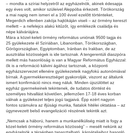
– mondta a szíriai helyzetről az egyházelnök, akinek édesapja
egy éves volt, amikor szüleivel Aleppóba érkezett. Törökország
a mai napig nem ismeri el a 100 évvel ezelőtt történteket,
Megerdich ellenben zakója hajtókáján viseli – az örmény kereszt
mellett – a nefelejcs alakú kitűzőt, így emlékezik családja és
népe kálváriájára.
Mára a közel-keleti örmény református uniónak 9500 tagja és
25 gyülekezete él Szíriában, Libanonban, Törökországban,
Görögországban, Egyiptomban, Iránban és Irakban, de az
ausztráliai közösségek is ide tartoznak. A tengerentúli diaszpóra
mellett más hasonlóság is van a Magyar Református Egyházzal:
ők is a reformáció kálvini ágához tartoznak, a központi
egyházszervezet ellenére gyülekezeteik nagyfokú autonómiával
bírnak. A gyermekkeresztséget gyakorolják, viszont az általunk
ismert konfirmáció nincs meg náluk. Minden újszülöttet az
egyház gyermekeinek tekintenek, de tudatos döntést és
személyes hitvallást követően, jellemzően 17-18 éves korban
válnak a gyülekezet teljes jogú tagjaivá. Épp ezért nagyon
fontos számukra az ifjúsági munka, fiatalok hitélei oktatása – az
úgynevezett belső evangelizáció részének tekintik azt.
„Nemcsak a háború, hanem a munkanélküliség miatt is fogy a
közel-keleti örmény református közösség” – mesélt nekünk az
egyházelnök a térségben tapasztalható, kárpátaljaihoz hasonló