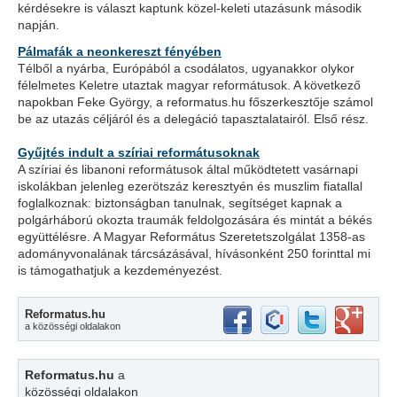
kérdésekre is választ kaptunk közel-keleti utazásunk második
napján.
Pálmafák a neonkereszt fényében
Télből a nyárba, Európából a csodálatos, ugyanakkor olykor
félelmetes Keletre utaztak magyar reformátusok. A következő
napokban Feke György, a reformatus.hu főszerkesztője számol
be az utazás céljáról és a delegáció tapasztalatairól. Első rész.
Gyűjtés indult a szíriai reformátusoknak
A szíriai és libanoni reformátusok által működtetett vasárnapi
iskolákban jelenleg ezerötszáz keresztyén és muszlim fiatallal
foglalkoznak: biztonságban tanulnak, segítséget kapnak a
polgárháború okozta traumák feldolgozására és mintát a békés
együttélésre. A Magyar Református Szeretetszolgálat 1358-as
adományvonalának tárcsázásával, hívásonként 250 forinttal mi
is támogathatjuk a kezdeményezést.
Reformatus.hu
a közösségi oldalakon
Reformatus.hu
a
közösségi oldalakon