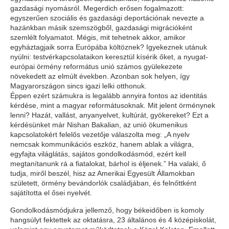
gazdasági nyomásról. Megerdich erősen fogalmazott:
egyszerűen szociális és gazdasági deportációnak nevezte a
hazánkban másik szemszögből, gazdasági migrációként
szemlélt folyamatot. Mégis, mit tehetnek akkor, amikor
egyháztagjaik sorra Európába költöznek? Igyekeznek utánuk
nyúlni: testvérkapcsolataikon keresztül kísérik őket, a nyugat-
európai örmény református unió számos gyülekezete
növekedett az elmúlt években. Azonban sok helyen, így
Magyarországon sincs igazi lelki otthonuk.
Éppen ezért számukra is legalább annyira fontos az identitás
kérdése, mint a magyar reformátusoknak. Mit jelent örménynek
lenni? Hazát, vallást, anyanyelvet, kultúrát, gyökereket? Ezt a
kérdésünket már Nishan Bakalian, az unió ökumenikus
kapcsolatokért felelős vezetője válaszolta meg: „A nyelv
nemcsak kommunikációs eszköz, hanem ablak a világra,
egyfajta világlátás, sajátos gondolkodásmód, ezért kell
megtanítanunk rá a fiatalokat, bárhol is éljenek.” Ha valaki, ő
tudja, miről beszél, hisz az Amerikai Egyesült Államokban
született, örmény bevándorlók családjában, és felnőttként
sajátította el ősei nyelvét.
Gondolkodásmódjukra jellemző, hogy békeidőben is komoly
hangsúlyt fektettek az oktatásra, 23 általános és 4 középiskolát,