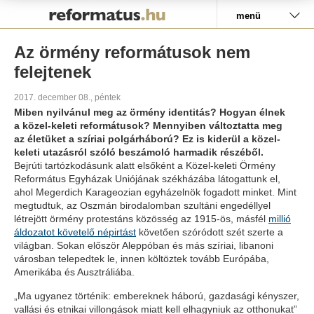
Pályázat
menü
Az örmény reformátusok nem
felejtenek
2017. december 08., péntek
Miben nyilvánul meg az örmény identitás? Hogyan élnek
a közel-keleti reformátusok? Mennyiben változtatta meg
az életüket a szíriai polgárháború? Ez is kiderül a közel-
keleti utazásról szóló beszámoló harmadik részéből.
Bejrúti tartózkodásunk alatt elsőként a Közel-keleti Örmény
Református Egyházak Uniójának székházába látogattunk el,
ahol Megerdich Karageozian egyházelnök fogadott minket. Mint
megtudtuk, az Oszmán birodalomban szultáni engedéllyel
létrejött örmény protestáns közösség az 1915-ös, másfél
millió
áldozatot követelő népirtást
követően szóródott szét szerte a
világban. Sokan először Aleppóban és más szíriai, libanoni
városban telepedtek le, innen költöztek tovább Európába,
Amerikába és Ausztráliába.
„Ma ugyanez történik: embereknek háború, gazdasági kényszer,
vallási és etnikai villongások miatt kell elhagyniuk az otthonukat”