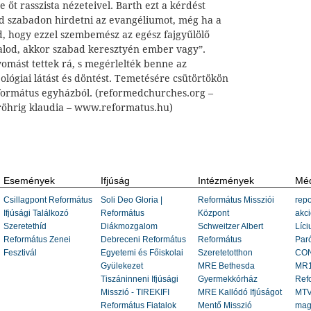
 őt rasszista nézeteivel. Barth ezt a kérdést
éd szabadon hirdetni az evangéliumot, még ha a
d, hogy ezzel szembemész az egész fajgyűlölő
lalod, akkor szabad keresztyén ember vagy”.
omást tettek rá, s megérlelték benne az
eológiai látást és döntést. Temetésére csütörtökön
református egyházból. (reformedchurches.org –
-röhrig klaudia – www.reformatus.hu)
Események
Ifjúság
Intézmények
Méd
Csillagpont Református
Soli Deo Gloria |
Református Missziói
repo
Ifjúsági Találkozó
Református
Központ
akci
Szeretethíd
Diákmozgalom
Schweitzer Albert
Líci
Református Zenei
Debreceni Református
Református
Paró
Fesztivál
Egyetemi és Főiskolai
Szeretetotthon
CON
Gyülekezet
MRE Bethesda
MR1
Tiszáninneni Ifjúsági
Gyermekkórház
Ref
Misszió - TIREKIFI
MRE Kallódó Ifjúságot
MTV
Református Fiatalok
Mentő Misszió
mag