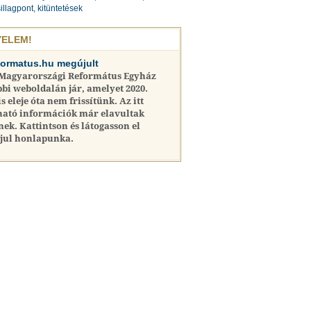
illagpont, kitüntetések
YELEM!
formatus.hu megújult
 Magyarországi Református Egyház
bi weboldalán jár, amelyet 2020.
is eleje óta nem frissítünk. Az itt
ható információk már elavultak
nek. Kattintson és látogasson el
jul honlapunka.