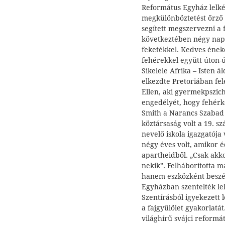
Református Egyház lelkés
megkülönböztetést őrző
segített megszervezni a
következtében négy nap 
feketékkel. Kedves éneke
fehérekkel együtt úton-
Sikelele Afrika – Isten á
elkezdte Pretoriában felé
Ellen, aki gyermekpszic
engedélyét, hogy fehérké
Smith a Narancs Szabad 
köztársaság volt a 19. 
nevelő iskola igazgatój
négy éves volt, amikor é
apartheidből. „Csak akko
nekik”. Felháborította 
hanem eszközként beszél
Egyházban szentelték le
Szentírásból igyekezett l
a fajgyűlölet gyakorlatá
világhírű svájci reformát