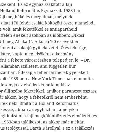
zeként. Ez az egyház szakított a faji
 Holland Református Egyházzal. 1988-ban
 faji megbékélés mozgalmát, melynek
alatt 170 fehér család költözött össze mamelodi
 volt, amit feketékkel és antiapartheid
útfélen énekelt azokban az időkben: „Nkosi
ldd meg Afrikát!”. A korai ’90-es években
píteni a sokfajú gyülekezetet. Ő és felesége,
hiáter, kapta meg elsőként a kormány
nt a fekete városrészben telepedjen le. – Dr.
Államban született, ami független búr
században. Édesapja fehér farmerek gyerekeit
a volt. 1985-ben a New York Times-nak elmondta:
desanyja az első leckét adta neki az
r állj szóba feketékkel, amikor parancsot osztasz
már akkor, hogy a feketékről nem emberként,
tek neki. Smith-t a Holland Református
lkésszé, abban az egyházban, amelyik a
egitimizálni a faji megkülönböztetés elméletét, és
t. 1963-ban találkozott az akkor már méltán
us teológussal, Barth Károllyal, s ez a találkozás