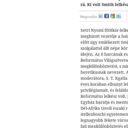
rá. Ki volt Smith lelkés
Megosztás
Setri Nyomi főtitkár-le
megbízott vezetője a hal
előtt úgy emlékezett Smit
szolgálattal állt népe k
idején. Az ő harcának és
Református Világszövetsé
megkülönböztetést, s min
heretikusnak nevezett. 
moderátora, S. T. Kgatl
éves korában elhunyt lelk
privilégiumait, és feláld
Református lelkész volt,
Egyház barátja és mento
Dél-Afrika távoli északi 
stellenboschi egyetemen
legnagyobb fekete város
faji megkülönböztetés el