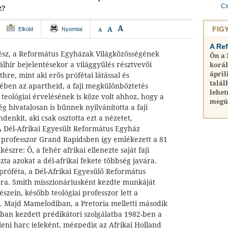
Cs
z?
A
FIG
A
Elküld
Nyomtat
A
A Re
lkész, a Református Egyházak Világközösségének
Ön a
álhír bejelentésekor a világgyűlés résztvevői
koráb
ápril
hre, mint aki erős prófétai látással és
talál
örében az apartheid, a faji megkülönböztetés
lehet
 teológiai érvelésének is köze volt ahhoz, hogy a
megú
g hivatalosan is bűnnek nyilvánította a faji
denkit, aki csak osztotta ezt a nézetet,
A Dél-Afrikai Egyesült Református Egyház
a professzor Grand Rapidsben így emlékezett a 81
észre: Ő, a fehér afrikai ellenezte saját faji
ozta azokat a dél-afrikai fekete többség javára.
 próféta, a Dél-Afrikai Egyesülő Református
ra. Smith misszionáriusként kezdte munkáját
részein, később teológiai professzor lett a
. Majd Mamelodiban, a Pretoria melletti második
ban kezdett prédikátori szolgálatba 1982-ben a
leni harc jeleként, mégpedig az Afrikai Holland