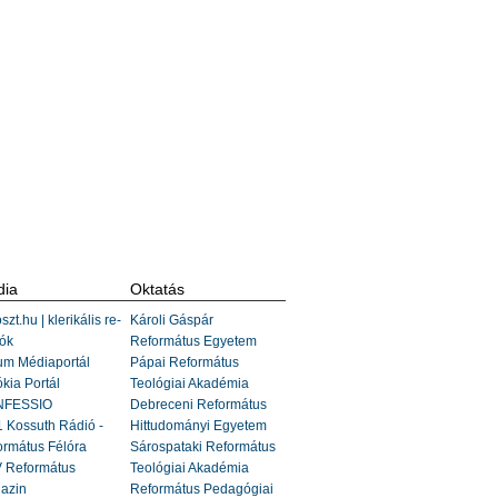
ia
Oktatás
szt.hu | klerikális re-
Károli Gáspár
ók
Református Egyetem
um Médiaportál
Pápai Református
kia Portál
Teológiai Akadémia
FESSIO
Debreceni Református
 Kossuth Rádió -
Hittudományi Egyetem
ormátus Félóra
Sárospataki Református
 Református
Teológiai Akadémia
azin
Református Pedagógiai