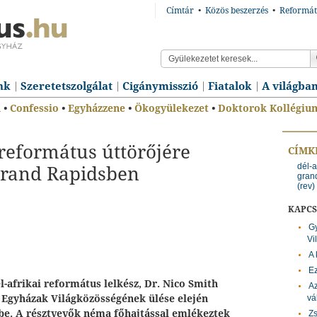
Címtár
•
Közös beszerzés
•
Reformát
nk
Szeretetszolgálat
Cigánymisszió
Fiatalok
A világba
n
•
Confessio
•
Egyházzene
•
Ökogyülekezet
•
Doktorok Kollégiu
eformátus úttörőjére
CÍMK
dél-a
Grand Rapidsben
gran
(rev)
KAPC
G
Vi
A 
Ez
l-afrikai református lelkész, Dr. Nico Smith
Az
 Egyházak Világközösségének ülése elején
vá
be. A résztvevők néma főhajtással emlékeztek
Zs