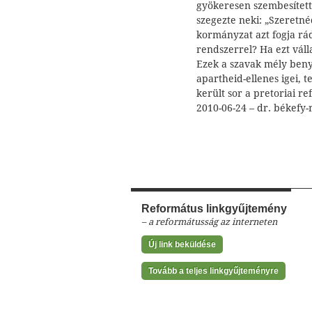
gyökeresen szembesítette
szegezte neki: „Szeretn
kormányzat azt fogja rá
rendszerrel? Ha ezt vál
Ezek a szavak mély beny
apartheid-ellenes igei, t
került sor a pretoriai 
2010-06-24 – dr. békefy
Református linkgyűjtemény
– a reformátusság az interneten
Új link beküldése
Tovább a teljes linkgyűjteményre