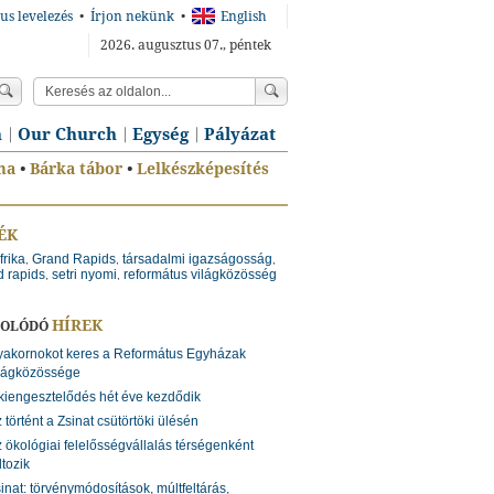
us levelezés
•
Írjon nekünk
•
English
2026. augusztus 07., péntek
n
Our Church
Egység
Pályázat
ma
•
Bárka tábor
•
Lelkészképesítés
ÉK
frika
Grand Rapids
társadalmi igazságosság
,
,
,
d rapids
setri nyomi
református világközösség
,
,
HÍREK
SOLÓDÓ
yakornokot keres a Református Egyházak
lágközössége
kiengesztelődés hét éve kezdődik
 történt a Zsinat csütörtöki ülésén
 ökológiai felelősségvállalás térségenként
ltozik
inat: törvénymódosítások, múltfeltárás,