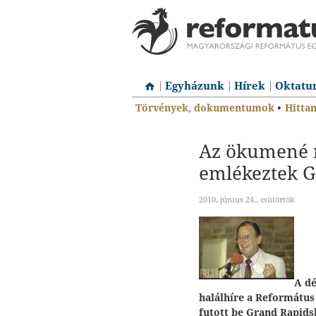
Egyházunk
Hírek
Oktatu
Törvények, dokumentumok
•
Hitta
Az ökumené r
emlékeztek 
2010. június 24., csütörtök
A dé
halálhíre a Református
futott be Grand Rapids