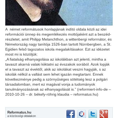
A német reformátusok honlapjának indító oldala közli az idei
reformációi ünnep és megemlékezés mottójaként azt a beszéd-
részletet, amit Philipp Melanchthon, a wittenbergi reforrnátor, és
Németország nagy tanítója 1526-ban tartott Nürnbergben, a St.
Egidien felső tagozatos iskola megalakításakor. Ezt az idézetet
most mi is közöljük:
„A fiatalság elhanyagolása az iskolákban azt jelenti, mintha a
tavaszt akarná valaki kiiktatni az évszakok sorából. Azok lopják
el a tavaszt az évektől, akik az iskolákat veszni hagyják, s az
iskolák nélkül a vallást sem lehet igazán megtartani. Ennek
következménye pedig a szörnyűséges sötétség lesz a polgári
társadalomban, mert ez magával vonja a tudományok
tanulmányozásának az elhanyagolását is.” (reformiert-info-de –
2010-10-26 – dr. békefy-röhrig klaudia – reformatus.hu)
Reformatus.hu
a közösségi oldalakon