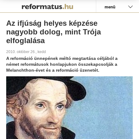
Pályázat
menü
Az ifjúság helyes képzése
nagyobb dolog, mint Trója
elfoglalása
2010. október 26., kedd
A reformáció ünnepének méltó megtartása céljából a
német reformátusok honlapjukon összekapcsolják a
Melanchthon-évet és a reformáció üzenetét.