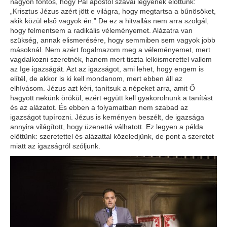
nagyon fontos, hogy Pál apostol szavai legyenek előttünk:
„Krisztus Jézus azért jött e világra, hogy megtartsa a bűnösöket,
akik közül első vagyok én.” De ez a hitvallás nem arra szolgál,
hogy felmentsem a radikális véleményemet. Alázatra van
szükség, annak elismerésére, hogy semmiben sem vagyok jobb
másoknál. Nem azért fogalmazom meg a véleményemet, mert
vagdalkozni szeretnék, hanem mert tiszta lelkiismerettel vallom
az Ige igazságát. Azt az igazságot, ami lehet, hogy engem is
elítél, de akkor is ki kell mondanom, mert ebben áll az
elhívásom. Jézus azt kéri, tanítsuk a népeket arra, amit Ő
hagyott nekünk örökül, ezért együtt kell gyakorolnunk a tanítást
és az alázatot. És ebben a folyamatban nem szabad az
igazságot tupírozni. Jézus is keményen beszélt, de igazsága
annyira világított, hogy üzenetté válhatott. Ez legyen a példa
előttünk: szeretettel és alázattal közeledjünk, de pont a szeretet
miatt az igazságról szóljunk.