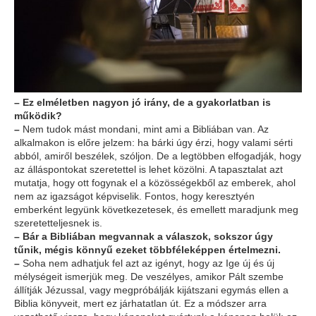
–
Ez elméletben nagyon jó irány, de a gyakorlatban is
működik?
–
Nem tudok mást mondani, mint ami a Bibliában van. Az
alkalmakon is előre jelzem: ha bárki úgy érzi, hogy valami sérti
abból, amiről beszélek, szóljon. De a legtöbben elfogadják, hogy
az álláspontokat szeretettel is lehet közölni. A tapasztalat azt
mutatja, hogy ott fogynak el a közösségekből az emberek, ahol
nem az igazságot képviselik. Fontos, hogy keresztyén
emberként legyünk következetesek, és emellett maradjunk meg
szeretetteljesnek is.
–
Bár a Bibliában megvannak a válaszok, sokszor úgy
tűnik, mégis könnyű ezeket többféleképpen értelmezni.
–
Soha nem adhatjuk fel azt az igényt, hogy az Ige új és új
mélységeit ismerjük meg. De veszélyes, amikor Pált szembe
állítják Jézussal, vagy megpróbálják kijátszani egymás ellen a
Biblia könyveit, mert ez járhatatlan út. Ez a módszer arra