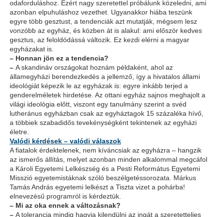
odaforduláshoz. Ezért nagy szeretettel próbálunk közeledni, ami
azonban elpuhuláshoz vezethet. Ugyanakkor hiába teszünk
egyre több gesztust, a tendenciák azt mutatják, mégsem lesz
vonzóbb az egyház, és közben át is alakul: ami először kedves
gesztus, az feloldódássá változik. Ez kezdi elérni a magyar
egyházakat is.
–
Honnan jön ez a tendencia?
–
A skandináv országokat hoznám példaként, ahol az
államegyházi berendezkedés a jellemző, így a hivatalos állami
ideológiát képezik le az egyházak is: egyre inkább terjed a
genderelméletek hirdetése. Az ottani egyház sajnos meghajolt a
világi ideológia előtt, viszont egy tanulmány szerint a svéd
lutheránus egyházban csak az egyháztagok 15 százaléka hívő,
a többiek szabadidős tevekénységként tekintenek az egyházi
életre.
Valódi kérdések – valódi válaszok
A fiatalok érdektelenek, nem kíváncsiak az egyházra – hangzik
az ismerős állítás, melyet azonban minden alkalommal megcáfol
a Károli Egyetemi Lelkészség és a Pesti Református Egyetemi
Misszió egyetemistáknak szóló beszélgetéssorozata. Márkus
Tamás András egyetemi lelkészt a Tiszta vizet a pohárba!
elnevezésű programról is kérdeztük.
–
Mi az oka ennek a változásnak?
–
A tolerancia mindig hagyja kilendülni az ingát a szeretetteljes