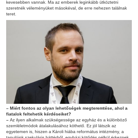
kevesebben vannak. Ma az emberek leginkább ütköztetni
szeretnék véleményüket másokéval, de erre nehezen találnak
teret.
–
Miért fontos az olyan lehetőségek megteremtése, ahol a
fiatalok feltehetik kérdéseiket?
–
Az ilyen alkalmak szükségessége az egyház és a különböző
szemléletmódok átalakulásához köthető. Ez jól látszik az
egyetemen is, hiszen a Károli hiába református intézmény, a
tanulóink szekuláris háttérből, egyházi kötődés nélkül érkeznek.