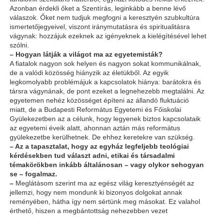
Azonban érdekli őket a Szentírás, leginkább a benne lévő
válaszok. Őket nem tudjuk megfogni a keresztyén szubkultúra
ismertetőjegyeivel, viszont iránymutatásra és spiritualitásra
vágynak: hozzájuk ezeknek az igényeknek a kielégítésével lehet
szólni.
–
Hogyan látják a világot ma az egyetemisták?
A fiatalok nagyon sok helyen és nagyon sokat kommunikálnak,
de a valódi közösség hiányzik az életükből. Az egyik
legkomolyabb problémájuk a kapcsolatok hiánya: barátokra és
társra vágynának, de pont ezeket a legnehezebb megtalálni. Az
egyetemen nehéz közösséget építeni az állandó fluktuáció
miatt, de a Budapesti Református Egyetemi és Főiskolai
Gyülekezetben az a célunk, hogy legyenek biztos kapcsolataik
az egyetemi éveik alatt, ahonnan aztán más református
gyülekezetbe kerülhetnek. De ehhez keretekre van szükség.
–
Az a tapasztalat, hogy az egyház legfeljebb teológiai
kérdésekben tud választ adni, etikai és társadalmi
témakörökben inkább általánosan – vagy olykor sehogyan
se – fogalmaz.
–
Meglátásom szerint ma az egész világ keresztyénségét az
jellemzi, hogy nem mondunk ki bizonyos dolgokat annak
reményében, hátha így nem sértünk meg másokat. Ez valahol
érthető, hiszen a megbántottság nehezebben vezet