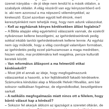
üzenet irányába – de jó ideje nem lendül ki a másik oldalon, a
szabályok oldalán. A világ részéről van egy kényszerítőerő erő
is: aki nem azonosul a ma népszerű véleményekkel, az
kirekesztő. Ezzel azonban együtt kell élnünk, mert
keresztyénként nem tehetjük meg, hogy nem adunk válaszokat.
–
Kell az egyháznak kényes kérdésekben állást foglalnia?
–
A Biblia alapján elég egyértelmű válaszaink vannak, de ezekről
nyilvánosan kellene beszélgetni, az igehirdetéseinknek pedig
sokkal inkább tanítói igehirdetéseknek kellene lennie. Az egyház
nem úgy működik, hogy a világ csordogál valamilyen formában,
az igehirdetés pedig ezzel párhuzamosan a maga medrében,
hiszen valós, mai problémákra kell reagálnia, persze kulturált
keretek között.
–
Van református álláspont a ma felmerülő etikai
kérdésekről?
–
Most jött el annak az ideje, hogy megfogalmazzunk
válaszainkat a hasonló, a kor fejlődéséből fakadó kérdésekre.
Számunkra kiindulási alap a Második Helvét Hitvallás, ami bár
sokszor radikálisan fogalmaz, de elgondolkodtat, beszélgetésre
sarkall.
–
A radikális megfogalmazás miatt nincs ott a félelem, hogy
bántó választ kap a kérdező?
–
Sokszor fel akarjuk áldozni az igazságot a szeretet oltárán, de