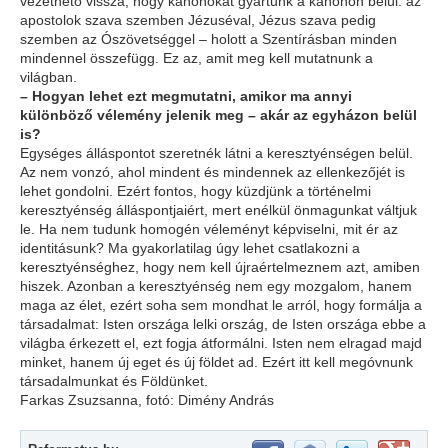
vezethető vissza, hogy kánonokat gyártunk a kánonon belül: az
apostolok szava szemben Jézuséval, Jézus szava pedig
szemben az Ószövetséggel – holott a Szentírásban minden
mindennel összefügg. Ez az, amit meg kell mutatnunk a
világban.
–
Hogyan lehet ezt megmutatni, amikor ma annyi
különböző vélemény jelenik meg – akár az egyházon belül
is?
Egységes álláspontot szeretnék látni a keresztyénségen belül.
Az nem vonzó, ahol mindent és mindennek az ellenkezőjét is
lehet gondolni. Ezért fontos, hogy küzdjünk a történelmi
keresztyénség álláspontjaiért, mert enélkül önmagunkat váltjuk
le. Ha nem tudunk homogén véleményt képviselni, mit ér az
identitásunk? Ma gyakorlatilag úgy lehet csatlakozni a
keresztyénséghez, hogy nem kell újraértelmeznem azt, amiben
hiszek. Azonban a keresztyénség nem egy mozgalom, hanem
maga az élet, ezért soha sem mondhat le arról, hogy formálja a
társadalmat: Isten országa lelki ország, de Isten országa ebbe a
világba érkezett el, ezt fogja átformálni. Isten nem elragad majd
minket, hanem új eget és új földet ad. Ezért itt kell megóvnunk
társadalmunkat és Földünket.
Farkas Zsuzsanna, fotó: Dimény András