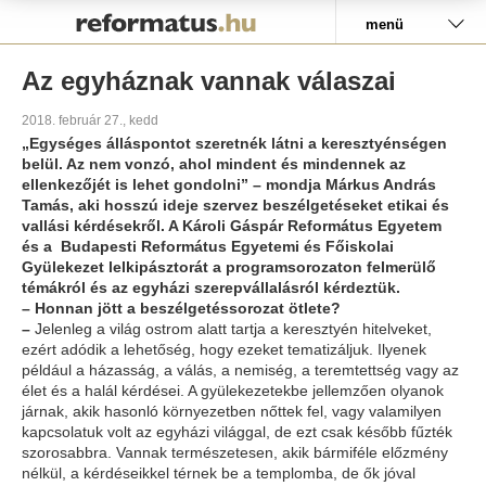
Pályázat
menü
Az egyháznak vannak válaszai
2018. február 27., kedd
„Egységes álláspontot szeretnék látni a keresztyénségen
belül. Az nem vonzó, ahol mindent és mindennek az
ellenkezőjét is lehet gondolni” – mondja Márkus András
Tamás, aki hosszú ideje szervez beszélgetéseket etikai és
vallási kérdésekről. A Károli Gáspár Református Egyetem
és a Budapesti Református Egyetemi és Főiskolai
Gyülekezet lelkipásztorát a programsorozaton felmerülő
témákról és az egyházi szerepvállalásról kérdeztük.
– Honnan jött a beszélgetéssorozat ötlete?
–
Jelenleg a világ ostrom alatt tartja a keresztyén hitelveket,
ezért adódik a lehetőség, hogy ezeket tematizáljuk. Ilyenek
például a házasság, a válás, a nemiség, a teremtettség vagy az
élet és a halál kérdései. A gyülekezetekbe jellemzően olyanok
járnak, akik hasonló környezetben nőttek fel, vagy valamilyen
kapcsolatuk volt az egyházi világgal, de ezt csak később fűzték
szorosabbra. Vannak természetesen, akik bármiféle előzmény
nélkül, a kérdéseikkel térnek be a templomba, de ők jóval