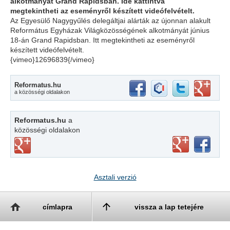
alkotmányát Grand Rapidsban. Ide kattintva
megtekintheti az eseményről készített videófelvételt.
Az Egyesülő Nagygyűlés delegáltjai alárták az újonnan alakult
Református Egyházak Világközösségének alkotmányát június
18-án Grand Rapidsban. Itt megtekintheti az eseményről
készített videófelvételt.
{vimeo}12696839{/vimeo}
Reformatus.hu
a közösségi oldalakon
Reformatus.hu
a
közösségi oldalakon
Asztali verzió
címlapra
vissza a lap tetejére