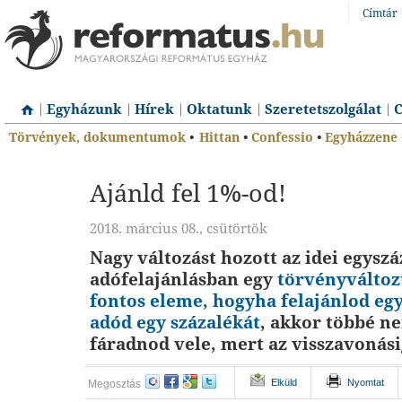
Címtár
Egyházunk
Hírek
Oktatunk
Szeretetszolgálat
C
Törvények, dokumentumok
•
Hittan
•
Confessio
•
Egyházzene
Ajánld fel 1%-od!
2018. március 08., csütörtök
Nagy változást hozott az idei egysz
adófelajánlásban egy
törvényváltoz
fontos eleme, hogyha felajánlod eg
adód egy százalékát
, akkor többé n
fáradnod vele, mert az visszavonási
Elküld
Nyomtat
Megosztás