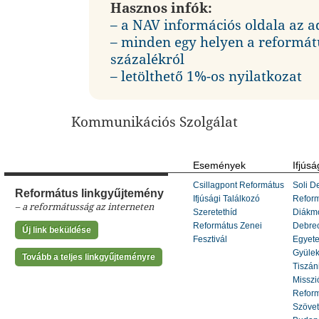
Hasznos infók:
– a NAV információs oldala az a
– minden egy helyen a reformát
százalékról
– letölthető 1%-os nyilatkozat
Kommunikációs Szolgálat
Események
Ifjúsá
Csillagpont Református
Soli De
Református linkgyűjtemény
Ifjúsági Találkozó
Refor
– a reformátusság az interneten
Szeretethíd
Diákm
Református Zenei
Debrec
Új link beküldése
Fesztivál
Egyete
Gyülek
Tovább a teljes linkgyűjteményre
Tiszáni
Misszi
Reform
Szöve