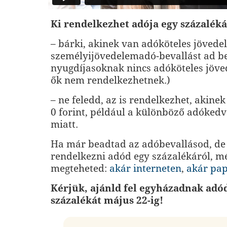
Ki rendelkezhet adója egy százaléká
– bárki, akinek van adóköteles jövede
személyijövedelemadó-bevallást ad be
nyugdíjasoknak nincs adóköteles jöve
ők nem rendelkezhetnek.)
– ne feledd, az is rendelkezhet, akine
0 forint, például a különböző adóke
miatt.
Ha már beadtad az adóbevallásod, de e
rendelkezni adód egy százalékáról, m
megteheted:
akár interneten
,
akár pap
Kérjük, ajánld fel egyházadnak adó
százalékát május 22-ig!