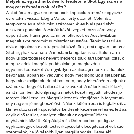
Melyek az együttműködés fő területei a Skót Egyház és a
magyar reformátusok között?
A skót és a magyar reformátusok kapcsolata immár négyszáz
évre tekint vissza. Elég a Vörösmarty utcai St. Columba
templomra és a több mint százötven éves budapesti skót
misszióra gondolni. A zsidók között végzett misszióra vagy
éppen Jane Hainingre, az innen elhurcolt és Auschwitzban
meghalt skót református misszionáriusnőre. Tehát hosszú és
olykor fájdalmas ez a kapcsolat közöttünk, ami nagyon fontos a
Skót Egyház számára. A mostani látogatás is jó alkalom arra,
hogy új szerződések helyett megerősítsük, tartalommal töltsük
meg az eddigi megállapodásainkat,a megkezdett
együttműködéseket. Az egyik ilyen az ifjúsági munka, a fiatalok
bevonása: abban jók vagyunk, hogy megmondjuk a fiataloknak,
hogy mit csináljanak, de abban nem, hogy lehetőséget adjunk a
számukra, hogy ők hallassák a szavukat. A nálunk már létező,
az itt most beinduló ifjúsági zsinatok közötti együttműködés jó
terepet kínál erre. Az ökogyülekezetek témájában is folytattunk
egy nagyon jó megbeszélést. Nálunk külön iroda is foglalkozik a
klímaváltozással kapcsolatos kérdések kezelésével és ez lett az
egyik első terület, amelyen elindult az együttműködés
egyházaink között. Kárpátalján és Debrecenben pedig az
egyházmegyék közötti testvérkapcsolat elősegítéséről volt szó,
szeretnénk, ha jóval több ilyen megállapodás, illetve élő