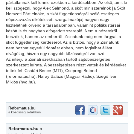
pártatlannak kell lennie ezekben a kérdésekben. Az első, amit le
kell szögezni, hogy Alex Salmond, a skót miniszterelnök [a Skót
Nemzeti Párt elnöke, a skót függetlenségről szóló esetleges
népszavazás elkötelezett szorgalmazója] nagyon nagy
tiszteletnek örvend a társadalomban, valamint politikustársai
között is és nagyban elfogadott szereplő. Nem a nézeteiről
beszélek, hanem az emberről. Zsinatunk még nem tárgyalt a
skót függetlenség kérdéséről. Az is biztos, hogy a Zsinatunk
nem hozhat egyedül döntést ebben, nem foglalhat állást
elvágólag, hiszen egy nagyobb közösségről van szó.
Az interjú a Zsinati székházban tartott sajtóbeszélgetés
szerkesztett leírata. A beszélgetésen részt vettek és kérdéseket
tettek fel: Csatári Bence (MTI), Csepregi Botond
(reformatus.hu), Náray Balázs (Magyar Rádió), Szegő Iván
Miklós (hvg.hu).
Reformatus.hu
a közösségi oldalakon
Reformatus.hu
a