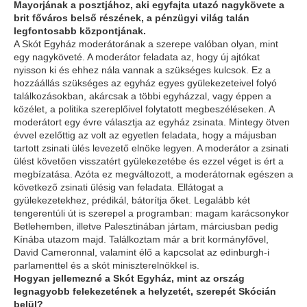
Mayorjának a posztjához, aki egyfajta utazó nagykövete a
brit főváros belső részének, a pénzügyi világ talán
legfontosabb központjának.
A Skót Egyház moderátorának a szerepe valóban olyan, mint
egy nagyköveté. A moderátor feladata az, hogy új ajtókat
nyisson ki és ehhez nála vannak a szükséges kulcsok. Ez a
hozzáállás szükséges az egyház egyes gyülekezeteivel folyó
találkozásokban, akárcsak a többi egyházzal, vagy éppen a
közélet, a politika szereplőivel folytatott megbeszéléseken. A
moderátort egy évre választja az egyház zsinata. Mintegy ötven
évvel ezelőttig az volt az egyetlen feladata, hogy a májusban
tartott zsinati ülés levezető elnöke legyen. A moderátor a zsinati
ülést követően visszatért gyülekezetébe és ezzel véget is ért a
megbízatása. Azóta ez megváltozott, a moderátornak egészen a
következő zsinati ülésig van feladata. Ellátogat a
gyülekezetekhez, prédikál, bátorítja őket. Legalább két
tengerentúli út is szerepel a programban: magam karácsonykor
Betlehemben, illetve Palesztinában jártam, márciusban pedig
Kínába utazom majd. Találkoztam már a brit kormányfővel,
David Cameronnal, valamint élő a kapcsolat az edinburgh-i
parlamenttel és a skót miniszterelnökkel is.
Hogyan jellemezné a Skót Egyház, mint az ország
legnagyobb felekezetének a helyzetét, szerepét Skócián
belül?