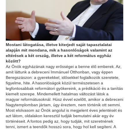
Mostani látogatása, illetve kiterjedt saját tapasztalatai
alapján mit mondana, mik a hasonlóságok valamint az
eltérések a két ország, illetve a két református egyház
között?
Az Önök egyházának nagy erősségei a benne élő emberek. Az,
amit láttunk a debreceni Immánuel Otthonban, vagy éppen
Beregszászon: a gyerekekkel, idősekkel foglalkozók szeretete,
figyelme, hite. A hasonlóságok közül természetesen a
legfontosabbak reformátori gyökereink, a prédikáció és a tanítás
kiemelt szerepe. Mindemellett hatalmas változást látok a
magyar reformátusoknál. Húsz évvel ezelőtt, amikor a debreceni
Nagytemplomban jártam, úgy éreztem, nem történik ott semmi.
Most elolvasom az Önök angolul is megjelent éves jelentését és
azt látom, oldalakon keresztül tudják bemutatni akár egy év
történéseit. A fontos pedig az, hogy tudják, mit szeretnének
tenni, ismert a teendők hosszú sora, hogy hol kell segíteni. A