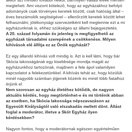
akkor azt minden további nélkül, bármilyen vallási elvek mentén
megteheti. Ami viszont kötelező, hogy az egyházakhoz befolyó
adományok csak törvényes keretek között, csak hatóság által –
éves beszámolók segítségével – ellenőrzött keretek között lehet
felhasználni; jótékonysági szervezetként kell megtennie ezt a mi
egyházunknak is, ehhez szükséges az állami bejegyeztetés.
A 20. század folyamán és jelenleg is megfigyelhető az
egyházak társadalmi szerepének a csökkenése. Milyen
kihívások elé állítja ez az Önök egyházát?
Ez egy állandó kihívás volt mindig is. Azt is kell látni, hogy bár
Skócia lakosságának egy kisebbsége mondja magát az
egyházunkhoz tartozónak, majdnem a fele ápol valamilyen
kapcsolatot a felekezetünkkel. A kihívás tehát az, hogy közülük
minél nagyobb számban jöjjenek közénk és minél több fiatalhoz
érjünk el.
Nem szorosan az egyház életéhez kötődik, de nagyon
aktuális kérdés, hogy megtörténhet-e és mi történik abban
az esetben, ha Skócia lakossága népszavazáson az
Egyesült Királyságtól való elszakadás mellett dönt. Állást
foglal a moderátor, illetve a Skót Egyház ilyen
kérdésekben?
Nagyon fontos, hogy a moderátornak egészen egyértelműen