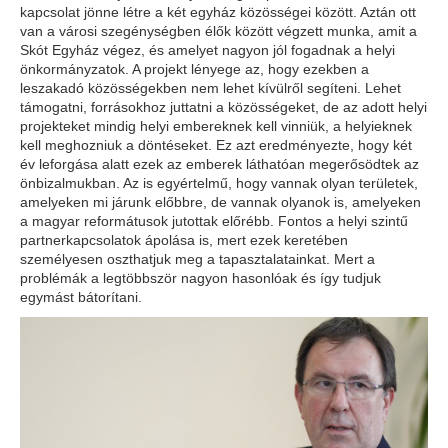
kapcsolat jönne létre a két egyház közösségei között. Aztán ott
van a városi szegénységben élők között végzett munka, amit a
Skót Egyház végez, és amelyet nagyon jól fogadnak a helyi
önkormányzatok. A projekt lényege az, hogy ezekben a
leszakadó közösségekben nem lehet kívülről segíteni. Lehet
támogatni, forrásokhoz juttatni a közösségeket, de az adott helyi
projekteket mindig helyi embereknek kell vinniük, a helyieknek
kell meghozniuk a döntéseket. Ez azt eredményezte, hogy két
év leforgása alatt ezek az emberek láthatóan megerősödtek az
önbizalmukban. Az is egyértelmű, hogy vannak olyan területek,
amelyeken mi járunk előbbre, de vannak olyanok is, amelyeken
a magyar reformátusok jutottak előrébb. Fontos a helyi szintű
partnerkapcsolatok ápolása is, mert ezek keretében
személyesen oszthatjuk meg a tapasztalatainkat. Mert a
problémák a legtöbbször nagyon hasonlóak és így tudjuk
egymást bátorítani.