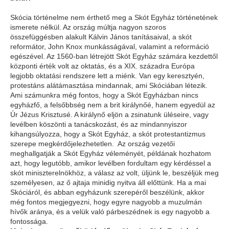
Skócia történelme nem érthető meg a Skót Egyház történetének
ismerete nélkül. Az ország múltja nagyon szoros
összefüggésben alakult Kálvin János tanításaival, a skót
reformátor, John Knox munkásságával, valamint a reformáció
egészével. Az 1560-ban létrejött Skót Egyház számára kezdettől
központi érték volt az oktatás, és a XIX. századra Európa
legjobb oktatási rendszere lett a miénk. Van egy keresztyén,
protestáns alátámasztása mindannak, ami Skóciában létezik.
Ami számunkra még fontos, hogy a Skót Egyházban nincs
egyházfő, a felsőbbség nem a brit királynőé, hanem egyedül az
Úr Jézus Krisztusé. A királynő eljön a zsinatunk üléseire, vagy
levélben köszönti a tanácskozást, és az mindannyiszor
kihangsúlyozza, hogy a Skót Egyház, a skót protestantizmus
szerepe megkérdőjelezhetetlen. Az ország vezetői
meghallgatják a Skót Egyház véleményét, példának hozhatom
azt, hogy legutóbb, amikor levélben fordultam egy kérdéssel a
skót miniszterelnökhöz, a válasz az volt, üljünk le, beszéljük meg
személyesen, az ő ajtaja minidig nyitva áll előttünk.
Ha a mai
Skóciáról, és abban egyházunk szerepéről beszélünk, akkor
még fontos megjegyezni, hogy egyre nagyobb a muzulmán
hívők aránya, és a velük való párbeszédnek is egy nagyobb a
fontossága.