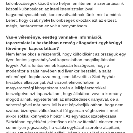
különbözőségek között első helyen említeném a szertartásaink
közötti különbséget: az itteni istentisztelet jóval
hagyományosabbnak, konzervatívabbnak tűnik, mint a miénk.
Lehet, hogy csak nyelvi különbségek okozták ezt az érzést,
mégis, határozottan ez volt a benyomásom.
Van-e véleménye, esetleg vannak-e információi,
tapasztalatai a hazánkban nemrég elfogadott egyházügyi
törvénnyel kapcsolatban?
Nem lenne okos a részemről, hogy külföldiként az országuk egy
ilyen fontos jogszabályával kapcsolatban megállapításokat
tegyek. Azt is fontos ennek kapcsán leszögezni, hogy a
moderátor a saját nevében tud ilyenkor beszélni, a saját
véleményét fogalmazza meg, nem közvetíti a Skót Egyház
hivatalos álláspontját. Azt viszont elmondhatom, a
magyarországi látogatásom során a lelkipásztorokkal
beszélgetve azt tapasztaltam, hogy általában véve a kormány
mögött állnak, egyetértenek az intézkedések irányával, de a
sebességével már nem. Mi is azt képviseljük otthon, hogy nem
szabad bizonyos változásokat túl gyorsan véghezvinni, mert
akkor sokkal könnyebb hibázni. Az egyházak szabályozása
Skóciában egyébként jelentősen eltér az ittenitől: nincsen erre
semmilyen jogszabály, ha valaki egyházat szeretne alapítani,