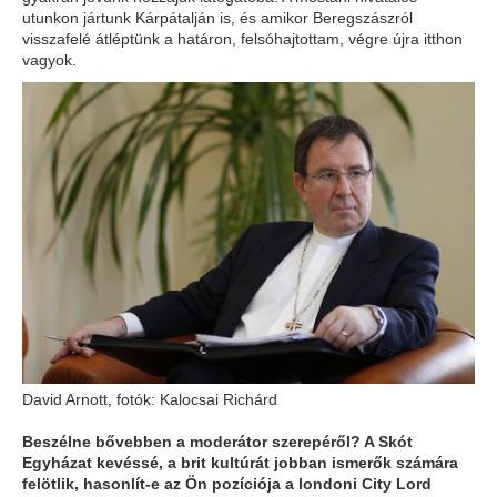
utunkon jártunk Kárpátalján is, és amikor Beregszászról
visszafelé átléptünk a határon, felsóhajtottam, végre újra itthon
vagyok.
David Arnott, fotók: Kalocsai Richárd
Beszélne bővebben a moderátor szerepéről? A Skót
Egyházat kevéssé, a brit kultúrát jobban ismerők számára
felötlik, hasonlít-e az Ön pozíciója a londoni City Lord