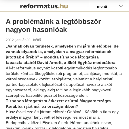
Pályázat
menü
A problémáink a legtöbbször
nagyon hasonlóak
2012. január 30., hétfő
„Vannak olyan területek, amelyeken mi járunk előbbre, de
vannak olyanok is, amelyeken a magyar reformátusok
jutottak előrébb” – mondta tíznapos látogatása
tapasztalatairól David Arnott, a Skót Egyház moderátora.
A két református egyház közötti együttműködés legfontosabb
területeiként az ökogyülekezeti programot, az ifjúsági munkát, a
városi szegények közötti szolgálatot, valamint a helyi szintű
partnerkapcsolatok fejlesztését és ápolását nevezte a skót
egyházvezető, aki egy évig tölti be a leginkább nagyköveti
szerephez hasonlító posztot közössége élén.
Tíznapos látogatásra érkezett ezúttal Magyarországra.
Korábban járt már az országunkban?
Húsz évvel ezelőtt jártam először Önöknél. Később a fiam egy
erdélyi magyar lányt vett el feleségül és most már a
Budapesthez közeli Etyeken élnek. Három unokánk is van,
gyakran jövünk hozzájuk látogatóba. A mostani hivatalos