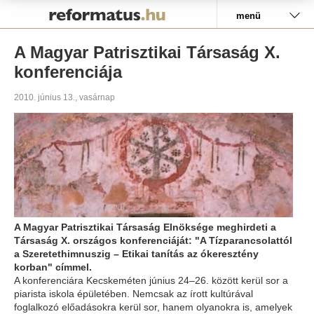
Pályázat
menü
A Magyar Patrisztikai Társaság X.
konferenciája
2010. június 13., vasárnap
A Magyar Patrisztikai Társaság Elnöksége meghirdeti a
Társaság X. országos konferenciáját: "A Tízparancsolattól
a Szeretethimnuszig – Etikai tanítás az ókeresztény
korban" címmel.
A konferenciára Kecskeméten június 24–26. között kerül sor a
piarista iskola épületében. Nemcsak az írott kultúrával
foglalkozó előadásokra kerül sor, hanem olyanokra is, amelyek