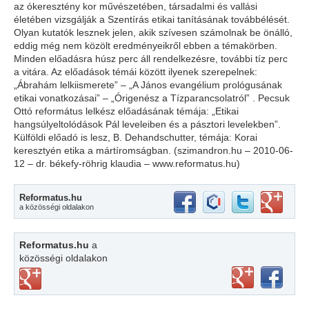
az ókeresztény kor művészetében, társadalmi és vallási
életében vizsgálják a Szentírás etikai tanításának továbbélését.
Olyan kutatók lesznek jelen, akik szívesen számolnak be önálló,
eddig még nem közölt eredményeikről ebben a témakörben.
Minden előadásra húsz perc áll rendelkezésre, további tíz perc
a vitára. Az előadások témái között ilyenek szerepelnek:
„Ábrahám lelkiismerete” – „A János evangélium prológusának
etikai vonatkozásai” – „Órigenész a Tízparancsolatról” . Pecsuk
Ottó református lelkész előadásának témája: „Etikai
hangsúlyeltolódások Pál leveleiben és a pásztori levelekben”.
Külföldi előadó is lesz, B. Dehandschutter, témája: Korai
keresztyén etika a mártíromságban. (szimandron.hu – 2010-06-
12 – dr. békefy-röhrig klaudia – www.reformatus.hu)
Reformatus.hu
a közösségi oldalakon
Reformatus.hu
a
közösségi oldalakon