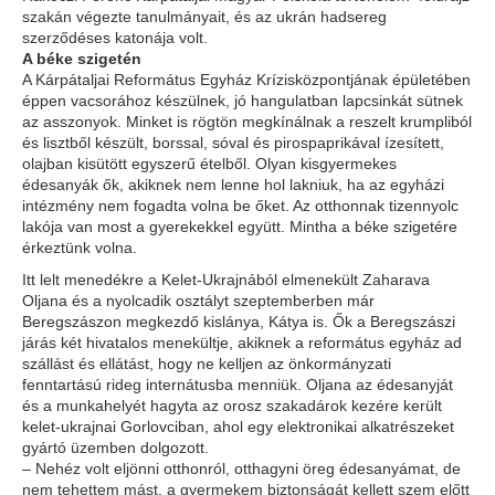
szakán végezte tanulmányait, és az ukrán hadsereg
szerződéses katonája volt.
A béke szigetén
A Kárpátaljai Református Egyház Krízisközpontjának épületében
éppen vacsorához készülnek, jó hangulatban lapcsinkát sütnek
az asszonyok. Minket is rögtön megkínálnak a reszelt krumpliból
és lisztből készült, borssal, sóval és pirospaprikával ízesített,
olajban kisütött egyszerű ételből. Olyan kisgyermekes
édesanyák ők, akiknek nem lenne hol lakniuk, ha az egyházi
intézmény nem fogadta volna be őket. Az otthonnak tizennyolc
lakója van most a gyerekekkel együtt. Mintha a béke szigetére
érkeztünk volna.
Itt lelt menedékre a Kelet-Ukrajnából elmenekült Zaharava
Oljana és a nyolcadik osztályt szeptemberben már
Beregszászon megkezdő kislánya, Kátya is. Ők a Beregszászi
járás két hivatalos menekültje, akiknek a református egyház ad
szállást és ellátást, hogy ne kelljen az önkormányzati
fenntartású rideg internátusba menniük. Oljana az édesanyját
és a munkahelyét hagyta az orosz szakadárok kezére került
kelet-ukrajnai Gorlovciban, ahol egy elektronikai alkatrészeket
gyártó üzemben dolgozott.
– Nehéz volt eljönni otthonról, otthagyni öreg édesanyámat, de
nem tehettem mást, a gyermekem biztonságát kellett szem előtt