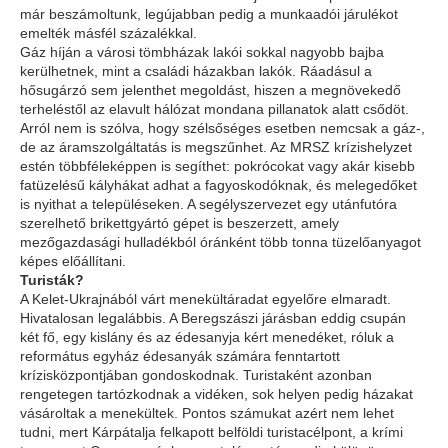
már beszámoltunk, legújabban pedig a munkaadói járulékot
emelték másfél százalékkal.
Gáz híján a városi tömbházak lakói sokkal nagyobb bajba
kerülhetnek, mint a családi házakban lakók. Ráadásul a
hősugárzó sem jelenthet megoldást, hiszen a megnövekedő
terheléstől az elavult hálózat mondana pillanatok alatt csődöt.
Arról nem is szólva, hogy szélsőséges esetben nemcsak a gáz-,
de az áramszolgáltatás is megszűnhet. Az MRSZ krízishelyzet
estén többféleképpen is segíthet: pokrócokat vagy akár kisebb
fatüzelésű kályhákat adhat a fagyoskodóknak, és melegedőket
is nyithat a településeken. A segélyszervezet egy utánfutóra
szerelhető brikettgyártó gépet is beszerzett, amely
mezőgazdasági hulladékból óránként több tonna tüzelőanyagot
képes előállítani.
Turisták?
A Kelet-Ukrajnából várt menekültáradat egyelőre elmaradt.
Hivatalosan legalábbis. A Beregszászi járásban eddig csupán
két fő, egy kislány és az édesanyja kért menedéket, róluk a
református egyház édesanyák számára fenntartott
krízisközpontjában gondoskodnak. Turistaként azonban
rengetegen tartózkodnak a vidéken, sok helyen pedig házakat
vásároltak a menekültek. Pontos számukat azért nem lehet
tudni, mert Kárpátalja felkapott belföldi turistacélpont, a krími