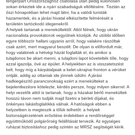
tengerpart Oroszországhoz csatolása után pedig különösen
sokan érkeztek ide a nyári szabadságuk eltöltésére. Tisztán az
őszi hónapokban lehet majd látni, ha a valódi turisták
hazamentek, és a járási hivatal elkészítette felmérését a
területén tartózkodó idegenekről.
A helyiek tartanak a menekültektől. Attól félnek, hogy ukrán
nacionalista provokátorok vegyülnek közéjük. Az utóbbi időben
egyre többször hallani ugyanis arról, hogy valakire rászóltak
csak azért, mert magyarul beszélt. De olyan is előfordult már,
hogy valakinek a hétvégi házát foglalták el, és amikor a
tulajdonos be akart menni, a tulajdoni lapot követelték tőle, hogy
azzal igazolja, övé az épület. A helyiekben az is visszatetszést
kelt, hogy míg a kárpátaljaiak a kelet-ukrajnai fronton a vérüket
ontják, addig az ottaniak ide jönnek üdülni. A járási
hadkiegészítő parancsnokság ezért a menekülteket a
bejelentkezésre kötelezte, kérdés persze, hogy milyen sikerrel. A
helyi vezetők attól is tartanak, hogy a házakat bérlő menekültek
hosszú távon nem tudják majd fizetni a bérleti díjakat, és
önkényes lakásfoglalókká válnak. A hatóságok ebben a
helyzetben is megteszik a tőlük telhetőt: a helyiek
biztonságérzetének erősítése érdekében a rendőrséggel
együttműködő polgárőrség felállítását tervezik. Az egységes
ruházat biztosításhoz pedig szintén az MRSZ segítségét kérik.