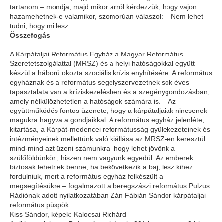
tartanom – mondja, majd mikor arról kérdezzük, hogy vajon
hazamehetnek-e valamikor, szomorúan válaszol: – Nem lehet
tudni, hogy mi lesz.
Összefogás
A Kárpátaljai Református Egyház a Magyar Református
Szeretetszolgálattal (MRSZ) és a helyi hatóságokkal együtt
készül a háború okozta szociális krízis enyhítésére. A református
egyháznak és a református segélyszervezetnek sok éves
tapasztalata van a kríziskezelésben és a szegénygondozásban,
amely nélkülözhetetlen a hatóságok számára is. – Az
együttműködés fontos üzenete, hogy a kárpátaljaiak nincsenek
magukra hagyva a gondjaikkal. A református egyház jelenléte,
kitartása, a Kárpát-medencei reformátusság gyülekezeteinek és
intézményeinek mellettünk való kiállása az MRSZ-en keresztül
mind-mind azt üzeni számunkra, hogy lehet jövőnk a
szülőföldünkön, hiszen nem vagyunk egyedül. Az emberek
biztosak lehetnek benne, ha bekövetkezik a baj, lesz kihez
fordulniuk, mert a református egyház felkészült a
megsegítésükre – fogalmazott a beregszászi református Pulzus
Rádiónak adott nyilatkozatában Zán Fábián Sándor kárpátaljai
református püspök.
Kiss Sándor, képek: Kalocsai Richárd