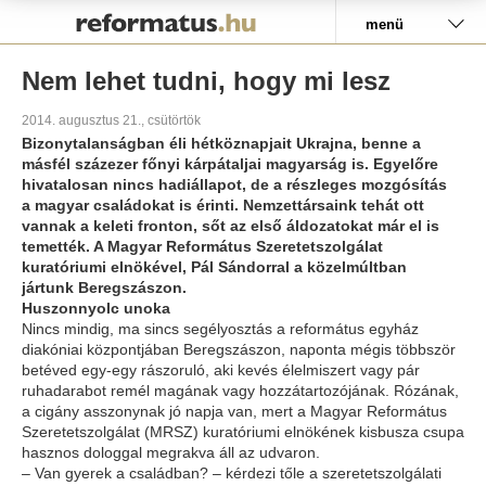
Pályázat
menü
Nem lehet tudni, hogy mi lesz
2014. augusztus 21., csütörtök
Bizonytalanságban éli hétköznapjait Ukrajna, benne a
másfél százezer főnyi kárpátaljai magyarság is. Egyelőre
hivatalosan nincs hadiállapot, de a részleges mozgósítás
a magyar családokat is érinti. Nemzettársaink tehát ott
vannak a keleti fronton, sőt az első áldozatokat már el is
temették. A Magyar Református Szeretetszolgálat
kuratóriumi elnökével, Pál Sándorral a közelmúltban
jártunk Beregszászon.
Huszonnyolc unoka
Nincs mindig, ma sincs segélyosztás a református egyház
diakóniai központjában Beregszászon, naponta mégis többször
betéved egy-egy rászoruló, aki kevés élelmiszert vagy pár
ruhadarabot re­mél magának vagy hozzátartozójának. Rózának,
a cigány asszonynak jó napja van, mert a Magyar Református
Szeretetszolgálat (MRSZ) kuratóriumi elnökének kisbusza csupa
hasznos dologgal megrakva áll az udvaron.
– Van gyerek a családban? – kérdezi tőle a szeretetszolgálati