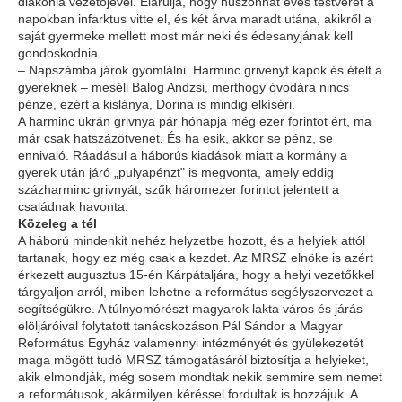
diakónia vezetőjével. Elárulja, hogy huszonhat éves testvérét a
napokban infarktus vitte el, és két árva maradt utána, akikről a
saját gyermeke mellett most már neki és édesanyjának kell
gondoskodnia.
– Napszámba járok gyomlálni. Harminc grivenyt kapok és ételt a
gyereknek – meséli Balog Andzsi, merthogy óvodára nincs
pénze, ezért a kislánya, Dorina is mindig elkíséri.
A harminc ukrán grivnya pár hónapja még ezer forintot ért, ma
már csak hatszázötvenet. És ha esik, akkor se pénz, se
ennivaló. Ráadásul a háborús kiadások miatt a kormány a
gyerek után járó „pulyapénzt" is megvonta, amely eddig
százharminc grivnyát, szűk háromezer forintot jelentett a
családnak havonta.
Közeleg a tél
A háború mindenkit nehéz helyzetbe hozott, és a helyiek attól
tartanak, hogy ez még csak a kezdet. Az MRSZ elnöke is azért
érkezett augusztus 15-én Kárpátaljára, hogy a helyi vezetőkkel
tárgyaljon arról, miben lehetne a református segélyszervezet a
segítségükre. A túlnyomórészt magyarok lakta város és járás
elöljáróival folytatott tanácskozáson Pál Sándor a Magyar
Református Egyház valamennyi intézményét és gyülekezetét
maga mögött tudó MRSZ támogatásáról biztosítja a helyieket,
akik elmondják, még sosem mondtak nekik semmire sem nemet
a reformátusok, akármilyen kéréssel fordultak is hozzájuk. A