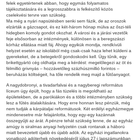
felek egyetértenek abban, hogy egymás folyamatos
tájékoztatására és a legrosszabbra is felkészítő közös
cselekvési tervre van szükség.
Ma még a nyári napsütésben senki sem fázik, de az oroszok
elzárták a gázcsapot, és ez két-három hónap múlva az őszi-téli
hidegben komoly gondot okozhat. A városi és a járási vezetők
feje elsősorban az intézmények, különösen is a beregszászi
kórház ellátása miatt fáj. Ahogy egyikük mondja, rendkívüli
helyzet esetén az iskolából még csak-csak haza lehet küldeni a
gyerekeket, de a betegekről gondoskodni kell. Úgy tűnik, egy
brikettgyártó cég oldhatja meg a kérdést: megelőlegezi az öt és
félmillió grivnyás – hozzávetőleg százhúszmillió forintos –
beruházás költségeit, ha tőle rendelik meg majd a fűtőanyagot.
A nagydobronyi, a tivadarfalvai és a nagyberegi református
líceum úgy épült, hogy a fás tüzelés is megoldható az
épületekben, de a parókiákon és a többi intézményben szükség
lesz a fűtés átalakítására. Hogy erre honnan lesz pénzük, még
nem tudják a kárpátaljai reformátusok. Két erdélyi egyházmegye
mindenesetre már felajánlotta, hogy egy-egy kazánnak
összegyűjti az árát. A pénzre tehát szükség lenne, de az egyház
amúgy is siralmas anyagi helyzetén csak rontanak a háború
miatt bevezetett újabb és újabb adók. Az egyházi ingatlanokra
vonatkozó adóterhek növekedéséről július 27-i lapszámunkban