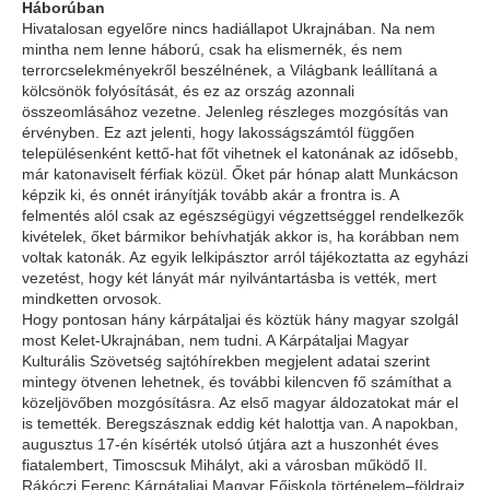
Háborúban
Hivatalosan egyelőre nincs hadiállapot Ukrajnában. Na nem
mintha nem lenne háború, csak ha elismernék, és nem
terrorcselekményekről beszélnének, a Világbank leállítaná a
kölcsönök folyósítását, és ez az ország azonnali
összeomlásához vezetne. Jelenleg részleges mozgósítás van
érvényben. Ez azt jelenti, hogy lakosságszámtól függően
településenként kettő-hat főt vihetnek el katonának az idősebb,
már katonaviselt férfiak közül. Őket pár hónap alatt Munkácson
képzik ki, és onnét irányítják tovább akár a frontra is. A
felmentés alól csak az egészségügyi végzettséggel rendelkezők
kivételek, őket bármikor behívhatják akkor is, ha korábban nem
voltak katonák. Az egyik lelkipásztor arról tájékoztatta az egyházi
vezetést, hogy két lányát már nyilvántartásba is vették, mert
mindketten orvosok.
Hogy pontosan hány kárpátaljai és köztük hány magyar szolgál
most Kelet-Ukrajnában, nem tudni. A Kárpátaljai Magyar
Kulturális Szövetség sajtóhírekben megjelent adatai szerint
mintegy ötvenen lehetnek, és további kilencven fő számíthat a
közeljövőben mozgósításra. Az első magyar áldozatokat már el
is temették. Beregszásznak eddig két halottja van. A napokban,
augusztus 17-én kísérték utolsó útjára azt a huszonhét éves
fiatalembert, Timoscsuk Mihályt, aki a városban működő II.
Rákóczi Ferenc Kárpátaljai Magyar Főiskola történelem–földrajz