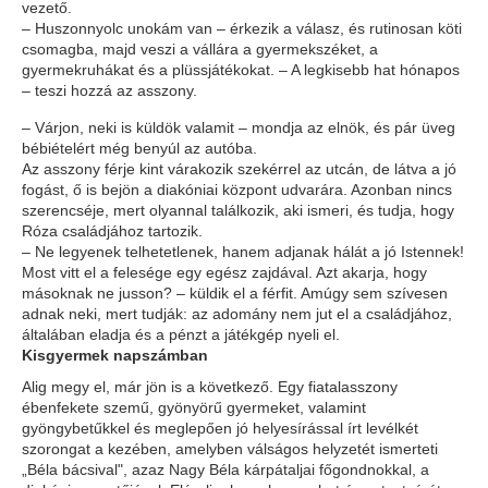
vezető.
– Huszonnyolc unokám van – érkezik a válasz, és rutinosan köti
csomagba, majd veszi a vállára a gyermekszéket, a
gyermekruhákat és a plüssjátékokat. – A legkisebb hat hónapos
– teszi hozzá az asszony.
– Várjon, neki is küldök valamit – mondja az elnök, és pár üveg
bébiételért még benyúl az autóba.
Az asszony férje kint várakozik szekérrel az utcán, de látva a jó
fogást, ő is bejön a diakóniai központ udvarára. Azonban nincs
szerencséje, mert olyannal találkozik, aki ismeri, és tudja, hogy
Róza családjához tartozik.
– Ne legyenek telhetetlenek, hanem adjanak hálát a jó Istennek!
Most vitt el a felesége egy egész zajdával. Azt akarja, hogy
másoknak ne jusson? – küldik el a férfit. Amúgy sem szívesen
adnak neki, mert tudják: az adomány nem jut el a családjához,
általában eladja és a pénzt a játékgép nyeli el.
Kisgyermek napszámban
Alig megy el, már jön is a következő. Egy fiatalasszony
ébenfekete szemű, gyönyörű gyermeket, valamint
gyöngybetűkkel és meglepően jó helyesírással írt levélkét
szorongat a kezében, amelyben válságos helyzetét ismerteti
„Béla bácsival", azaz Nagy Béla kárpátaljai főgondnokkal, a