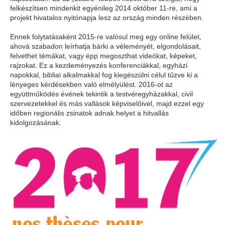
felkészítsen mindenkit egyénileg 2014 október 11-re, ami a
projekt hivatalos nyitónapja lesz az ország minden részében.
Ennek folytatásaként 2015-re valósul meg egy online felület,
ahová szabadon leírhatja bárki a véleményét, elgondolásait,
felvethet témákat, vagy épp megoszthat videókat, képeket,
rajzokat. Ez a kezdeményezés konferenciákkal, egyházi
napokkal, bibliai alkalmakkal fog kiegészülni célul tűzve ki a
lényeges kérdésekben való elmélyülést. 2016-ot az
együttműködés évének tekintik a testvéregyházakkal, civil
szervezetekkel és más vallások képviselőivel, majd ezzel egy
időben regionális zsinatok adnak helyet a hitvallás
kidolgozásának.