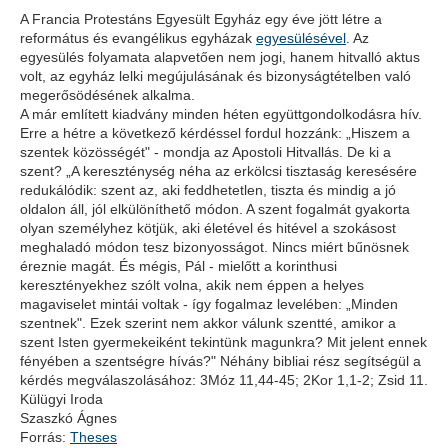
A Francia Protestáns Egyesült Egyház egy éve jött létre a
református és evangélikus egyházak
egyesülésével
. Az
egyesülés folyamata alapvetően nem jogi, hanem hitvalló aktus
volt, az egyház lelki megújulásának és bizonyságtételben való
megerősödésének alkalma.
A már említett kiadvány minden héten együttgondolkodásra hív.
Erre a hétre a következő kérdéssel fordul hozzánk: „Hiszem a
szentek közösségét" - mondja az Apostoli Hitvallás. De ki a
szent? „A kereszténység néha az erkölcsi tisztaság keresésére
redukálódik: szent az, aki feddhetetlen, tiszta és mindig a jó
oldalon áll, jól elkülöníthető módon. A szent fogalmát gyakorta
olyan személyhez kötjük, aki életével és hitével a szokásost
meghaladó módon tesz bizonyosságot. Nincs miért bűnösnek
éreznie magát. És mégis, Pál - mielőtt a korinthusi
keresztényekhez szólt volna, akik nem éppen a helyes
magaviselet mintái voltak - így fogalmaz levelében: „Minden
szentnek". Ezek szerint nem akkor válunk szentté, amikor a
szent Isten gyermekeiként tekintünk magunkra? Mit jelent ennek
fényében a szentségre hívás?" Néhány bibliai rész segítségül a
kérdés megválaszolásához: 3Móz 11,44-45; 2Kor 1,1-2; Zsid 11.
Külügyi Iroda
Szaszkó Ágnes
Forrás:
Theses