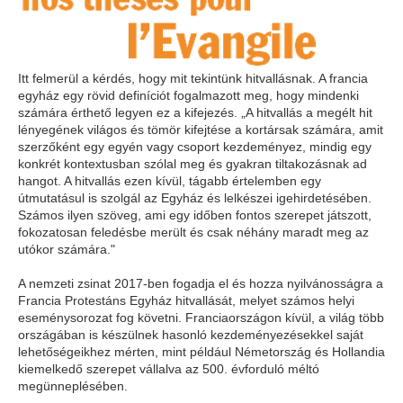
Itt felmerül a kérdés, hogy mit tekintünk hitvallásnak. A francia
egyház egy rövid definíciót fogalmazott meg, hogy mindenki
számára érthető legyen ez a kifejezés. „A hitvallás a megélt hit
lényegének világos és tömör kifejtése a kortársak számára, amit
szerzőként egy egyén vagy csoport kezdeményez, mindig egy
konkrét kontextusban szólal meg és gyakran tiltakozásnak ad
hangot. A hitvallás ezen kívül, tágabb értelemben egy
útmutatásul is szolgál az Egyház és lelkészei igehirdetésében.
Számos ilyen szöveg, ami egy időben fontos szerepet játszott,
fokozatosan feledésbe merült és csak néhány maradt meg az
utókor számára."
A nemzeti zsinat 2017-ben fogadja el és hozza nyilvánosságra a
Francia Protestáns Egyház hitvallását, melyet számos helyi
eseménysorozat fog követni. Franciaországon kívül, a világ több
országában is készülnek hasonló kezdeményezésekkel saját
lehetőségeikhez mérten, mint például Németország és Hollandia
kiemelkedő szerepet vállalva az 500. évforduló méltó
megünneplésében.