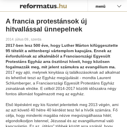
Pályázat
menü
A francia protestánsok új
hitvallással ünnepelnek
2014. július 09., szerda
2017-ben lesz 500 éve, hogy Luther Márton kifüggesztette
95 tételét a wittenbergi vártemplom kapujára. Ennek az
évfordulónak az alkalmából a Franciaországi Egyesült
Protestáns Egyház arra ösztönzi híveit, hogy közösen
fogalmazzák meg, mit jelent számukra az evangélium ma.
2017 egy ajtó, melynek kinyitása új találkozásoknak ad alkalmat
és lehetővé teszi az Egyház megújulását - mondta Laurent
Schlumberger, a Franciaországi Egyesült Protestáns Egyház
zsinatának elnöke. E célból 2014-2017 közötti időszakra négy
fontos állomást fogalmazott meg az egyház.
Első lépésként egy kis füzetet jelentettek meg 2013 végén, ami
az azt követő 40 hétre 40 kérdést tesz fel a hívők számára. Fő
célja, hogy mindenki magába nézve megvizsgálhassa hitét;
elgondolkodjon Istennel, Jézussal és az evangéliummal való
kapcsolatán. Ez az „útitárs" többek között arra szolgál, hogy