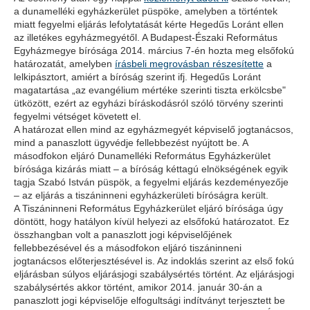
a dunamelléki egyházkerület püspöke, amelyben a történtek
miatt fegyelmi eljárás lefolytatását kérte Hegedűs Loránt ellen
az illetékes egyházmegyétől. A Budapest-Északi Református
Egyházmegye bírósága 2014. március 7-én hozta meg elsőfokú
határozatát, amelyben
írásbeli megrovásban részesítette
a
lelkipásztort, amiért a bíróság szerint ifj. Hegedűs Loránt
magatartása „az evangélium mértéke szerinti tiszta erkölcsbe"
ütközött, ezért az egyházi bíráskodásról szóló törvény szerinti
fegyelmi vétséget követett el.
A határozat ellen mind az egyházmegyét képviselő jogtanácsos,
mind a panaszlott ügyvédje fellebbezést nyújtott be. A
másodfokon eljáró Dunamelléki Református Egyházkerület
bírósága kizárás miatt – a bíróság kéttagú elnökségének egyik
tagja Szabó István püspök, a fegyelmi eljárás kezdeményezője
– az eljárás a tiszáninneni egyházkerületi bíróságra került.
A Tiszáninneni Református Egyházkerület eljáró bírósága úgy
döntött, hogy hatályon kívül helyezi az elsőfokú határozatot. Ez
összhangban volt a panaszlott jogi képviselőjének
fellebbezésével és a másodfokon eljáró tiszáninneni
jogtanácsos előterjesztésével is. Az indoklás szerint az első fokú
eljárásban súlyos eljárásjogi szabálysértés történt. Az eljárásjogi
szabálysértés akkor történt, amikor 2014. január 30-án a
panaszlott jogi képviselője elfogultsági indítványt terjesztett be