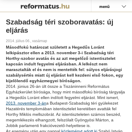
Pályázat
menü
Szabadság téri szoboravatás: új
eljárás
2014. július 06., vasárnap
Másodfokú határozat született a Hegedűs Loránt
lelkipásztor ellen a 2013. november 3-i Szabadság téri
Horthy-szobor avatás és az azt megelőző istentisztelet
kapcsán indult fegyelmi eljárásban. A lelkészt nem
marasztalták el és nem is mentették fel: súlyos eljárásjogi
szabálysértés miatt új eljárást kell kezdeni első fokon, egy
kijelölendő egyházmegyei bíróságon.
2014. június 26-án ült össze a Tiszáninneni Református
Egyházkerület bírósága, hogy mint másodfokú bíróság tárgyalja
a Hegedűs Loránt ellen indított fegyelmi eljárást. Mint ismert,
2013. november 3-án
a Budapest-Szabadság téri gyülekezet
Hazatérés templomában istentisztelet keretében avatták fel
Horthy Miklós mellszobrát. Az istentiszteleten számos beszéd,
megemlékezés elhangzott, felszólalt Gyöngyösi Márton, a
Jobbik parlamenti frakcióvezető-helyettese is.
Az esemény után egy nappal
közleményt adott ki
Szabó István,