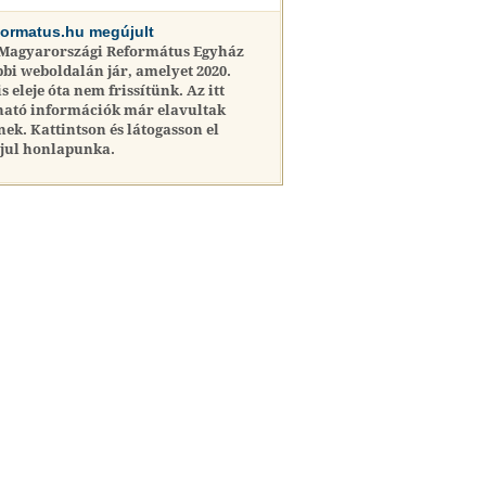
formatus.hu megújult
 Magyarországi Református Egyház
bi weboldalán jár, amelyet 2020.
is eleje óta nem frissítünk. Az itt
ható információk már elavultak
nek. Kattintson és látogasson el
jul honlapunka.