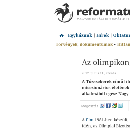
Egyházunk
Hírek
Oktatu
Törvények, dokumentumok
•
Hitta
Az olimpikon
2012. július 11., szerda
A Tűzszekerek című fil
misszionárius életének 
alkalmából egész Nagy-
Megosztás
A
film
1981-ben készült, 
Idén, az Olimpiai Bizotts