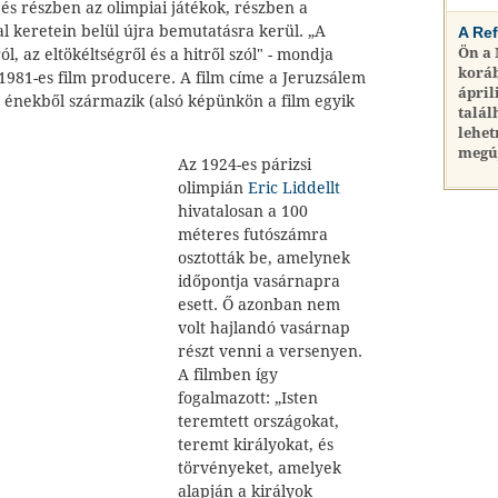
, és részben az olimpiai játékok, részben a
l keretein belül újra bemutatásra kerül. „A
A Re
Ön a
, az eltökéltségről és a hitről szól" - mondja
koráb
1981-es film producere. A film címe a Jeruzsálem
ápril
ő énekből származik (alsó képünkön a film egyik
talál
lehet
megú
Az 1924-es párizsi
olimpián
Eric Liddellt
hivatalosan a 100
méteres futószámra
osztották be, amelynek
időpontja vasárnapra
esett. Ő azonban nem
volt hajlandó vasárnap
részt venni a versenyen.
A filmben így
fogalmazott: „Isten
teremtett országokat,
teremt királyokat, és
törvényeket, amelyek
alapján a királyok