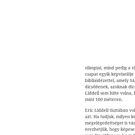
olimpiai, mind pedig a 
csapat egyik képviselője
bibliaidézettel, amely 
dicsőítenek, azoknak dics
Liddell sem hitte volna,
mint 100 méteren.
Eric Liddell tisztában vo
azt. Ha tudjuk, milyen k
megelégedettséget is vár
érezhetjük, hogy képese