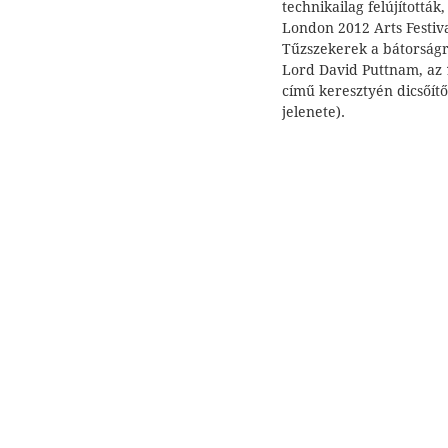
technikailag felújították
London 2012 Arts Festiva
Tűzszekerek a bátorságról
Lord David Puttnam, az 
című keresztyén dicsőít
jelenete).