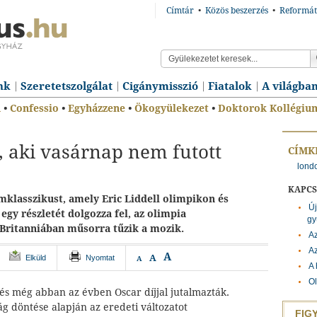
Címtár
•
Közös beszerzés
•
Reformát
nk
Szeretetszolgálat
Cigánymisszió
Fiatalok
A világba
n
•
Confessio
•
Egyházzene
•
Ökogyülekezet
•
Doktorok Kollégiu
, aki vasárnap nem futott
CÍMK
londo
KAPC
mklasszikust, amely Eric Liddell olimpikon és
Új
egy részletét dolgozza fel, az olimpia
gy
Britanniában műsorra tűzik a mozik.
Az
Az
A
A
Elküld
Nyomtat
A
A 
Ol
és még abban az évben Oscar díjjal jutalmazták.
ág döntése alapján az eredeti változatot
FIG