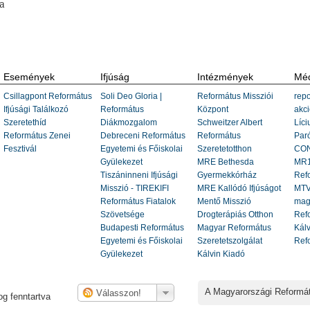
a
Események
Ifjúság
Intézmények
Méd
Csillagpont Református
Soli Deo Gloria |
Református Missziói
repo
Ifjúsági Találkozó
Református
Központ
akci
Szeretethíd
Diákmozgalom
Schweitzer Albert
Líci
Református Zenei
Debreceni Református
Református
Paró
Fesztivál
Egyetemi és Főiskolai
Szeretetotthon
CON
Gyülekezet
MRE Bethesda
MR1
Tiszáninneni Ifjúsági
Gyermekkórház
Ref
Misszió - TIREKIFI
MRE Kallódó Ifjúságot
MTV
Református Fiatalok
Mentő Misszió
mag
Szövetsége
Drogterápiás Otthon
Refo
Budapesti Református
Magyar Református
Kálv
Egyetemi és Főiskolai
Szeretetszolgálat
Ref
Gyülekezet
Kálvin Kiadó
A Magyarországi Reformá
g fenntartva