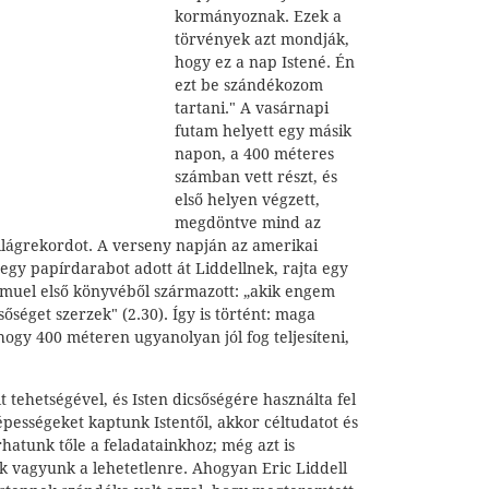
kormányoznak. Ezek a
törvények azt mondják,
hogy ez a nap Istené. Én
ezt be szándékozom
tartani." A vasárnapi
futam helyett egy másik
napon, a 400 méteres
számban vett részt, és
első helyen végzett,
megdöntve mind az
világrekordot. A verseny napján az amerikai
 egy papírdarabot adott át Liddellnek, rajta egy
Sámuel első könyvéből származott: „akik engem
őséget szerzek" (2.30). Így is történt: maga
 hogy 400 méteren ugyanolyan jól fog teljesíteni,
lt tehetségével, és Isten dicsőségére használta fel
épességeket kaptunk Istentől, akkor céltudatot és
hatunk tőle a feladatainkhoz; még azt is
k vagyunk a lehetetlenre. Ahogyan Eric Liddell