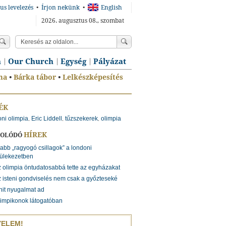
us levelezés
•
Írjon nekünk
•
English
2026. augusztus 08., szombat
n
Our Church
Egység
Pályázat
ma
•
Bárka tábor
•
Lelkészképesítés
ÉK
ni olimpia
Eric Liddell
tűzszekerek
olimpia
,
,
,
HÍREK
SOLÓDÓ
abb „ragyogó csillagok” a londoni
ülekezetben
 olimpia öntudatosabbá tette az egyházakat
 isteni gondviselés nem csak a győzteseké
hit nyugalmat ad
impikonok látogatóban
YELEM!