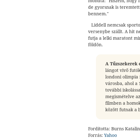
mondta: "Hiszem, hogy I
de gyorsnak is teremtett
bennem."
Liddell nemcsak sporto
versenybe szállt. A hit 
futja a lelki maratont m
földön.
A Tűzszekerek c
lángot vivő futó
londoni olimpia 
városba, ahol a
további iskoláss
megismételve az 
filmben a homok
között futnak a 
Fordította: Burns Katalin
Forrás:
Yahoo