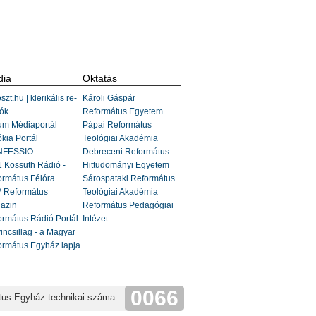
ia
Oktatás
szt.hu | klerikális re-
Károli Gáspár
ók
Református Egyetem
um Médiaportál
Pápai Református
kia Portál
Teológiai Akadémia
FESSIO
Debreceni Református
 Kossuth Rádió -
Hittudományi Egyetem
ormátus Félóra
Sárospataki Református
 Református
Teológiai Akadémia
azin
Református Pedagógiai
rmátus Rádió Portál
Intézet
incsillag - a Magyar
ormátus Egyház lapja
0066
tus Egyház technikai száma: