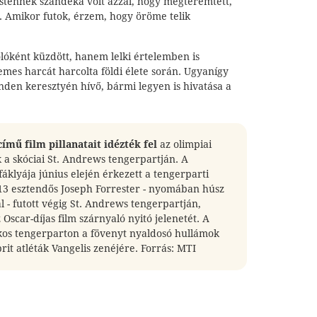
stennek szándéka volt azzal, hogy megteremtett,
. Amikor futok, érzem, hogy öröme telik
lóként küzdött, hanem lelki értelemben is
nemes harcát harcolta földi élete során. Ugyanígy
inden keresztyén hívő, bármi legyen is hivatása a
ímű film pillanatait idézték fel
az olimpiai
k a skóciai St. Andrews tengerpartján. A
fáklyája június elején érkezett a tengerparti
 13 esztendős Joseph Forrester - nyomában húsz
al - futott végig St. Andrews tengerpartján,
Oscar-díjas film szárnyaló nyitó jelenetét. A
os tengerparton a fövenyt nyaldosó hullámok
brit atléták Vangelis zenéjére. Forrás: MTI