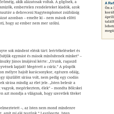
 öröméig, akik alázatosak voltak. A gőgösek, a
A Re
mmizők, embertelen rendeleteket kiadók, azok
Ön a
Gusztáv a debreceni Nagytemplomot zsúfolásig
koráb
ápril
ázat azonban – emelte ki – nem mások előtti
talál
nti, hogy az ember nem mer szólni.
lehet
megú
yve sok mindent elénk tárt: leértékeléseket és
inősítjük egymást és mások minősítenek minket” –
linszky János imájával kérte: „Urunk, ragaszd
yvének lapjait! Megérett a csiriz.” A püspök
yon mélyre hajolt karácsonykor, egészen odáig,
gy újszülött sírása volt, nem pedig egy csodás
ek sírása mindig az élet jele. „Isten belesír a
tt vagyok, megérkeztem, élek” – mondta Bölcskei
en azt mondja a világnak, hogy szeretlek titeket
gyelmeztetett –, az Isten nem mond mindenre
t, amit mi elé teszünk.” Leszögezte, Isten