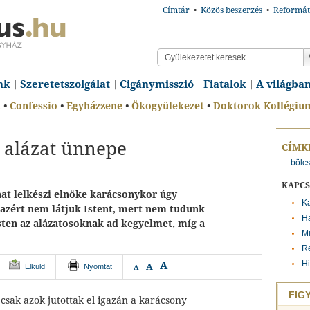
Címtár
•
Közös beszerzés
•
Reformát
nk
Szeretetszolgálat
Cigánymisszió
Fiatalok
A világba
n
•
Confessio
•
Egyházzene
•
Ökogyülekezet
•
Doktorok Kollégiu
 alázat ünnepe
CÍMK
bölc
KAPC
nat lelkészi elnöke karácsonykor úgy
K
 azért nem látjuk Istent, mert nem tudunk
Há
Isten az alázatosoknak ad kegyelmet, míg a
Mi
Re
Hi
A
A
Elküld
Nyomtat
A
FIG
 csak azok jutottak el igazán a karácsony