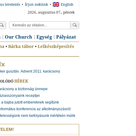
us levelezés
•
Írjon nekünk
•
English
2026. augusztus 07., péntek
n
Our Church
Egység
Pályázat
ma
•
Bárka tábor
•
Lelkészképesítés
ÉK
skei gusztáv
Advent 2011
karácsony
,
,
HÍREK
SOLÓDÓ
arácsony a biztonság ünnepe
ziasszonyaink receptjei
 a bajba jutott embereknek segítünk
formátus konferencia az alkotmányozásról
telességünk nem befolyásunk mértékén múlik
YELEM!