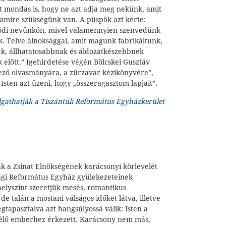
t mondás is, hogy ne azt adja meg nekünk, amit
 amire szükségünk van. A püspök azt kérte:
ódi nevünkön, mivel valamennyien szenvedünk
k. Telve álnoksággal, amit magunk fabrikáltunk,
k, állhatatosabbnak és áldozatkészebbnek
 előtt.” Igehirdetése végén Bölcskei Gusztáv
elező olvasmányára, a zűrzavar kézikönyvére”,
sten azt üzeni, hogy „összeragasztom lapjait”.
lgathatják a Tiszántúli Református Egyházkerület
k a Zsinat Elnökségének karácsonyi körlevelét
ági Református Egyház gyülekezeteinek
helyszínt szeretjük mesés, romantikus
de talán a mostani válságos időket látva, illetve
tapasztalva azt hangsúlyossá válik: Isten a
 élő emberhez érkezett. Karácsony nem más,