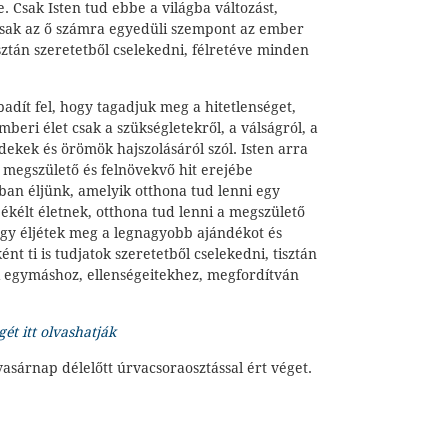
. Csak Isten tud ebbe a világba változást,
csak az ő számra egyedüli szempont az ember
isztán szeretetből cselekedni, félretéve minden
badít fel, hogy tagadjuk meg a hitetlenséget,
beri élet csak a szükségletekről, a válságról, a
rdekek és örömök hajszolásáról szól. Isten arra
a megszülető és felnövekvő hit erejébe
ban éljünk, amelyik otthona tud lenni egy
ékélt életnek, otthona tud lenni a megszülető
ogy éljétek meg a legnagyobb ajándékot és
nt ti is tudjatok szeretetből cselekedni, tisztán
 egymáshoz, ellenségeitekhez, megfordítván
gét itt olvashatják
vasárnap délelőtt úrvacsoraosztással ért véget.