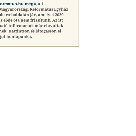
formatus.hu megújult
 Magyarországi Református Egyház
bi weboldalán jár, amelyet 2020.
is eleje óta nem frissítünk. Az itt
ható információk már elavultak
nek. Kattintson és látogasson el
jul honlapunka.