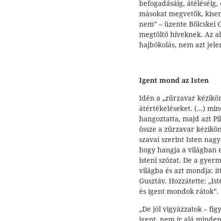
befogadásáig, átéléséig,
másokat megvetők, kise
nem” – üzente Bölcskei 
megtöltő híveknek. Az al
hajbókolás, nem azt jele
Igent mond az Isten
Idén a „zűrzavar kézikön
átértékeléseket. (...) m
hangoztatta, majd azt Pi
össze a zűrzavar kézikön
szavai szerint Isten nag
hogy hangja a világban e
isteni szózat. De a gyerm
világba és azt mondja: i
Gusztáv. Hozzátette: „Ist
és igent mondok rátok”.
„De jól vigyázzatok – fi
igent, nem ír alá minden