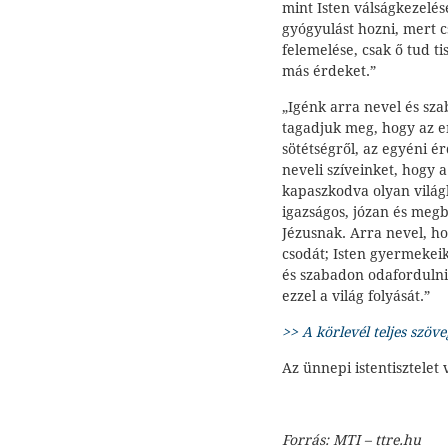
mint Isten válságkezelése
gyógyulást hozni, mert 
felemelése, csak ő tud t
más érdeket.”
„Igénk arra nevel és sza
tagadjuk meg, hogy az em
sötétségről, az egyéni é
neveli szíveinket, hogy 
kapaszkodva olyan világ
igazságos, józan és megb
Jézusnak. Arra nevel, h
csodát; Isten gyermekeiké
és szabadon odafordulni
ezzel a világ folyását.”
>> A körlevél teljes szöve
Az ünnepi istentisztelet 
Forrás: MTI – ttre.hu