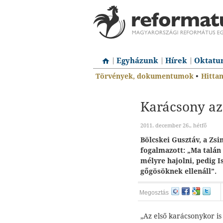
Egyházunk
Hírek
Oktatu
Törvények, dokumentumok
•
Hitta
Karácsony az
2011. december 26., hétfő
Bölcskei Gusztáv, a Zsi
fogalmazott: „Ma talán
mélyre hajolni, pedig 
gőgösöknek ellenáll”.
Megosztás
„Az első karácsonykor is