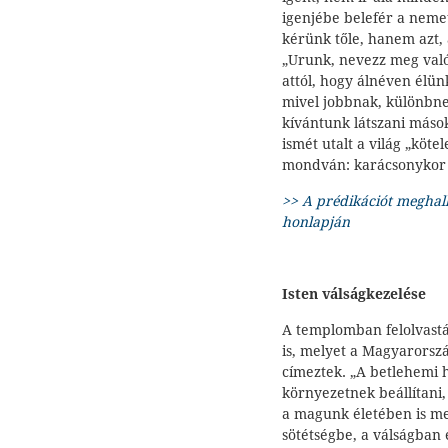
igenjébe belefér a neme
kérünk tőle, hanem azt,
„Urunk, nevezz meg val
attól, hogy álnéven élün
mivel jobbnak, különbne
kívántunk látszani mások
ismét utalt a világ „köt
mondván: karácsonykor I
>> A prédikációt meghal
honlapján
Isten válságkezelése
A templomban felolvastá
is, melyet a Magyarorsz
címeztek. „A betlehemi 
környezetnek beállítani, 
a magunk életében is meg
sötétségbe, a válságban