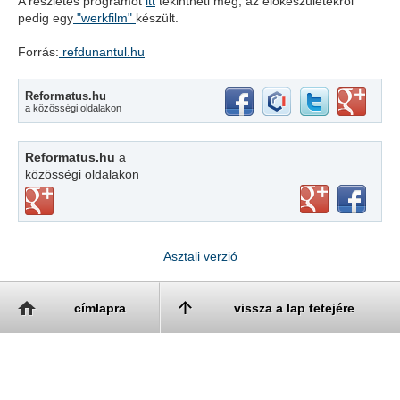
A részletes programot
itt
tekintheti meg, az előkészületekről
pedig egy
"werkfilm"
készült.
Forrás:
refdunantul.hu
Reformatus.hu
a közösségi oldalakon
Reformatus.hu
a
közösségi oldalakon
Asztali verzió
címlapra
vissza a lap tetejére