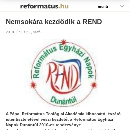
Pályázat
menü
Nemsokára kezdődik a REND
2010. június 21., hétfő
A Pápai Református Teológiai Akadémia kibocsátó, évzáró
istentiszteletével veszi kezdetét a Református Egyházi
Napok Dunántúl 2010-es rendezvénye.