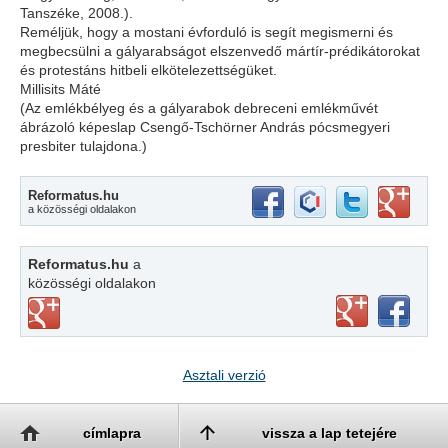
Tanszéke, 2008.).
Reméljük, hogy a mostani évforduló is segít megismerni és
megbecsülni a gályarabságot elszenvedő mártír-prédikátorokat
és protestáns hitbeli elkötelezettségüket.
Millisits Máté
(Az emlékbélyeg és a gályarabok debreceni emlékművét
ábrázoló képeslap Csengő-Tschörner András pócsmegyeri
presbiter tulajdona.)
Reformatus.hu
a közösségi oldalakon
Reformatus.hu
a
közösségi oldalakon
Asztali verzió
címlapra
vissza a lap tetejére