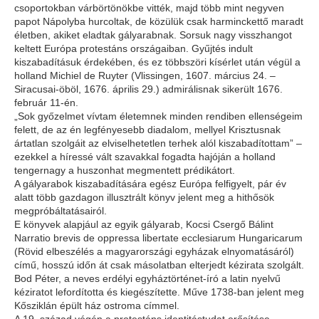
csoportokban várbörtönökbe vitték, majd több mint negyven
papot Nápolyba hurcoltak, de közülük csak harminckettő maradt
életben, akiket eladtak gályarabnak. Sorsuk nagy visszhangot
keltett Európa protestáns országaiban. Gyűjtés indult
kiszabadításuk érdekében, és ez többszöri kísérlet után végül a
holland Michiel de Ruyter (Vlissingen, 1607. március 24. –
Siracusai-öböl, 1676. április 29.) admirálisnak sikerült 1676.
február 11-én.
„Sok győzelmet vívtam életemnek minden rendiben ellenségeim
felett, de az én legfényesebb diadalom, mellyel Krisztusnak
ártatlan szolgáit az elviselhetetlen terhek alól kiszabadítottam” –
ezekkel a híressé vált szavakkal fogadta hajóján a holland
tengernagy a huszonhat megmentett prédikátort.
A gályarabok kiszabadítására egész Európa felfigyelt, pár év
alatt több gazdagon illusztrált könyv jelent meg a hithősök
megpróbáltatásairól.
E könyvek alapjául az egyik gályarab, Kocsi Csergő Bálint
Narratio brevis de oppressa libertate ecclesiarum Hungaricarum
(Rövid elbeszélés a magyarországi egyházak elnyomatásáról)
című, hosszú időn át csak másolatban elterjedt kézirata szolgált.
Bod Péter, a neves erdélyi egyháztörténet-író a latin nyelvű
kéziratot lefordította és kiegészítette. Műve 1738-ban jelent meg
Kősziklán épült ház ostroma címmel.