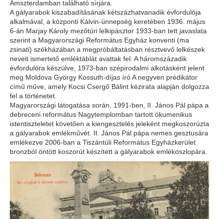
Amszterdamban található sírjára.
A gályarabok kiszabadításának kétszázhatvanadik évfordulója
alkalmával, a központi Kálvin-ünnepség keretében 1936. május
6-án Marjay Károly mezőtúri lelkipásztor 1933-ban tett javaslata
szerint a Magyarországi Református Egyház konventi (ma
zsinati) székházában a megpróbáltatásban résztvevő lelkészek
neveit ismertető emléktáblát avattak fel. A háromszázadik
évfordulóra készülve, 1973-ban szépirodalmi alkotásként jelent
meg Moldova György Kossuth-díjas író A negyven prédikátor
című műve, amely Kocsi Csergő Bálint kézirata alapján dolgozza
fel a történetet.
Magyarországi látogatása során, 1991-ben, II. János Pál pápa a
debreceni református Nagytemplomban tartott ökumenikus
istentiszteletet követően a kiengesztelés jeleként megkoszorúzta
a gályarabok emlékművét. II. János Pál pápa nemes gesztusára
emlékezve 2006-ban a Tiszántúli Református Egyházkerület
bronzból öntött koszorút készített a gályarabok emlékoszlopára.