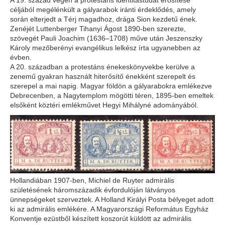
A 19. század végén a protestáns identitástudat erősítése
céljából megélénkült a gályarabok iránti érdeklődés, amely
során elterjedt a Térj magadhoz, drága Sion kezdetű ének.
Zenéjét Luttenberger Tihanyi Ágost 1890-ben szerezte,
szövegét Pauli Joachim (1636–1708) műve után Jeszenszky
Károly mezőberényi evangélikus lelkész írta ugyanebben az
évben.
A 20. században a protestáns énekeskönyvekbe kerülve a
zenemű gyakran használt hiterősítő énekként szerepelt és
szerepel a mai napig. Magyar földön a gályarabokra emlékezve
Debrecenben, a Nagytemplom mögötti téren, 1895-ben emeltek
elsőként köztéri emlékművet Hegyi Mihályné adományából.
Hollandiában 1907-ben, Michiel de Ruyter admirális
születésének háromszázadik évfordulóján látványos
ünnepségeket szerveztek. A Holland Királyi Posta bélyeget adott
ki az admirális emlékére. A Magyarországi Református Egyház
Konventje ezüstből készített koszorút küldött az admirális