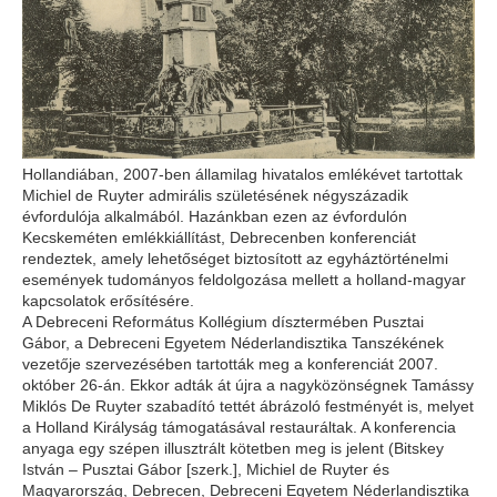
Hollandiában, 2007-ben államilag hivatalos emlékévet tartottak
Michiel de Ruyter admirális születésének négyszázadik
évfordulója alkalmából. Hazánkban ezen az évfordulón
Kecskeméten emlékkiállítást, Debrecenben konferenciát
rendeztek, amely lehetőséget biztosított az egyháztörténelmi
események tudományos feldolgozása mellett a holland-magyar
kapcsolatok erősítésére.
A Debreceni Református Kollégium dísztermében Pusztai
Gábor, a Debreceni Egyetem Néderlandisztika Tanszékének
vezetője szervezésében tartották meg a konferenciát 2007.
október 26-án. Ekkor adták át újra a nagyközönségnek Tamássy
Miklós De Ruyter szabadító tettét ábrázoló festményét is, melyet
a Holland Királyság támogatásával restauráltak. A konferencia
anyaga egy szépen illusztrált kötetben meg is jelent (Bitskey
István – Pusztai Gábor [szerk.], Michiel de Ruyter és
Magyarország, Debrecen, Debreceni Egyetem Néderlandisztika