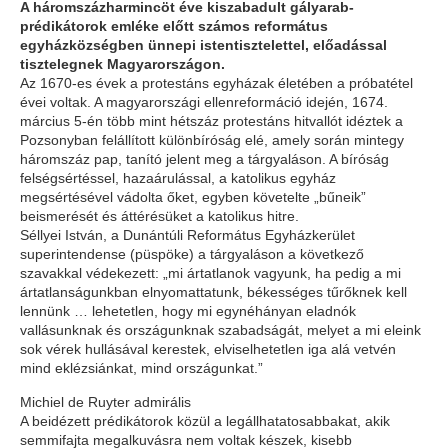
A háromszázharmincöt éve kiszabadult gályarab-
prédikátorok emléke előtt számos református
egyházközségben ünnepi istentisztelettel, előadással
tisztelegnek Magyarországon.
Az 1670-es évek a protestáns egyházak életében a próbatétel
évei voltak. A magyarországi ellenreformáció idején, 1674.
március 5-én több mint hétszáz protestáns hitvallót idéztek a
Pozsonyban felállított különbíróság elé, amely során mintegy
háromszáz pap, tanító jelent meg a tárgyaláson. A bíróság
felségsértéssel, hazaárulással, a katolikus egyház
megsértésével vádolta őket, egyben követelte „bűneik”
beismerését és áttérésüket a katolikus hitre.
Séllyei István, a Dunántúli Református Egyházkerület
superintendense (püspöke) a tárgyaláson a következő
szavakkal védekezett: „mi ártatlanok vagyunk, ha pedig a mi
ártatlanságunkban elnyomattatunk, békességes tűrőknek kell
lennünk … lehetetlen, hogy mi egynéhányan eladnók
vallásunknak és országunknak szabadságát, melyet a mi eleink
sok vérek hullásával kerestek, elviselhetetlen iga alá vetvén
mind eklézsiánkat, mind országunkat.”
Michiel de Ruyter admirális
A beidézett prédikátorok közül a legállhatatosabbakat, akik
semmifajta megalkuvásra nem voltak készek, kisebb