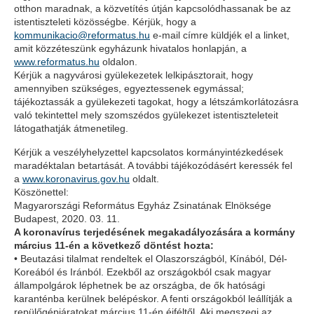
otthon maradnak, a közvetítés útján kapcsolódhassanak be az
istentiszteleti közösségbe. Kérjük, hogy a
kommunikacio@reformatus.hu
e-mail címre küldjék el a linket,
amit közzéteszünk egyházunk hivatalos honlapján, a
www.reformatus.hu
oldalon.
Kérjük a nagyvárosi gyülekezetek lelkipásztorait, hogy
amennyiben szükséges, egyeztessenek egymással;
tájékoztassák a gyülekezeti tagokat, hogy a létszámkorlátozásra
való tekintettel mely szomszédos gyülekezet istentiszteleteit
látogathatják átmenetileg.
Kérjük a veszélyhelyzettel kapcsolatos kormányintézkedések
maradéktalan betartását. A további tájékozódásért keressék fel
a
www.koronavirus.gov.hu
oldalt.
Köszönettel:
Magyarországi Református Egyház Zsinatának Elnöksége
Budapest, 2020. 03. 11.
A koronavírus terjedésének megakadályozására a kormány
március 11-én a következő döntést hozta:
• Beutazási tilalmat rendeltek el Olaszországból, Kínából, Dél-
Koreából és Iránból. Ezekből az országokból csak magyar
állampolgárok léphetnek be az országba, de ők hatósági
karanténba kerülnek belépéskor. A fenti országokból leállítják a
repülőgépjáratokat március 11-én éjféltől. Aki megszegi az