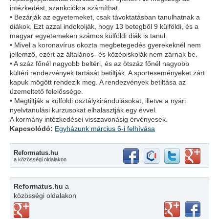
intézkedést, szankciókra számíthat.
• Bezárják az egyetemeket, csak távoktatásban tanulhatnak a
diákok. Ezt azzal indokolják, hogy 13 betegből 9 külföldi, és a
magyar egyetemeken számos külföldi diák is tanul.
• Mivel a koronavírus okozta megbetegedés gyerekeknél nem
jellemző, ezért az általános- és középiskolák nem zárnak be.
• A száz főnél nagyobb beltéri, és az ötszáz főnél nagyobb
kültéri rendezvények tartását betiltják. A sporteseményeket zárt
kapuk mögött rendezik meg. A rendezvények betiltása az
üzemeltető felelőssége.
• Megtiltják a külföldi osztálykirándulásokat, illetve a nyári
nyelvtanulási kurzusokat elhalasztják egy évvel.
A kormány intézkedései visszavonásig érvényesek.
Kapcsolódó:
Egyházunk március 6-i felhívása
Reformatus.hu
a közösségi oldalakon
Reformatus.hu
a
közösségi oldalakon