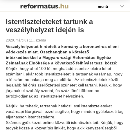
Pályázat
menü
Istentiszteleteket tartunk a
veszélyhelyzet idején is
2020. március 11., szerda
Veszélyhelyzetet hirdetett a kormány a koronavírus elleni
védekezés miatt. Összhangban a kötelező
intézkedésekkel a Magyarországi Református Egyház
Zsinatának Elnöksége a következő felhívást teszi közzé:
Kérjük, hogy ahol 100 főt meghaladó istentiszteletre lehet
számítani, akár több istentiszteletet is tartsanak vasárnap, hogy
a létszám ne haladja meg az előírtat. Az istentiszteletek között
legalább fél órás szellőztetési szünetet kell tartani. Kérjük, hogy
járjanak el szabály szerint, és száz főnél többen ne
tartózkodjanak az istentisztelet helyszínén.
Kérjük, ha tehetik, tartsanak hétközi, esti istentiszteleteket
vasárnapi liturgiával, ezzel segítve, hogy minden gyülekezeti tag
eljuthasson istentiszteletre.
Számos gyülekezet online közvetíti istentiszteleteit. Kérjük, hogy
tegyék közzé a közvetítés linkjét, hogy akik kényszerűségből