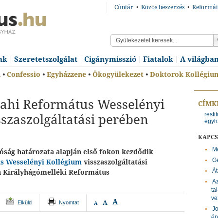
Címtár
•
Közös beszerzés
•
Reformát
nk
Szeretetszolgálat
Cigánymisszió
Fiatalok
A világba
n
•
Confessio
•
Egyházzene
•
Ökogyülekezet
•
Doktorok Kollégiu
ilahi Református Wesselényi
CÍMK
resti
szaszolgáltatási perében
egyh
KAPC
Me
óság határozata alapján első fokon kezdődik
Ge
us Wesselényi Kollégium
visszaszolgáltatási
Á
a Királyhágómelléki Református
Az
ta
ve
A
A
Elküld
Nyomtat
A
Jo
ép