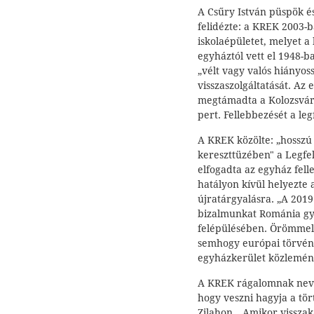
A Csűry István püspök és
felidézte: a KREK 2003-ba
iskolaépületet, melyet 
egyháztól vett el 1948-b
„vélt vagy valós hiányos
visszaszolgáltatását. Az 
megtámadta a Kolozsvári 
pert. Fellebbezését a leg
A KREK közölte: „hosszú
kereszttüzében" a Legfe
elfogadta az egyház fell
hatályon kívül helyezte a
újratárgyalásra. „A 2019
bizalmunkat Románia gy
felépülésében. Örömmel 
semhogy európai törvény
egyházkerület közlemé
A KREK rágalomnak nevezt
hogy veszni hagyja a tör
Zilahon. „Amikor visszak