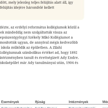
t, mely jelenleg teljes felújítás alatt áll, így
felújítás idejére háromfelé kellett
idézte, az erdélyi református kollégiumok közül a
nek mindeddig nem szolgáltatták vissza az
 sepsiszentgyörgyi Székely Mikó Kollégiumot a
lamosították ugyan, de annyival mégis kedvezőbb
 iskola működik az épületben. A Zilahi
ollégiumnak szimbolikus értéket ad, hogy 1892
 intézményben tanult és érettségizett Ady Endre.
 iskolaépület már Ady tanulmányai után, 1904 és
Események
Ifjúság
Intézmények
Méd