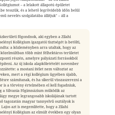
llégiumot – a lelakott állapotú épületet
be tesszük, és a lehető legrövidebb időn belül
mű nevelés szolgálatába állítjuk" – áll a
zkerületi főgondnok, aki egyben a Zilahi
lényi Kollégium igazgatói tisztségét is betölti,
ndta: a közleményben arra utaltak, hogy az
 közelmúltban több mint félhektáros területet
özponti részén, amelyre pályázati forrásokból
 építeni. Az új iskola alapkőletételét november
ozzátette: a mostani ítélet nem változtat az
rveken, mert a régi kollégium ügyében újabb,
ésre számítanak, és ha sikerül visszaszerezni a
kor is a törvény értelmében el kell fogadniuk,
ig a Silvania Főgimnázium működik az
lágy megye legrangosabb iskolájának tartott
ső tagozatán magyar tannyelvű osztályok is
ajos azt is megemlítette, hogy a Zilahi
elényi Kollégium az elmúlt években egy olyan