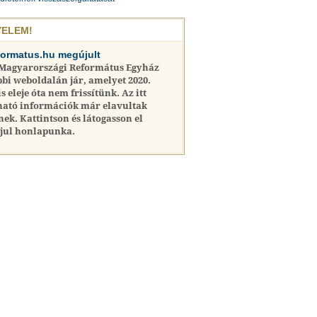
YELEM!
formatus.hu megújult
 Magyarországi Református Egyház
bi weboldalán jár, amelyet 2020.
is eleje óta nem frissítünk. Az itt
ható információk már elavultak
nek. Kattintson és látogasson el
jul honlapunka.