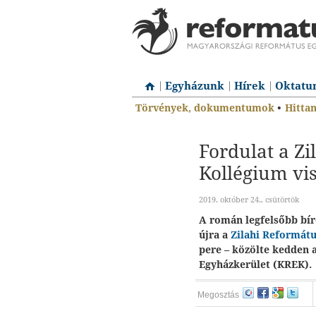
Egyházunk
Hírek
Oktatu
Törvények, dokumentumok
•
Hitta
Fordulat a Z
Kollégium vis
2019. október 24., csütörtök
A román legfelsőbb bír
újra a
Zilahi Reformát
pere – közölte kedden 
Egyházkerület (KREK).
Megosztás