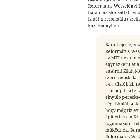
Református Wesselényi Ko
hatalmas áldozattal rend
ismét a református szelle
közleményben.
Bara Lajos egyhá
Református Wesse
az MTI-nek elmo
egyházkerület a
vásárolt Zilah k
szeretne iskolát
8-ra tűzték ki. H
iskolaépítési te
elnyúló peresked
régi iskolát, ak
hogy még tíz év
épületben. A Szi
főgimnázium fel
működnek. Bara L
Református Wess