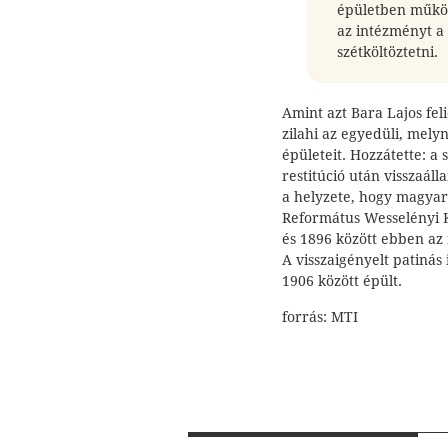
épületben működöt
az intézményt a 
szétköltöztetni.
Amint azt Bara Lajos fel
zilahi az egyedüli, mely
épületeit. Hozzátette: a
restitúció után visszaál
a helyzete, hogy magyar
Református Wesselényi K
és 1896 között ebben az
A visszaigényelt patinás
1906 között épült.
forrás: MTI