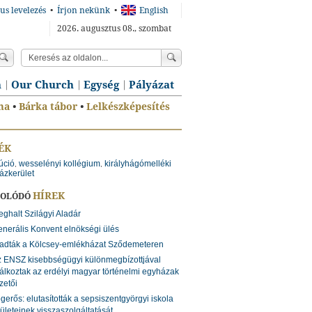
us levelezés
•
Írjon nekünk
•
English
2026. augusztus 08., szombat
n
Our Church
Egység
Pályázat
ma
•
Bárka tábor
•
Lelkészképesítés
ÉK
túció
wesselényi kollégium
királyhágómelléki
,
,
ázkerület
HÍREK
SOLÓDÓ
ghalt Szilágyi Aladár
nerális Konvent elnökségi ülés
tadták a Kölcsey-emlékházat Sződemeteren
 ENSZ kisebbségügyi különmegbízottjával
lálkoztak az erdélyi magyar történelmi egyházak
zetői
gerős: elutasították a sepsiszentgyörgyi iskola
ületeinek visszaszolgáltatását