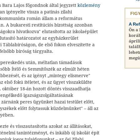
 Bara Lajos főgondnok által jegyzett
közlemény
n igényelte vissza a patinás zilahi
FIG
a kommunista román állam a református
A Re
an. A bukaresti restitúciós bizottság azonban
Ön a
ságokra hivatkozva" elutasította az iskolaépület
koráb
elutasító határozatot az egyházkerület
ápril
Táblabíróságon, de első fokon elveszítette a
talál
felsőbb bíróság tárgyalta.
lehet
megú
 pereskedés után, méltatlan támadások
lsőbb Ítélő és Semmítőszék az elmúlt héten
ebbezését, és az igényt „mintegy elismerve"
z első fokú ítéletet, és az ügyet visszaküldte
. október 18-án hozott döntés visszaadhatja
engélkedő igazságszolgáltatásának
zárnánk peres ügyünket hazai testület előtt,
székek előtt folytassuk küzdelmünket" – áll az
nyében.
e és visszautasította azokat az állításokat,
ténelmi tanintézményt, és inkább új iskolát épít
apjuk jogos tulajdonunkat – az ősi Zilahi