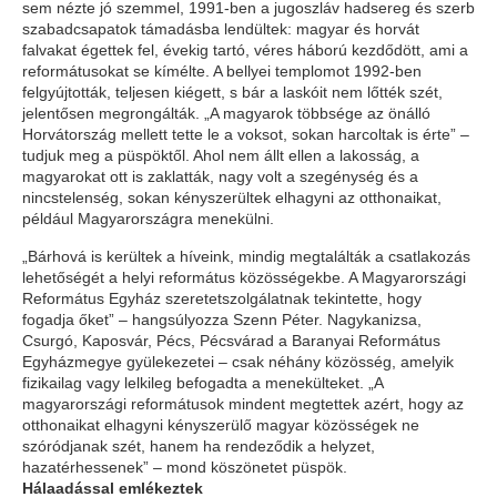
sem nézte jó szemmel, 1991-ben a jugoszláv hadsereg és szerb
szabadcsapatok támadásba lendültek: magyar és horvát
falvakat égettek fel, évekig tartó, véres háború kezdődött, ami a
reformátusokat se kímélte. A bellyei templomot 1992-ben
felgyújtották, teljesen kiégett, s bár a laskóit nem lőtték szét,
jelentősen megrongálták. „A magyarok többsége az önálló
Horvátország mellett tette le a voksot, sokan harcoltak is érte” –
tudjuk meg a püspöktől. Ahol nem állt ellen a lakosság, a
magyarokat ott is zaklatták, nagy volt a szegénység és a
nincstelenség, sokan kényszerültek elhagyni az otthonaikat,
például Magyarországra menekülni.
„Bárhová is kerültek a híveink, mindig megtalálták a csatlakozás
lehetőségét a helyi református közösségekbe. A Magyarországi
Református Egyház szeretetszolgálatnak tekintette, hogy
fogadja őket” – hangsúlyozza Szenn Péter. Nagykanizsa,
Csurgó, Kaposvár, Pécs, Pécsvárad a Baranyai Református
Egyházmegye gyülekezetei – csak néhány közösség, amelyik
fizikailag vagy lelkileg befogadta a menekülteket. „A
magyarországi reformátusok mindent megtettek azért, hogy az
otthonaikat elhagyni kényszerülő magyar közösségek ne
szóródjanak szét, hanem ha rendeződik a helyzet,
hazatérhessenek” – mond köszönetet püspök.
Hálaadással emlékeztek