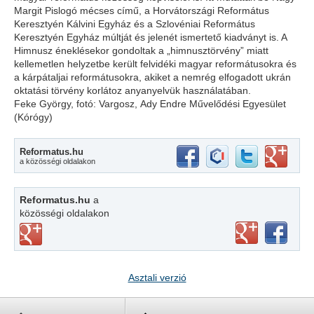
Margit Pislogó mécses című, a Horvátországi Református
Keresztyén Kálvini Egyház és a Szlovéniai Református
Keresztyén Egyház múltját és jelenét ismertető kiadványt is. A
Himnusz éneklésekor gondoltak a „himnusztörvény” miatt
kellemetlen helyzetbe került felvidéki magyar reformátusokra és
a kárpátaljai reformátusokra, akiket a nemrég elfogadott ukrán
oktatási törvény korlátoz anyanyelvük használatában.
Feke György, fotó: Vargosz, Ady Endre Művelődési Egyesület
(Kórógy)
Reformatus.hu
a közösségi oldalakon
Reformatus.hu
a
közösségi oldalakon
Asztali verzió