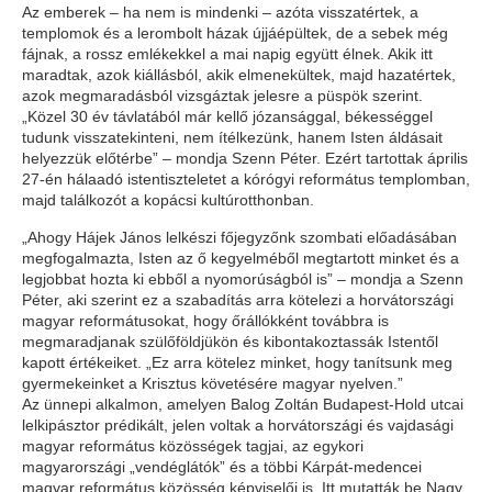
Az emberek – ha nem is mindenki – azóta visszatértek, a
templomok és a lerombolt házak újjáépültek, de a sebek még
fájnak, a rossz emlékekkel a mai napig együtt élnek. Akik itt
maradtak, azok kiállásból, akik elmenekültek, majd hazatértek,
azok megmaradásból vizsgáztak jelesre a püspök szerint.
„Közel 30 év távlatából már kellő józansággal, békességgel
tudunk visszatekinteni, nem ítélkezünk, hanem Isten áldásait
helyezzük előtérbe” – mondja Szenn Péter. Ezért tartottak április
27-én hálaadó istentiszteletet a kórógyi református templomban,
majd találkozót a kopácsi kultúrotthonban.
„Ahogy Hájek János lelkészi főjegyzőnk szombati előadásában
megfogalmazta, Isten az ő kegyelméből megtartott minket és a
legjobbat hozta ki ebből a nyomorúságból is” – mondja a Szenn
Péter, aki szerint ez a szabadítás arra kötelezi a horvátországi
magyar reformátusokat, hogy őrállókként továbbra is
megmaradjanak szülőföldjükön és kibontakoztassák Istentől
kapott értékeiket. „Ez arra kötelez minket, hogy tanítsunk meg
gyermekeinket a Krisztus követésére magyar nyelven.”
Az ünnepi alkalmon, amelyen Balog Zoltán Budapest-Hold utcai
lelkipásztor prédikált, jelen voltak a horvátországi és vajdasági
magyar református közösségek tagjai, az egykori
magyarországi „vendéglátók” és a többi Kárpát-medencei
magyar református közösség képviselői is. Itt mutatták be Nagy