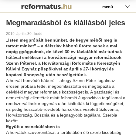
Pályázat
menü
Megmaradásból és kiállásból jeles
2019. április 30., kedd
„Isten megpróbált bennünket, de kegyelméből meg is
tartott minket" – a délszláv háború ütötte sebek a mai
napig gyógyulnak, de közel 30 év távlatából már tudnak
hálával emlékezni a horvátországi magyar reformátusok.
Szenn Péterrel, a Horvátországi Református Keresztyén
Kálvini Egyház püspökével az április 27-i kórógyi és
kopácsi ünnepség után beszélgettünk.
A horvát honvédő háború – ahogy Szenn Péter fogalmaz –
erősen próbára tette, megbomlasztotta és megtépázta a
délvidéki magyar református közösséget is. A gazdasági és
nemzetiségi ellentétek miatt felbomló Jugoszlávia tagállamai a
rendszerváltáskor egymás után kiáltották ki függetlenségüket,
ez pedig hosszabb-rövidebb harcokhoz vezetett Szlovénia,
Horvátország, Bosznia és a legnagyobb tagállam, Szerbia
között.
Együtt a menekülésben is
A horvátok szuverenitását a területükön élő szerb kisebbség