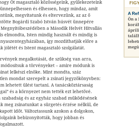
hogy Őt magasztaló közösségeink, gyülekezeteink
FIG
ünnepelhessen és élhessen, hogy mindaz, amit
A Re
döntünk, megvitatunk és eltervezünk, az az ő
Ön a
öntötte Bogárdi Szabó István húsvét ünnepére
koráb
t. Megnyitóbeszédében a Második Helvét Hitvallás
ápril
 is elmondta, Isten mindig használt és mindig is
talál
 anyaszentegyházában, így mozdíthatják előre a
lehet
megú
k jólétét és Istent magasztaló szolgálatát.
rvények megalkotását, de szükség van arra,
 módosítsuk a törvényeket – amire módunk is
sinat lelkészi elnöke. Mint mondta, száz
tlen mondat szerepelt a zsinati jegyzőkönyvben:
 lehetett ülést tartani. A tanácsköztársaság
ágai” és a környezet nem tették ezt lehetővé.
 a szabadság és az egyház szabad működésének
uk meg zsinatunkat a sürgetés érzése nélkül, de
 kapott időt. Változtassunk azokon a dolgokon,
dolgaink bebizonyították, hogy jobban és
fogalmazott.