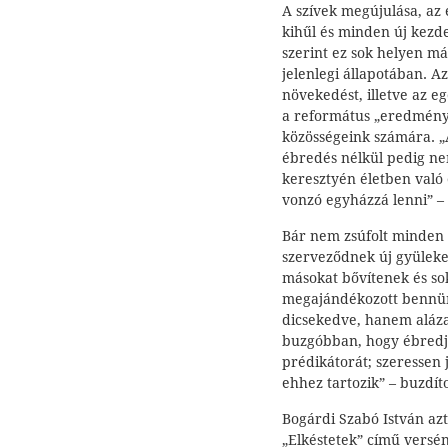
A szívek megújulása, az
kihűl és minden új kezd
szerint ez sok helyen má
jelenlegi állapotában. A
növekedést, illetve az 
a református „eredménye
közösségeink számára. „A
ébredés nélkül pedig ne
keresztyén életben való
vonzó egyházzá lenni” –
Bár nem zsúfolt minde
szerveződnek új gyüleke
másokat bővítenek és sok
megajándékozott bennün
dicsekedve, hanem aláz
buzgóbban, hogy ébredje
prédikátorát; szeressen
ehhez tartozik” – buzdíto
Bogárdi Szabó István az
„Elkéstetek” című verséne