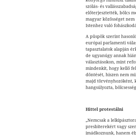
könyörgő himnusz tilalma
szólás- és vallásszabads
előterjesztették, bölcs 
magyar közösséget nem 
Istenhez való fohászkod
A püspök szerint hasonló
európai parlamenti válas
tapasztalatok alapján ér
de ugyanúgy annak hiány
választásokon, mint ref
mindenkit, hogy kellő fe
döntését, hiszen nem m
majd törvényhozóként, k
hangsúlyozta, bölcsesség
Hittel protestálni
„Nemcsak a lelkipásztor
presbiterekért vagy szer
imádkoznunk, hanem ébre