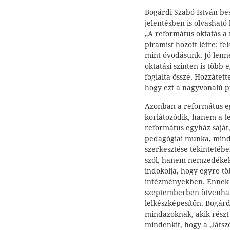
Bogárdi Szabó István be
jelentésben is olvashat
„A református oktatás a 
piramist hozott létre: f
mint óvodásunk. Jó len
oktatási szinten is több
foglalta össze. Hozzáte
hogy ezt a nagyvonalú p
Azonban a református eg
korlátozódik, hanem a tel
református egyház saját, 
pedagógiai munka, mind 
szerkesztése tekintetében
szól, hanem nemzedékeket 
indokolja, hogy egyre tö
intézményekben. Ennek k
szeptemberben ötvenhat l
lelkészképesítőn. Bogár
mindazoknak, akik részt
mindenkit, hogy a „látszó