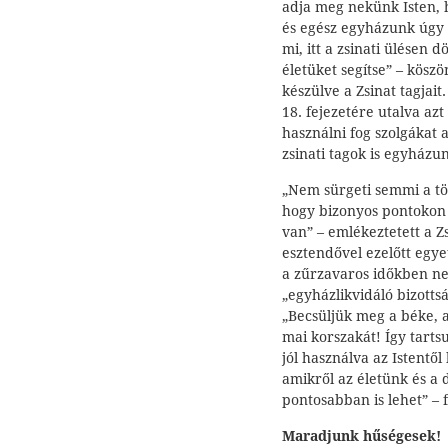
adja meg nekünk Isten, 
és egész egyházunk úgy 
mi, itt a zsinati ülésen 
életüket segítse” – kösz
készülve a Zsinat tagjai
18. fejezetére utalva azt
használni fog szolgákat
zsinati tagok is egyházun
„Nem sürgeti semmi a tö
hogy bizonyos pontokon
van” – emlékeztetett a Z
esztendővel ezelőtt egye
a zűrzavaros időkben nem
„egyházlikvidáló bizotts
„Becsüljük meg a béke,
mai korszakát! Így tarts
jól használva az Istentől
amikről az életünk és a 
pontosabban is lehet” – 
Maradjunk hűségesek!