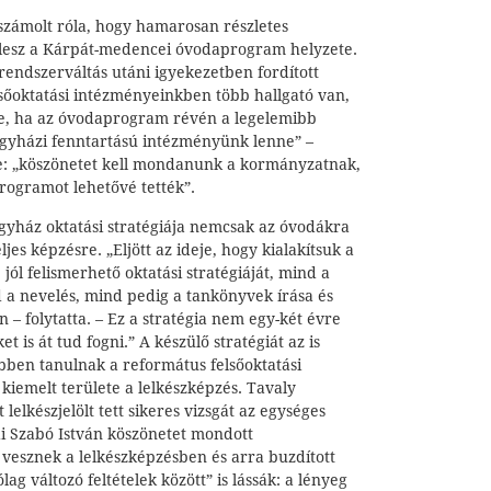
számolt róla, hogy hamarosan részletes
ó lesz a Kárpát-medencei óvodaprogram helyzete.
rendszerváltás utáni igyekezetben fordított
elsőoktatási intézményeinkben több hallgató van,
ne, ha az óvodaprogram révén a legelemibb
 egyházi fenntartású intézményünk lenne” –
tte: „köszönetet kell mondanunk a kormányzatnak,
rogramot lehetővé tették”.
yház oktatási stratégiája nemcsak az óvodákra
jes képzésre. „Eljött az ideje, hogy kialakítsuk a
jól felismerhető oktatási stratégiáját, mind a
a nevelés, mind pedig a tankönyvek írása és
 – folytatta. – Ez a stratégia nem egy-két évre
is át tud fogni.” A készülő stratégiát az is
bben tanulnak a református felsőoktatási
iemelt területe a lelkészképzés. Tavaly
elkészjelölt tett sikeres vizsgát az egységes
di Szabó István köszönetet mondott
 vesznek a lelkészképzésben és arra buzdított
lag változó feltételek között” is lássák: a lényeg