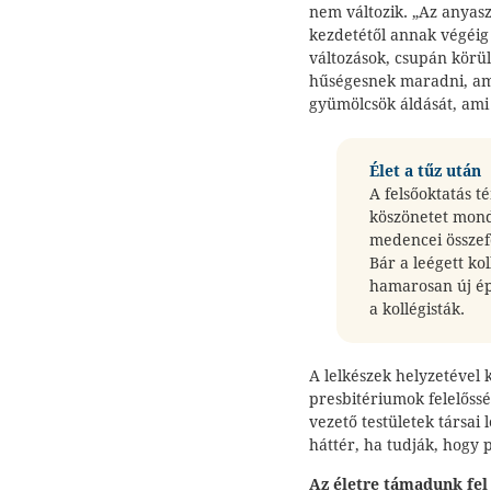
nem változik. „Az anyas
kezdetétől annak végéig 
változások, csupán körü
hűségesnek maradni, am
gyümölcsök áldását, ami 
Élet a tűz után
A felsőoktatás 
köszönetet mondo
medencei összefo
Bár a leégett ko
hamarosan új ép
a kollégisták.
A lelkészek helyzetével
presbitériumok felelőssé
vezető testületek társai
háttér, ha tudják, hogy 
Az életre támadunk fel