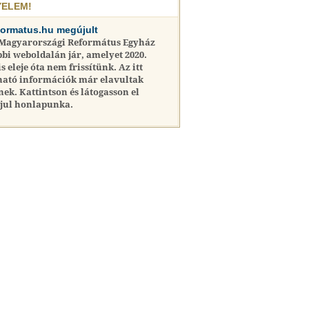
YELEM!
formatus.hu megújult
 Magyarországi Református Egyház
bi weboldalán jár, amelyet 2020.
is eleje óta nem frissítünk. Az itt
ható információk már elavultak
nek. Kattintson és látogasson el
jul honlapunka.