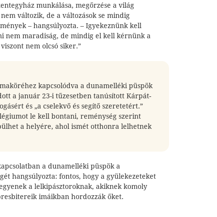
zentegyház munkálása, megőrzése a világ
nem változik, de a változások se mindig
lmények – hangsúlyozta. – Igyekeznünk kell
i nem maradiság, de mindig el kell kérnünk a
viszont nem olcsó siker.”
témaköréhez kapcsolódva a dunamelléki püspök
tt a január 23-i tűzesetben tanúsított Kárpát-
gásért és „a cselekvő és segítő szeretetért.”
llégiumot le kell bontani, reménység szerint
ülhet a helyére, ahol ismét otthonra lelhetnek
 kapcsolatban a dunamelléki püspök a
gét hangsúlyozta: fontos, hogy a gyülekezeteket
 legyenek a lelkipásztoroknak, akiknek komoly
presbitereik imáikban hordozzák őket.