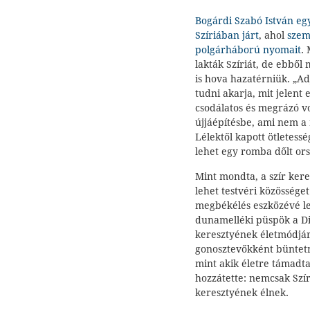
Bogárdi Szabó István eg
Szíriában járt
, ahol
szem
polgárháború nyomait
.
lakták Szíriát, de ebből 
is hova hazatérniük. „Ad
tudni akarja, mit jelent
csodálatos és megrázó vo
újjáépítésbe, ami nem a 
Lélektől kapott ötletess
lehet egy romba dőlt ors
Mint mondta, a szír ker
lehet testvéri közösséget
megbékélés eszközévé l
dunamelléki püspök a Dio
keresztyének életmódjáró
gonosztevőkként büntet
mint akik életre támadta
hozzátette: nemcsak Szí
keresztyének élnek.