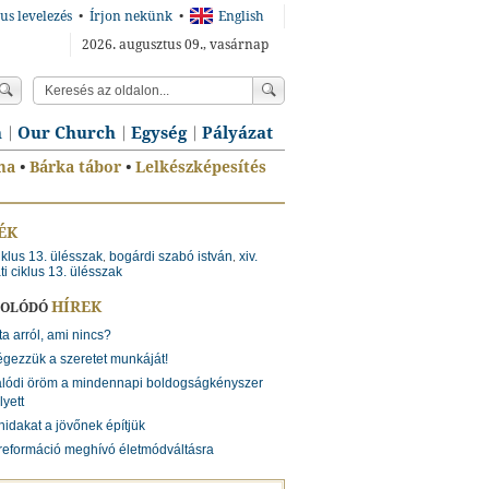
us levelezés
•
Írjon nekünk
•
English
2026. augusztus 09., vasárnap
n
Our Church
Egység
Pályázat
ma
•
Bárka tábor
•
Lelkészképesítés
ÉK
ciklus 13. ülésszak
bogárdi szabó istván
xiv.
,
,
ti ciklus 13. ülésszak
HÍREK
SOLÓDÓ
ta arról, ami nincs?
gezzük a szeretet munkáját!
alódi öröm a mindennapi boldogságkényszer
lyett
hidakat a jövőnek építjük
reformáció meghívó életmódváltásra