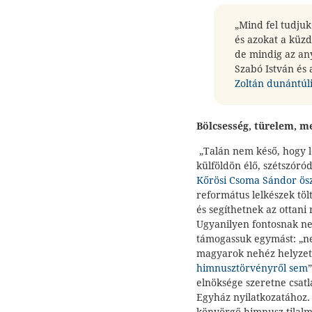
„Mind fel tudjuk
és azokat a küzd
de mindig az an
Szabó István és 
Zoltán dunántúli
Bölcsesség, türelem, m
„Talán nem késő, hogy l
külföldön élő, szétszór
Kőrösi Csoma Sándor ös
református lelkészek tö
és segíthetnek az ottan
Ugyanilyen fontosnak n
támogassuk egymást: „n
magyarok nehéz helyzet
himnusztörvényről sem
elnöksége szeretne csat
Egyház nyilatkozatához.