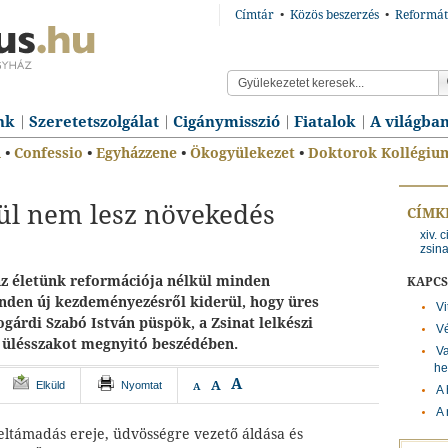
Címtár
•
Közös beszerzés
•
Reformát
nk
Szeretetszolgálat
Cigánymisszió
Fiatalok
A világba
n
•
Confessio
•
Egyházzene
•
Ökogyülekezet
•
Doktorok Kollégiu
ül nem lesz növekedés
CÍMK
xiv. 
zsina
az életünk reformációja nélkül minden
KAPC
nden új kezdeményezésről kiderül, hogy üres
Vi
ogárdi Szabó István püspök, a Zsinat lelkészi
Vé
i ülésszakot megnyitó beszédében.
V
he
A
A
Elküld
Nyomtat
A
A 
A 
eltámadás ereje, üdvösségre vezető áldása és