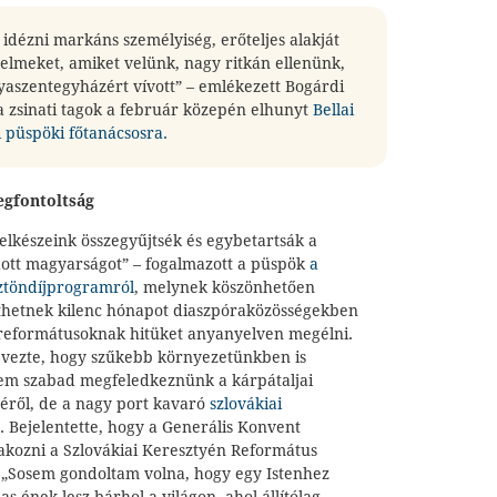
 idézni markáns személyiség, erőteljes alakját
elmeket, amiket velünk, nagy ritkán ellenünk,
yaszentegyházért vívott” – emlékezett Bogárdi
a zsinati tagok a február közepén elhunyt
Bellai
 püspöki főtanácsosra.
egfontoltság
elkészeink összegyűjtsék és egybetartsák a
ódott magyarságot” – fogalmazott a püspök
a
ztöndíjprogramról
, melynek köszönhetően
lthetnek kilenc hónapot diaszpóraközösségekben
i reformátusoknak hitüket anyanyelven megélni.
evezte, hogy szűkebb környezetünkben is
em szabad megfeledkeznünk a kárpátaljai
éről, de a nagy port kavaró
szlovákiai
”. Bejelentette, hogy a Generális Konvent
lakozni a Szlovákiai Keresztyén Református
 „Sosem gondoltam volna, hogy egy Istenhez