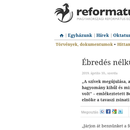
Egyházunk
Hírek
Oktatu
Törvények, dokumentumok
•
Hitta
Ébredés nélk
2019. április 10., szerda
„A szívek megújulása, 
hagyomány kihűl és mi
volt” – emlékeztetett B
elnöke a tavaszi zsinat
Megosztás
„Járjon át bennünket a f