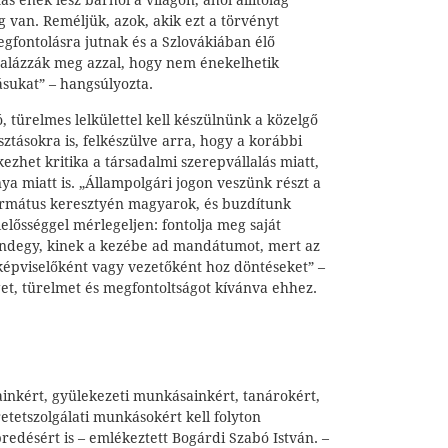
s ének lesz bárhol a világon, ahol állítólag
ág van. Reméljük, azok, akik ezt a törvényt
megfontolásra jutnak és a Szlovákiában élő
alázzák meg azzal, hogy nem énekelhetik
ásukat” – hangsúlyozta.
, türelmes lelkülettel kell készülnünk a közelgő
ztásokra is, felkészülve arra, hogy a korábbi
kezhet kritika a társadalmi szerepvállalás miatt,
a miatt is. „Állampolgári jogon veszünk részt a
ormátus keresztyén magyarok, és buzdítunk
lelősséggel mérlegeljen: fontolja meg saját
indegy, kinek a kezébe ad mandátumot, mert az
épviselőként vagy vezetőként hoz döntéseket” –
et, türelmet és megfontoltságot kívánva ehhez.
ainkért, gyülekezeti munkásainkért, tanárokért,
etetszolgálati munkásokért kell folyton
désért is – emlékeztett Bogárdi Szabó István. –