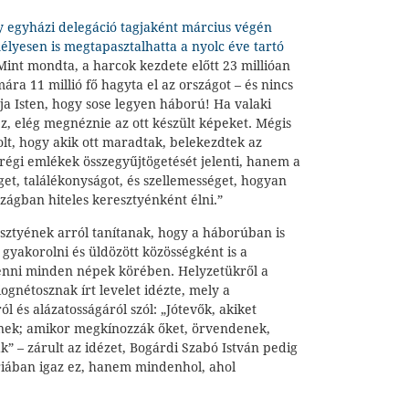
y egyházi delegáció tagjaként március végén
élyesen is megtapasztalhatta a nyolc éve tartó
 Mint mondta, a harcok kezdete előtt 23 millióan
mára 11 millió fő hagyta el az országot – és nincs
ja Isten, hogy sose legyen háború! Ha valaki
 ez, elég megnéznie az ott készült képeket. Mégis
lt, hogy akik ott maradtak, belekezdtek az
régi emlékek összegyűjtögetését jelenti, hanem a
éget, találékonyságot, és szellemességet, hogyan
zágban hiteles keresztyénként élni.”
esztyének arról tanítanak, hogy a háborúban is
 gyakorolni és üldözött közösségként is a
enni minden népek körében. Helyzetükről a
gnétosznak írt levelet idézte, mely a
l és alázatosságáról szól: „Jótevők, akiket
nek; amikor megkínozzák őket, örvendenek,
k” – zárult az idézet, Bogárdi Szabó István pedig
riában igaz ez, hanem mindenhol, ahol