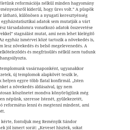
 életünk reformációja nélkül minden hagyomány
eményezésről kiderül, hogy üres volt.” A püspök
r látható, különösen a nyugati keresztyénség
z egyházstatisztikai adatok sem mutatják a várt
egész társadalomra vonatkozó adatok összevetése
kkel” stagnálást mutat, ami nem lehet kielégítő
z egyház ismérvei közé tartozik a növekedés is,
m lesz növekedés és belső megelevenedés. A
 elköteleződés és megfrissülés nélkül nem tudunk
 hangsúlyozta.
n templomunk vasárnaponként, ugyanakkor
zetek, új templomok alapkövét teszik le,
 helyen egyre több fiatal konfirmál. „Isten
ket a növekedés áldásaival, így nem
atosan köszönetet mondva könyörögjünk még
n népünk, szeresse Istenét, gyülekezetét,
 jó református lenni és megtenni mindent, ami
tt.
t kérte, fontoljuk meg Reményik Sándor
k jól ismert sorát: „Keveset hisztek, sokat