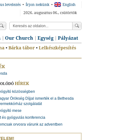
us levelezés
•
Írjon nekünk
•
English
2026. augusztus 06., csütörtök
n
Our Church
Egység
Pályázat
ma
•
Bárka tábor
•
Lelkészképesítés
ÉK
esda
HÍREK
SOLÓDÓ
yógyító közösségben
gyar Örökség Díjjal ismerték el a Bethesda
ermekkórház szolgálatát
yógyító mese
t és gyógyulás konferencia
emcsak orvosra várunk az adventben
YELEM!