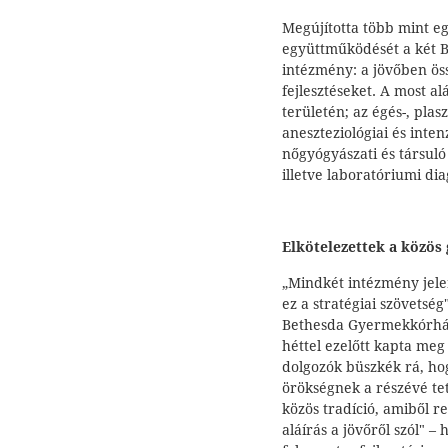
Megújította több mint eg
együttműködését a két 
intézmény: a jövőben ös
fejlesztéseket. A most al
területén; az égés-, plasz
aneszteziológiai és inten
nőgyógyászati és társuló 
illetve laboratóriumi dia
Elkötelezettek a közös
„Mindkét intézmény jele
ez a stratégiai szövetség
Bethesda Gyermekkórház 
héttel ezelőtt kapta me
dolgozók büszkék rá, ho
örökségnek a részévé te
közös tradíció, amiből r
aláírás a jövőről szól" 