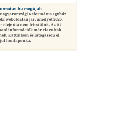
formatus.hu megújult
 Magyarországi Református Egyház
bi weboldalán jár, amelyet 2020.
is eleje óta nem frissítünk. Az itt
ható információk már elavultak
nek. Kattintson és látogasson el
jul honlapunka.