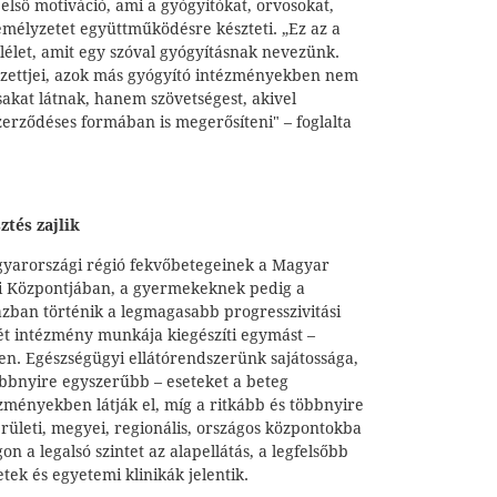
belső motiváció, ami a gyógyítókat, orvosokat,
emélyzetet együttműködésre készteti. „Ez az a
élet, amit egy szóval gyógyításnak nevezünk.
lezettjei, azok más gyógyító intézményekben nem
rsakat látnak, hanem szövetségest, akivel
erződéses formában is megerősíteni" – foglalta
ztés zajlik
gyarországi régió fekvőbetegeinek a Magyar
 Központjában, a gyermekeknek pedig a
ban történik a legmagasabb progresszivitási
 két intézmény munkája kiegészíti egymást –
en. Egészségügyi ellátórendszerünk sajátossága,
öbbnyire egyszerűbb – eseteket a beteg
zményekben látják el, míg a ritkább és többnyire
rületi, megyei, regionális, országos központokba
n a legalsó szintet az alapellátás, a legfelsőbb
etek és egyetemi klinikák jelentik.