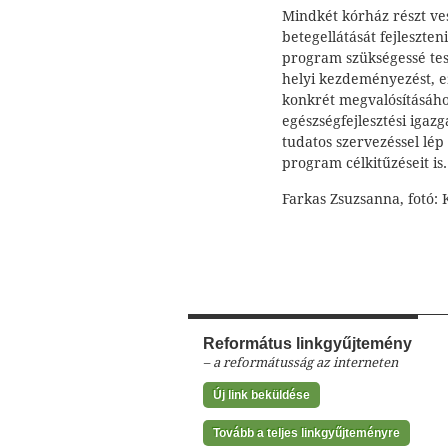
Mindkét kórház részt ve
betegellátását fejleszte
program szükségessé teszi
helyi kezdeményezést, e
konkrét megvalósításáho
egészségfejlesztési iga
tudatos szervezéssel lép 
program célkitűzéseit is.
Farkas Zsuzsanna, fotó: 
Református linkgyűjtemény
– a reformátusság az interneten
Új link beküldése
Tovább a teljes linkgyűjteményre