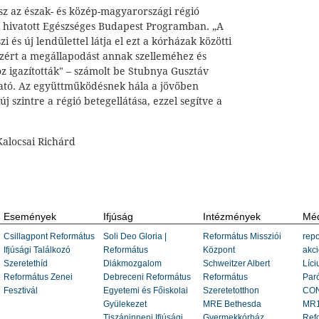
sz az észak- és közép-magyarországi régió
ni hivatott Egészséges Budapest Programban. „A
 és új lendülettel látja el ezt a kórházak közötti
zért a megállapodást annak szelleméhez és
z igazították" – számolt be Stubnya Gusztáv
zgató. Az együttműködésnek hála a jövőben
új szintre a régió betegellátása, ezzel segítve a
Kalocsai Richárd
Események
Ifjúság
Intézmények
Méd
Csillagpont Református
Soli Deo Gloria |
Református Missziói
repo
Ifjúsági Találkozó
Református
Központ
akci
Szeretethíd
Diákmozgalom
Schweitzer Albert
Líci
Református Zenei
Debreceni Református
Református
Paró
Fesztivál
Egyetemi és Főiskolai
Szeretetotthon
CON
Gyülekezet
MRE Bethesda
MR1
Tiszáninneni Ifjúsági
Gyermekkórház
Ref