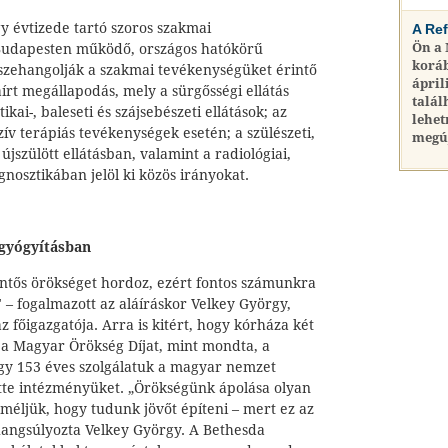
y évtizede tartó szoros szakmai
A Re
Ön a
Budapesten működő, országos hatókörű
koráb
szehangolják a szakmai tevékenységüket érintő
ápril
áírt megállapodás, mely a sürgősségi ellátás
talál
tikai-, baleseti és szájsebészeti ellátások; az
lehet
zív terápiás tevékenységek esetén; a szülészeti,
megú
újszülött ellátásban, valamint a radiológiai,
gnosztikában jelöl ki közös irányokat.
 gyógyításban
ntős örökséget hordoz, ezért fontos számunkra
" – fogalmazott az aláíráskor Velkey György,
főigazgatója. Arra is kitért, hogy kórháza két
g a Magyar Örökség Díjat, mint mondta, a
gy 153 éves szolgálatuk a magyar nemzet
tte intézményüket. „Örökségünk ápolása olyan
eméljük, hogy tudunk jövőt építeni – mert ez az
– hangsúlyozta Velkey György. A Bethesda