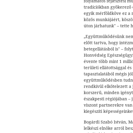
folyamatos fejlesztési m
tradíciókban gyökerező 
egyik mérföldköve ez a 
közös munkájáért, köszö
úton járhatunk" – tette 
„Együttműködésünk nem 
előtt tartva, hogy intéz
betegellátásból is" – fo
Honvédség Egészségügy
évente több mint 1 milli
területi ellátottsággal é
tapasztalatából mégis j
együttműködésben tudna
rendkívül elkötelezett a 
korszerű, minden igényt
északpesti régiójában – 
viszont partnerekre van
kiegészíti képességeinket
Bogárdi Szabó István, 
lelkészi elnöke arról be