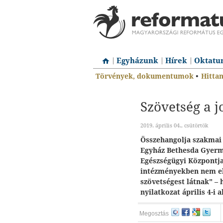
Egyházunk
Hírek
Oktatu
Törvények, dokumentumok
•
Hitta
Szövetség a j
2019. április 04., csütörtök
Összehangolja szakmai 
Egyház Bethesda Gyerm
Egészségügyi Központja
intézményekben nem ell
szövetségest látnak" – 
nyilatkozat április 4-i 
Megosztás