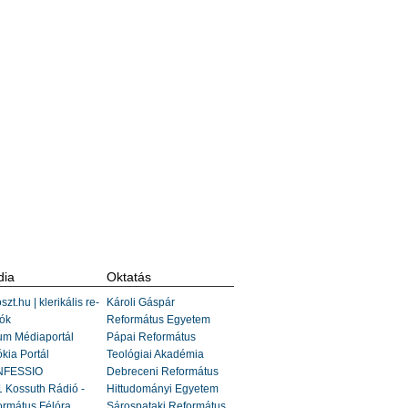
ia
Oktatás
szt.hu | klerikális re-
Károli Gáspár
ók
Református Egyetem
um Médiaportál
Pápai Református
kia Portál
Teológiai Akadémia
FESSIO
Debreceni Református
 Kossuth Rádió -
Hittudományi Egyetem
ormátus Félóra
Sárospataki Református