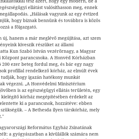
unkálatokkal tesz azért, hogy egy modern, de a
egészségügyi ellátást valósíthasson meg, ennek
megállapodás. „Hálásak vagyunk az egy évtized
njük, hogy bíznak bennünk és továbbra is közös
hozzá a főigazgató.
új, hanem a már meglévő megújítása, azt szem
ményeink kiveszik részüket az állami
lytatta Kun Szabó István vezérőrnagy, a Magyar
i Központ parancsnoka. A Honvéd Kórházban
ó 200 ezer beteg fordul meg, és bár egy nagy
s sok profillal rendelkező kórház, az elmúlt évek
ól tudják, hogy igazán hatékony munkát
k végezni. „A Honvédelmi Minisztérium
jövőben is az egészségügyi ellátás területén, egy
 kielégítő kórház megépítésében érdekelt az
jelentette ki a parancsnok, hozzátéve: ebben
 szükségük. – A Bethesda ilyen társkórház, mely
."
Magyarországi Református Egyház Zsinatának
szélt: a gyógyászatban a kívülállók számára nem