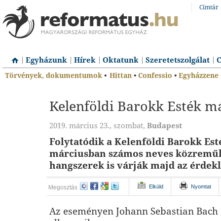
Címtár
Egyházunk
Hírek
Oktatunk
Szeretetszolgálat
C
Törvények, dokumentumok
•
Hittan
•
Confessio
•
Egyházzene
Kelenföldi Barokk Esték m
2019. március 23., szombat,
Budapest
Folytatódik a Kelenföldi Barokk Est
márciusban számos neves közremű
hangszerek is várják majd az érdek
Elküld
Nyomtat
Megosztás
Az eseményen Johann Sebastian Bach