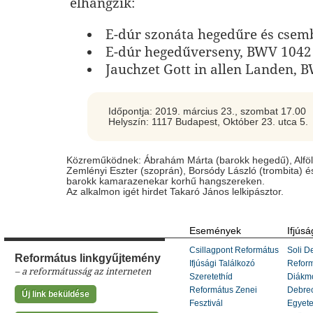
elhangzik:
E-dúr szonáta hegedűre és csem
E-dúr hegedűverseny, BWV 1042
Jauchzet Gott in allen Landen, 
Időpontja: 2019. március 23., szombat 17.00
Helyszín: 1117 Budapest, Október 23. utca 5.
Közreműködnek: Ábrahám Márta (barokk hegedű), Alföld
Zemlényi Eszter (szoprán), Borsódy László (trombita) 
barokk kamarazenekar korhű hangszereken.
Az alkalmon igét hirdet Takaró János lelkipásztor.
Események
Ifjúsá
Csillagpont Református
Soli De
Református linkgyűjtemény
Ifjúsági Találkozó
Refor
– a reformátusság az interneten
Szeretethíd
Diákm
Református Zenei
Debrec
Új link beküldése
Fesztivál
Egyete