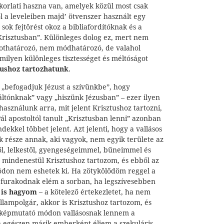
orlati haszna van, amelyek közül most csak
ol a leveleiben majd’ ötvenszer használt egy
s sok fejtörést okoz a bibliafordítóknak és a
risztusban”. Különleges dolog ez, mert nem
othatározó, nem módhatározó, de valahol
 milyen különleges tisztességet és méltóságot
tushoz tartozhatunk
.
 „befogadjuk Jézust a szívünkbe”, hogy
áltónknak” vagy „hiszünk Jézusban” – ezer ilyen
használunk arra, mit jelent Krisztushoz tartozni,
ál apostoltól tanult „Krisztusban lenni” azonban
kkel többet jelent. Azt jelenti, hogy a vallásos
 része annak, aki vagyok, nem egyik területe az
ől, lelkestől, gyengeségeimmel, bűneimmel és
mindenestül Krisztushoz tartozom, és ebből az
ódon nem eshetek ki. Ha zötykölődöm reggel a
efurakodnak elém a sorban, ha legszívesebben
i is hagyom
– a kötelező értekezletet, ha nem
lampolgár, akkor is Krisztushoz tartozom, és
y képmutató módon vallásosnak lennem a
 egészen másik emberként éljem a szekuláris