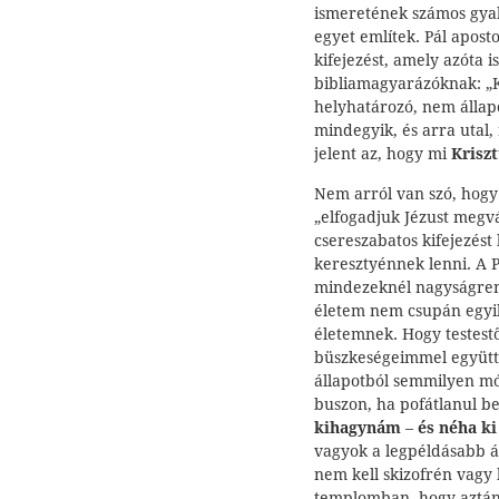
ismeretének számos gyak
egyet említek. Pál apost
kifejezést, amely azóta i
bibliamagyarázóknak: „K
helyhatározó, nem állap
mindegyik, és arra utal,
jelent az, hogy mi
Krisz
Nem arról van szó, hogy
„elfogadjuk Jézust megv
csereszabatos kifejezést 
keresztyénnek lenni. A P
mindezeknél nagyságrende
életem nem csupán egyik
életemnek. Hogy testest
büszkeségeimmel együtt 
állapotból semmilyen m
buszon, ha pofátlanul b
kihagynám
–
és néha k
vagyok a legpéldásabb ál
nem kell skizofrén vag
templomban, hogy aztán