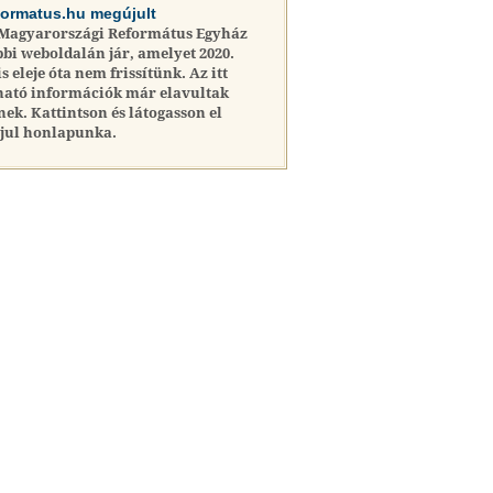
formatus.hu megújult
 Magyarországi Református Egyház
bi weboldalán jár, amelyet 2020.
is eleje óta nem frissítünk. Az itt
ható információk már elavultak
nek. Kattintson és látogasson el
jul honlapunka.