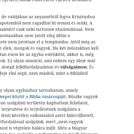
 de valójában az anyaméhtől fogva Krisztushoz
llapotomból nem ragadhat ki semmi és senki. A
saimért csak neki tartozom elszámolással. Nem
mostanában nem jutott elég időm a
hete nem jutottam el a templomba. Attól még az
 élek, mozgok és vagyok. Ha két műszakban kell
tan esem be az ágyba esténként, akkor is, még
ok. Ez olyan muníció, ami nekem egy ideje már
 átsegít lelkifurdalásaimon és
válságaimon
. És
eje élni segít, nem másból, mint a Bibliából
gy olyan egyházhoz tartozhatom, amely
nnepei között a Biblia vasárnapját
. Büszke vagyok
n szolgálati területén kaphattam feladatot,
, terjesztése és terjedésének szolgálata a
fenti kéretlen vallomásból azért kiderülhetett,
etfurdalással szolgálok, mert „nem vagyok
ost is végtelen hálára indít. Idén a Magyar