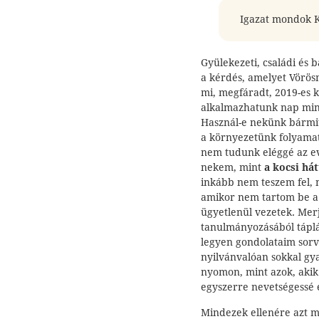
Igazat mondok K
Gyülekezeti, családi és 
a kérdés, amelyet Vörös
mi, megfáradt, 2019-es 
alkalmazhatunk nap min
Használ-e nekünk bármit
a környezetünk folyamat
nem tudunk eléggé az ev
nekem, mint
a kocsi há
inkább nem teszem fel, 
amikor nem tartom be a 
ügyetlenül vezetek. Mer
tanulmányozásából táplá
legyen gondolataim sorv
nyilvánvalóan sokkal gy
nyomon, mint azok, akik 
egyszerre nevetségessé é
Mindezek ellenére azt m