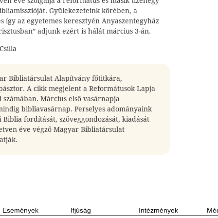
ven éve szolgálja a református és másik tizenegy
bliamisszióját. Gyülekezeteink körében, a
és így az egyetemes keresztyén Anyaszentegyház
isztusban” adjunk ezért is hálát március 3-án.
Csilla
r Bibliatársulat Alapítvány főtitkára,
pásztor. A cikk megjelent a Reformátusok Lapja
-i számában. Március első vasárnapja
indig bibliavasárnap. Perselyes adományaink
Biblia fordítását, szöveggondozását, kiadását
hetven éve végző Magyar Bibliatársulat
tják.
Események
Ifjúság
Intézmények
Méd