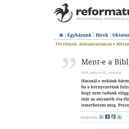
Egyházunk
Hírek
Oktatu
Törvények, dokumentumok
•
Hitta
Ment-e a Bibl
2019. március 02., szombat
Használ-e nekünk bármi
ha a környezetünk foly
hogy nem tudunk eléggé 
már az anyaméh óta éln
ismerhetem meg. Pecsu
Megosztás