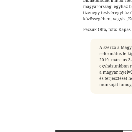
Bibliatársulat immár het
magyarországi egyház bi
tizenegy testvéregyház 
közösségében, vagyis „Kr
Pecsuk Ottó, fotó: Kapás 
A szerző a Magya
református lelki
2019. március 3
egyházunkban m
a magyar nyelvű 
és terjesztését 
munkáját támoga