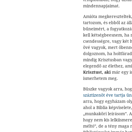
mindennapjaimat.
Amióta megkereszteltek,
tartozom, és ebből az á
bűneimért, a fogyatkozá
kell kétségbeesnem, ha 
csendességre, vagy két 
övé vagyok, mert őbenne
dolgoznom, ha holtfárad
mindig Krisztusban vagy
elegendő az élethez, ami
Krisztust
, aki
már egy id
ismerhetem meg.
Büszke vagyok arra, ho
száztizenöt éve tartja ü
arra, hogy egyházam olya
ahol a Biblia képviselete
„munkaköri leírásom”. A 
hogy nem kis lelkiismer
méltó”, de a tény maga m