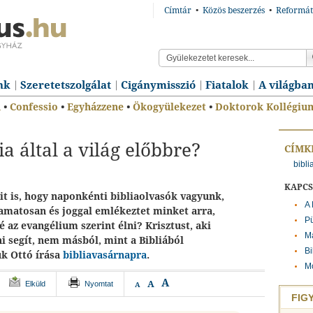
Címtár
•
Közös beszerzés
•
Reformát
nk
Szeretetszolgálat
Cigánymisszió
Fiatalok
A világba
n
•
Confessio
•
Egyházzene
•
Ökogyülekezet
•
Doktorok Kollégiu
ia által a világ előbbre?
CÍMK
bibl
KAPC
t is, hogy naponkénti bibliaolvasók vagyunk,
A 
amatosan és joggal emlékeztet minket arra,
Pü
az evangélium szerint élni? Krisztust, aki
Ma
i segít, nem másból, mint a Bibliából
Bi
k Ottó írása
bibliavasárnapra
.
M
A
A
Elküld
Nyomtat
A
FIG