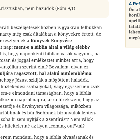
A Re
risztusban, nem hazudok (Róm 9,1)
Ön a
koráb
ápril
talál
baráti beszélgetések közben is gyakran felbukkan
lehet
marty még csak általában a könyvekre értett, de
megú
keresztyének a
Könyvek Könyvére
t nap:
ment-e a Biblia által a világ elébb?
 is, hogy naponkénti bibliaolvasók vagyunk, ha
osan és joggal emlékeztet minket arra, hogy
angélium szerint élni? Bevallom, olyan ez
tuljára ragasztott, hal alakú autóembléma
:
nehogy Jézust szidják a mögöttem haladók,
közlekedési szabályokat, vagy egyszerűen csak
jem-e elmondani társaságban, hogy a Biblia
lkozom napról napra, arra törekszem, hogy az
ezetője és ösvényem világossága, miközben
arlóbbnak és bűnösebbnek bizonyulok lépten-
soha ki sem nyitják a Szentírást? Nem válok
s hiteltelenné az ilyen „coming out”-tal?
erem mondani, hogy a Biblia olvasásának és