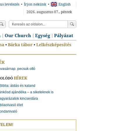
us levelezés
•
Írjon nekünk
•
English
2026. augusztus 07., péntek
n
Our Church
Egység
Pályázat
ma
•
Bárka tábor
•
Lelkészképesítés
ÉK
iavasárnap
pecsuk ottó
,
HÍREK
SOLÓDÓ
Biblia: áldás és kaland
nkösd ajándéka – a siketeknek is
gyarázatok kincsestára
bliaolvasó élet
ondanivaló
YELEM!