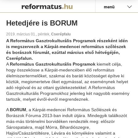
Pályázat
menü
Hetedjére is BORUM
2019. március 01., péntek,
Cserépfalu
A Református Gasztrokulturális Programok részeként idén
is megszervezik a Kárpát-medencei református szőlészek
és borászok fórumát, ezúttal március első hétvégéjén,
Cserépfalun.
A
Református Gasztrokulturális Programok
kiemelt célja,
hogy összekösse a Kárpát-medencében élő református
élelmiszertermelőket, szakmai és baráti közösséget építve ki
köztük, megismertetve őket egymással, az eseménynek helyet
adó régióval és az ottani gyülekezetekkel. A Református
Gasztrokulturális Programokhoz jelenleg két nagyobb esemény
tartozik, melyet évről-évről megrendeznek.
A
BORUM
, a Kárpát-medencei Református Szőlészek és
Borászok Fóruma 2013-ban indult útjára. Mindegyik találkozót
más-más történelmi borvidéken rendezték meg: először
Sárospatakra, majd Mórra, Bihardiószegre,
Hajós/Császártöltésre, Lévára és környékére valamint a