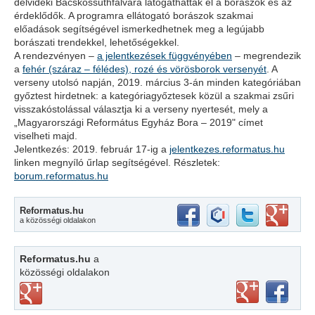
délvidéki Bácskossuthfalvára látogathattak el a borászok és az
érdeklődők. A programra ellátogató borászok szakmai
előadások segítségével ismerkedhetnek meg a legújabb
borászati trendekkel, lehetőségekkel.
A rendezvényen –
a jelentkezések függvényében
– megrendezik
a
fehér (száraz – félédes), rozé és vörösborok versenyét
. A
verseny utolsó napján, 2019. március 3-án minden kategóriában
győztest hirdetnek: a kategóriagyőztesek közül a szakmai zsűri
visszakóstolással választja ki a verseny nyertesét, mely a
„Magyarországi Református Egyház Bora – 2019" címet
viselheti majd.
Jelentkezés: 2019. február 17-ig a
jelentkezes.reformatus.hu
linken megnyíló űrlap segítségével. Részletek:
borum.reformatus.hu
Reformatus.hu
a közösségi oldalakon
Reformatus.hu
a
közösségi oldalakon