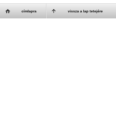
címlapra
vissza a lap tetejére