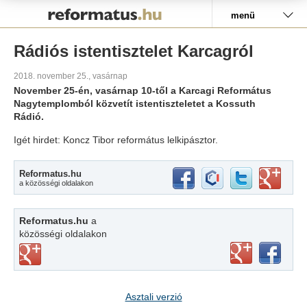
Pályázat
menü
Rádiós istentisztelet Karcagról
2018. november 25., vasárnap
November 25-én, vasárnap 10-től a Karcagi Református
Nagytemplomból közvetít istentiszteletet a Kossuth
Rádió.
Igét hirdet: Koncz Tibor református lelkipásztor.
Reformatus.hu
a közösségi oldalakon
Reformatus.hu
a
közösségi oldalakon
Asztali verzió