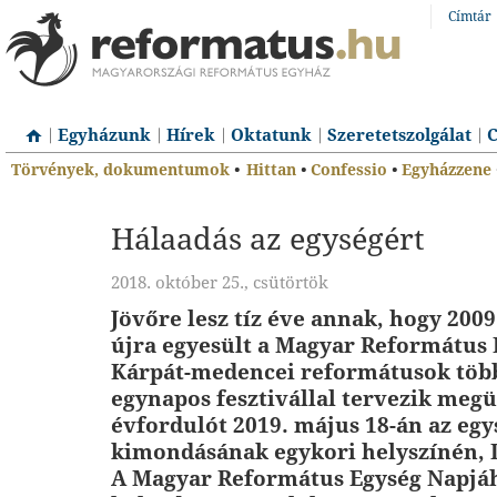
Címtár
Egyházunk
Hírek
Oktatunk
Szeretetszolgálat
C
Törvények, dokumentumok
•
Hittan
•
Confessio
•
Egyházzene
Hálaadás az egységért
2018. október 25., csütörtök
Jövőre lesz tíz éve annak, hogy 200
újra egyesült a Magyar Református 
Kárpát-medencei reformátusok töb
egynapos fesztivállal tervezik meg
évfordulót 2019. május 18-án az egy
kimondásának egykori helyszínén,
A Magyar Református Egység Napjá