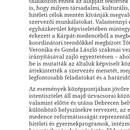
találkozón ennek az alapjait fektették 
is, hogy milyen társadalmi, kulturális,
hitéleti célok mentén kívánják megval
szervezői munkálatokat. Valamennyi
egyházkerület képviseletében mintegy
érkezett a Kárpát-medencéből a megbe
koordinátori teendőkkel megbízott Tó
Veronika és Gonda László szakmai ve
irányításával zajló egyeztetésen – aho
be is mutatták az általuk képviselt kö
áttekintették a szervezés menetét, me
legfontosabb feladatokat és a határidő
Az események középpontjában jövőre 
istentisztelet áll majd úrvacsorai közö
valamint előtte és utána Debrecen be
különböző helyszínekre tervezett, az 
medence reformátusságát reprezentáló
hitéleti és gyermekprogramok, intézm