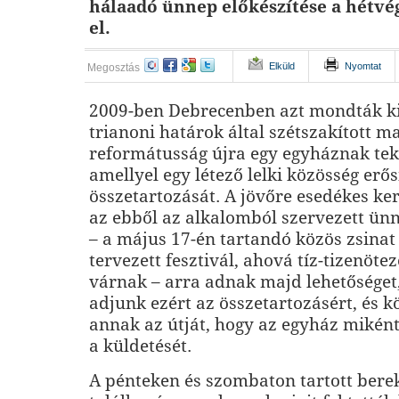
hálaadó ünnep előkészítése a hétvé
el.
Elküld
Nyomtat
Megosztás
2009-ben Debrecenben azt mondták ki
trianoni határok által szétszakított m
reformátusság újra egy egyháznak tek
amellyel egy létező lelki közösség erős
összetartozását. A jövőre esedékes ke
az ebből az alkalomból szervezett ü
– a május 17-én tartandó közös zsina
tervezett fesztivál, ahová tíz-tizenöte
várnak – arra adnak majd lehetőséget
adjunk ezért az összetartozásért, és 
annak az útját, hogy az egyház miként
a küldetését.
A pénteken és szombaton tartott bere