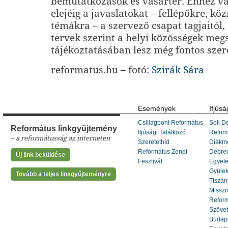
bemutatkozások és vásártér. Ehhez v
elejéig a javaslatokat – fellépőkre, k
témákra – a szervező csapat tagjaitól,
tervek szerint a helyi közösségek meg
tájékoztatásában lesz még fontos szer
reformatus.hu – fotó:
Szirák Sára
Események
Ifjúsá
Csillagpont Református
Soli De
Református linkgyűjtemény
Ifjúsági Találkozó
Refor
– a reformátusság az interneten
Szeretethíd
Diákm
Református Zenei
Debrec
Új link beküldése
Fesztivál
Egyete
Gyülek
Tovább a teljes linkgyűjteményre
Tiszáni
Misszi
Reform
Szöve
Budape