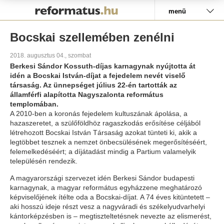
Pályázat
menü
Bocskai szellemében zenélni
2018. augusztus 04., szombat
Berkesi Sándor Kossuth-díjas karnagynak nyújtotta át
idén a Bocskai István-díjat a fejedelem nevét viselő
társaság. Az ünnepséget július 22-én tartották az
államférfi alapította Nagyszalonta református
templomában.
A 2010-ben a koronás fejedelem kultuszának ápolása, a
hazaszeretet, a szülőföldhöz ragaszkodás erősítése céljából
létrehozott Bocskai István Társaság azokat tünteti ki, akik a
legtöbbet tesznek a nemzet önbecsülésének megerősítéséért,
felemelkedéséért; a díjátadást mindig a Partium valamelyik
településén rendezik.
A magyarországi szervezet idén Berkesi Sándor budapesti
karnagynak, a magyar református egyházzene meghatározó
képviselőjének ítélte oda a Bocskai-díjat. A 74 éves kitüntetett –
aki hosszú ideje részt vesz a nagyváradi és székelyudvarhelyi
kántorképzésben is – megtiszteltetésnek nevezte az elismerést,