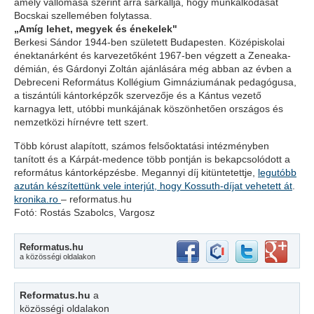
amely vallomása szerint arra sarkallja, hogy munkálkodását
Bocskai szellemében folytassa.
„Amíg lehet, megyek és énekelek"
Berkesi Sándor 1944-ben szü­le­tett Budapesten. Közép­isko­lai
ének­tanárként és karve­ze­tő­­ként 1967-ben végzett a Zene­aka­
dé­mi­án, és Gárdonyi Zoltán aján­lá­sára még abban az évben a
Debreceni Református Kollégium Gimnáziumának pedagógusa,
a tiszántúli kántorképzők szervezője és a Kántus vezető
karnagya lett, utóbbi munkájának köszönhetően országos és
nemzetközi hírnévre tett szert.
Több kórust alapított, számos felsőoktatási intézményben
tanított és a Kárpát-medence több pontján is bekapcsolódott a
református kántorképzésbe. Megannyi díj ki­tün­tetettje,
legutóbb
azután készítettünk vele interjút, hogy Kossuth-díjat vehetett át
.
kronika.ro
– reformatus.hu
Fotó: Rostás Szabolcs, Vargosz
Reformatus.hu
a közösségi oldalakon
Reformatus.hu
a
közösségi oldalakon