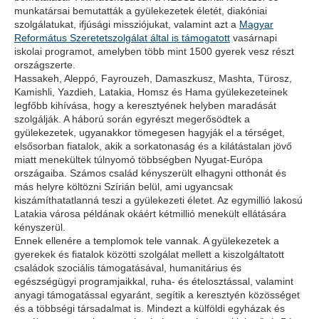
munkatársai bemutatták a gyülekezetek életét, diakóniai
szolgálatukat, ifjúsági missziójukat, valamint azt a
Magyar
Református Szeretetszolgálat által is támogatott
vasárnapi
iskolai programot, amelyben több mint 1500 gyerek vesz részt
országszerte.
Hassakeh, Aleppó, Fayrouzeh, Damaszkusz, Mashta, Türosz,
Kamishli, Yazdieh, Latakia, Homsz és Hama gyülekezeteinek
legfőbb kihívása, hogy a keresztyének helyben maradását
szolgálják. A háború során egyrészt megerősödtek a
gyülekezetek, ugyanakkor tömegesen hagyják el a térséget,
elsősorban fiatalok, akik a sorkatonaság és a kilátástalan jövő
miatt menekültek túlnyomó többségben Nyugat-Európa
országaiba. Számos család kényszerült elhagyni otthonát és
más helyre költözni Szírián belül, ami ugyancsak
kiszámíthatatlanná teszi a gyülekezeti életet. Az egymillió lakosú
Latakia városa példának okáért kétmillió menekült ellátására
kényszerül.
Ennek ellenére a templomok tele vannak. A gyülekezetek a
gyerekek és fiatalok közötti szolgálat mellett a kiszolgáltatott
családok szociális támogatásával, humanitárius és
egészségügyi programjaikkal, ruha- és ételosztással, valamint
anyagi támogatással egyaránt, segítik a keresztyén közösséget
és a többségi társadalmat is. Mindezt a külföldi egyházak és