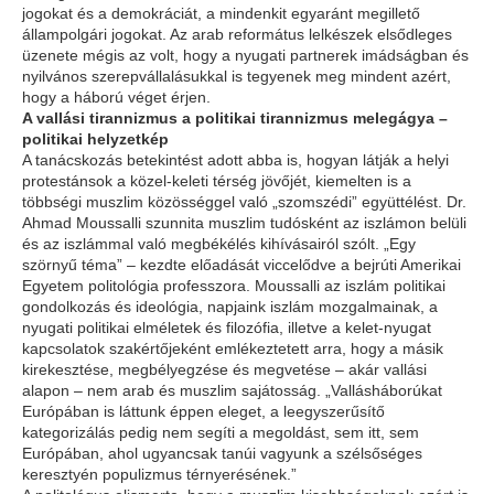
jogokat és a demokráciát, a mindenkit egyaránt megillető
állampolgári jogokat. Az arab református lelkészek elsődleges
üzenete mégis az volt, hogy a nyugati partnerek imádságban és
nyilvános szerepvállalásukkal is tegyenek meg mindent azért,
hogy a háború véget érjen.
A vallási tirannizmus a politikai tirannizmus melegágya –
politikai helyzetkép
A tanácskozás betekintést adott abba is, hogyan látják a helyi
protestánsok a közel-keleti térség jövőjét, kiemelten is a
többségi muszlim közösséggel való „szomszédi” együttélést. Dr.
Ahmad Moussalli szunnita muszlim tudósként az iszlámon belüli
és az iszlámmal való megbékélés kihívásairól szólt. „Egy
szörnyű téma” – kezdte előadását viccelődve a bejrúti Amerikai
Egyetem politológia professzora. Moussalli az iszlám politikai
gondolkozás és ideológia, napjaink iszlám mozgalmainak, a
nyugati politikai elméletek és filozófia, illetve a kelet-nyugat
kapcsolatok szakértőjeként emlékeztetett arra, hogy a másik
kirekesztése, megbélyegzése és megvetése – akár vallási
alapon – nem arab és muszlim sajátosság. „Vallásháborúkat
Európában is láttunk éppen eleget, a leegyszerűsítő
kategorizálás pedig nem segíti a megoldást, sem itt, sem
Európában, ahol ugyancsak tanúi vagyunk a szélsőséges
keresztyén populizmus térnyerésének.”