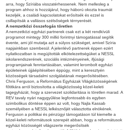
arra, hogy Szíriába visszatérhessenek. Nem mellesleg a
program ahhoz is hozzájárul, hogy háború okozta traumát
kezeljék, a családi kapcsolatokat erősítsék és ezzel is
csillapítsák a vallásos szélsőségek térnyerését.
A nemzetközi összefogás töretlen
A nemzetközi egyházi partnerek csak ezt a két rendkívüli
programot mintegy 300 millió forintnyi támogatással segítik
évente, ami jól mutatja azt a súlyos szükséget, amivel Szíria
napjainkban szembesül. A jelenlévő partnerek éppen ezért
nyilatkozatban is megújították elkötelezettségüket a NESSL
iskolarendszerének, szociális intézményeinek, ifjúsági
programjainak fenntartásában, valamint lerombolt egyházi
épületeinek újjáépítésében éppúgy, mint a keresztyén
közösségek társadalmi szolgálatának megerősítésében.
Chris Ferguson, a Református Egyházak Világközösségének
főtitkára arról biztosította a világközösség közel-keleti
tagegyházát, hogy a szervezet szolidaritása is töretlen marad. A
REV tavaly nyári nagygyűlése legfontosabb és egyben
szimbolikus döntése éppen az volt, hogy Najla Kassab
személyében a NESSL lelkésznőjét választotta elnökének.
Ferguson a politikai és pénzügyi támogatáson túl kiemelte a
közel-keleti reformátusok szerepét abban, hogy a reformátusok
egyházi közösségét világszerte megerősítsék