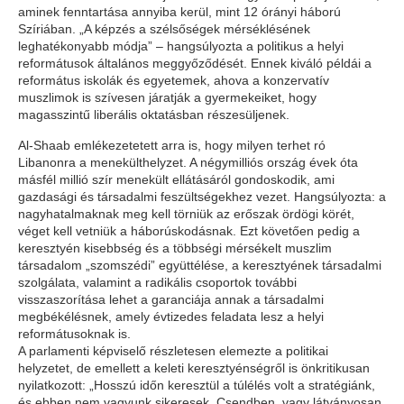
aminek fenntartása annyiba kerül, mint 12 órányi háború
Szíriában. „A képzés a szélsőségek mérséklésének
leghatékonyabb módja” – hangsúlyozta a politikus a helyi
reformátusok általános meggyőződését. Ennek kiváló példái a
református iskolák és egyetemek, ahova a konzervatív
muszlimok is szívesen járatják a gyermekeiket, hogy
magasszintű liberális oktatásban részesüljenek.
Al-Shaab emlékezetetett arra is, hogy milyen terhet ró
Libanonra a menekülthelyzet. A négymilliós ország évek óta
másfél millió szír menekült ellátásáról gondoskodik, ami
gazdasági és társadalmi feszültségekhez vezet. Hangsúlyozta: a
nagyhatalmaknak meg kell törniük az erőszak ördögi körét,
véget kell vetniük a háborúskodásnak. Ezt követően pedig a
keresztyén kisebbség és a többségi mérsékelt muszlim
társadalom „szomszédi” együttélése, a keresztyének társadalmi
szolgálata, valamint a radikális csoportok további
visszaszorítása lehet a garanciája annak a társadalmi
megbékélésnek, amely évtizedes feladata lesz a helyi
reformátusoknak is.
A parlamenti képviselő részletesen elemezte a politikai
helyzetet, de emellett a keleti keresztyénségről is önkritikusan
nyilatkozott: „Hosszú időn keresztül a túlélés volt a stratégiánk,
és ebben nem vagyunk sikeresek. Csendben, vagy látványosan