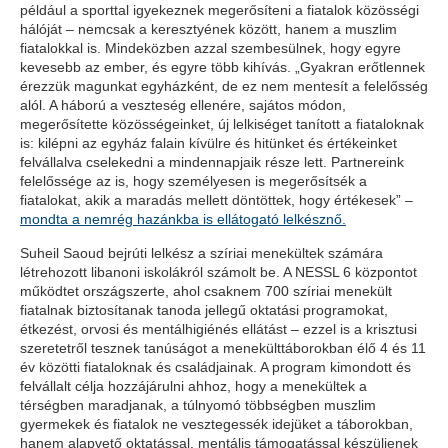
például a sporttal igyekeznek megerősíteni a fiatalok közösségi
hálóját – nemcsak a keresztyének között, hanem a muszlim
fiatalokkal is. Mindeközben azzal szembesülnek, hogy egyre
kevesebb az ember, és egyre több kihívás. „Gyakran erőtlennek
érezzük magunkat egyházként, de ez nem mentesít a felelősség
alól. A háború a veszteség ellenére, sajátos módon,
megerősítette közösségeinket, új lelkiséget tanított a fiataloknak
is: kilépni az egyház falain kívülre és hitünket és értékeinket
felvállalva cselekedni a mindennapjaik része lett. Partnereink
felelőssége az is, hogy személyesen is megerősítsék a
fiatalokat, akik a maradás mellett döntöttek, hogy értékesek” –
mondta a nemrég hazánkba is ellátogató lelkésznő.
Suheil Saoud bejrúti lelkész a szíriai menekültek számára
létrehozott libanoni iskolákról számolt be. A NESSL 6 központot
működtet országszerte, ahol csaknem 700 szíriai menekült
fiatalnak biztosítanak tanoda jellegű oktatási programokat,
étkezést, orvosi és mentálhigiénés ellátást – ezzel is a krisztusi
szeretetről tesznek tanúságot a menekülttáborokban élő 4 és 11
év közötti fiataloknak és családjainak. A program kimondott és
felvállalt célja hozzájárulni ahhoz, hogy a menekültek a
térségben maradjanak, a túlnyomó többségben muszlim
gyermekek és fiatalok ne vesztegessék idejüket a táborokban,
hanem alapvető oktatással, mentális támogatással készüljenek