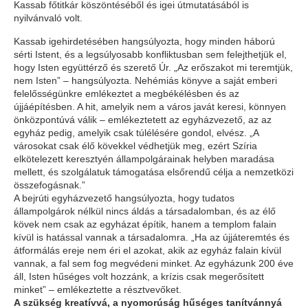
Kassab főtitkár köszöntéséből és igei útmutatásából is
nyilvánvaló volt.
Kassab igehirdetésében hangsúlyozta, hogy minden háború
sérti Istent, és a legsúlyosabb konfliktusban sem felejthetjük el,
hogy Isten együttérző és szerető Úr. „Az erőszakot mi teremtjük,
nem Isten” – hangsúlyozta. Nehémiás könyve a saját emberi
felelősségünkre emlékeztet a megbékélésben és az
újjáépítésben. A hit, amelyik nem a város javát keresi, könnyen
önközpontúvá válik – emlékeztetett az egyházvezető, az az
egyház pedig, amelyik csak túlélésére gondol, elvész. „A
városokat csak élő kövekkel védhetjük meg, ezért Szíria
elkötelezett keresztyén állampolgárainak helyben maradása
mellett, és szolgálatuk támogatása elsőrendű célja a nemzetközi
összefogásnak.”
A bejrúti egyházvezető hangsúlyozta, hogy tudatos
állampolgárok nélkül nincs áldás a társadalomban, és az élő
kövek nem csak az egyházat építik, hanem a templom falain
kívül is hatással vannak a társadalomra. „Ha az újjáteremtés és
átformálás ereje nem éri el azokat, akik az egyház falain kívül
vannak, a fal sem fog megvédeni minket. Az egyházunk 200 éve
áll, Isten hűséges volt hozzánk, a krízis csak megerősített
minket” – emlékeztette a résztvevőket.
A szükség kreatívvá, a nyomorúság hűséges tanítvánnyá