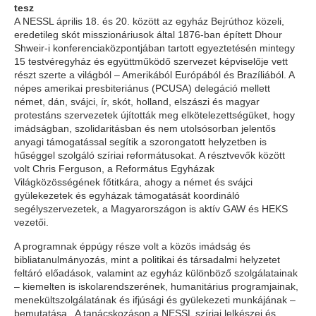
tesz
A NESSL április 18. és 20. között az egyház Bejrúthoz közeli,
eredetileg skót misszionáriusok által 1876-ban épített Dhour
Shweir-i konferenciaközpontjában tartott egyeztetésén mintegy
15 testvéregyház és együttműködő szervezet képviselője vett
részt szerte a világból – Amerikából Európából és Brazíliából. A
népes amerikai presbiteriánus (PCUSA) delegáció mellett
német, dán, svájci, ír, skót, holland, elszászi és magyar
protestáns szervezetek újították meg elkötelezettségüket, hogy
imádságban, szolidaritásban és nem utolsósorban jelentős
anyagi támogatással segítik a szorongatott helyzetben is
hűséggel szolgáló szíriai reformátusokat. A résztvevők között
volt Chris Ferguson, a Református Egyházak
Világközösségének főtitkára, ahogy a német és svájci
gyülekezetek és egyházak támogatását koordináló
segélyszervezetek, a Magyarországon is aktív GAW és HEKS
vezetői.
A programnak éppúgy része volt a közös imádság és
bibliatanulmányozás, mint a politikai és társadalmi helyzetet
feltáró előadások, valamint az egyház különböző szolgálatainak
– kiemelten is iskolarendszerének, humanitárius programjainak,
menekültszolgálatának és ifjúsági és gyülekezeti munkájának –
bemutatása. A tanácskozáson a NESSL szíriai lelkészei és