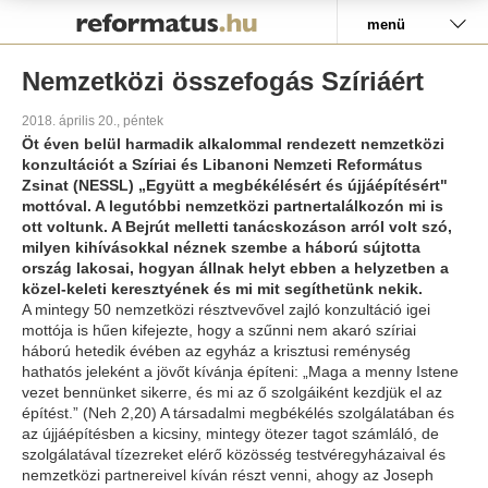
Pályázat
menü
Nemzetközi összefogás Szíriáért
2018. április 20., péntek
Öt éven belül harmadik alkalommal rendezett nemzetközi
konzultációt a Szíriai és Libanoni Nemzeti Református
Zsinat (NESSL) „Együtt a megbékélésért és újjáépítésért"
mottóval. A legutóbbi nemzetközi partnertalálkozón mi is
ott voltunk. A Bejrút melletti tanácskozáson arról volt szó,
milyen kihívásokkal néznek szembe a háború sújtotta
ország lakosai, hogyan állnak helyt ebben a helyzetben a
közel-keleti keresztyének és mi mit segíthetünk nekik.
A mintegy 50 nemzetközi résztvevővel zajló konzultáció igei
mottója is hűen kifejezte, hogy a szűnni nem akaró szíriai
háború hetedik évében az egyház a krisztusi reménység
hathatós jeleként a jövőt kívánja építeni: „Maga a menny Istene
vezet bennünket sikerre, és mi az ő szolgáiként kezdjük el az
építést.” (Neh 2,20) A társadalmi megbékélés szolgálatában és
az újjáépítésben a kicsiny, mintegy ötezer tagot számláló, de
szolgálatával tízezreket elérő közösség testvéregyházaival és
nemzetközi partnereivel kíván részt venni, ahogy az Joseph