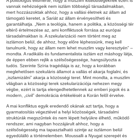
A politológus elismerte, hogy a muszlim kisebbségeknek ezért is
vannak nehézségeik nem iszlám többségű társadalmakban,
mert hozzászoktak ahhoz, hogy a vallási életnek az állam ad
támogató keretet, a Sariát az állam érvényesítheti és
garantálhatja. „Nem a teológia, hanem a politika, a közösségi tér
eltérő értelmezése az, ami konfliktusok forrása az európai
társadalmakban is. A szekularizáció nem történt meg az
iszlámon belül, de ahhoz, hogy előre léphessünk, meg kell
tanulnunk, hogy az állam nem lehet muszlim vagy keresztyén” –
mondta. A radikális és fundamentalista iszlám ezt máshogy látja,
de éppen ebben rejlik a szélsőségessége, hangsúlyozta a
tudós. Szerinte Szíria tragédiája is az, hogy a korábban
meglehetősen szekuláris államot a vallás el akarja foglalni, és
„iszlamizálni” akarja a közösségi teret. Mint mondta, a muszlim
világban a közösségi terek szekularizációja nehezen megy
végbe, ezért is tartja elengedhetetlennek az emberi jogok és a
modern, „civil” demokrácia értékelését a Korán felől érvelve.
A mai konfliktus egyik eredendő okának azt tartja, hogy a
gyarmatosítás végeztével a helyi közösségek, társadalmi
struktúrák megszűntek és nem lépett helyükre élhető, működő
rendszer, ami nagyban hozzájárult ahhoz, hogy a
szélsőségesség ma tapasztalható szintje az iszlámon belül
egyedülálló a történelemben. Moussalli a Nyugat szerepét és