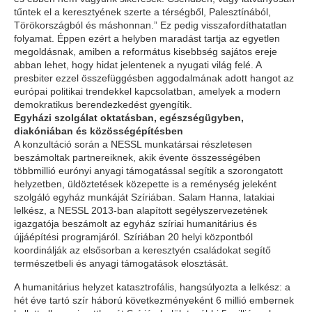
tűntek el a keresztyének szerte a térségből, Palesztínából,
Törökországból és máshonnan.” Ez pedig visszafordíthatatlan
folyamat. Éppen ezért a helyben maradást tartja az egyetlen
megoldásnak, amiben a református kisebbség sajátos ereje
abban lehet, hogy hidat jelentenek a nyugati világ felé. A
presbiter ezzel összefüggésben aggodalmának adott hangot az
európai politikai trendekkel kapcsolatban, amelyek a modern
demokratikus berendezkedést gyengítik.
Egyházi szolgálat oktatásban, egészségügyben,
diakóniában és közösségépítésben
A konzultáció során a NESSL munkatársai részletesen
beszámoltak partnereiknek, akik évente összességében
többmillió eurónyi anyagi támogatással segítik a szorongatott
helyzetben, üldöztetések közepette is a reménység jeleként
szolgáló egyház munkáját Szíriában. Salam Hanna, latakiai
lelkész, a NESSL 2013-ban alapított segélyszervezetének
igazgatója beszámolt az egyház szíriai humanitárius és
újjáépítési programjáról. Szíriában 20 helyi központból
koordinálják az elsősorban a keresztyén családokat segítő
természetbeli és anyagi támogatások elosztását.
A humanitárius helyzet katasztrofális, hangsúlyozta a lelkész: a
hét éve tartó szír háború következményeként 6 millió embernek