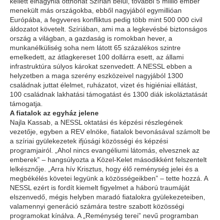
kellett elhagynia otthonát Szírián belül, további 5 millió ember
menekült más országokba, ebből nagyjából egymillióan
Európába, a fegyveres konfliktus pedig több mint 500 000 civil
áldozatot követelt. Szíriában, ami ma a legkevésbé biztonságos
ország a világban, a gazdaság is romokban hever, a
munkanélküliség soha nem látott 65 százalékos szintre
emelkedett, az átlagkereset 100 dollárra esett, az állami
infrastruktúra súlyos károkat szenvedett. A NESSL ebben a
helyzetben a maga szerény eszközeivel nagyjából 1300
családnak juttat élelmet, ruházatot, vizet és higiéniai ellátást,
100 családnak lakhatási támogatást és 1300 diák iskoláztatását
támogatja.
A fiatalok az egyház jelene
Najla Kassab, a NESSL oktatási és képzési részlegének
vezetője, egyben a REV elnöke, fiatalok bevonásával számolt be
a szíriai gyülekezetek ifjúsági közösségi és képzési
programjairól. „Ahol nincs evangéliumi látomás, elvesznek az
emberek” – hangsúlyozta a Közel-Kelet másodikként felszentelt
lelkésznője. „Arra hív Krisztus, hogy élő reménység jelei és a
megbékélés követei legyünk a közösségeikben” – tette hozzá. A
NESSL ezért is fordít kiemelt figyelmet a háború traumáját
elszenvedő, mégis helyben maradó fiatalokra gyülekezeteiben,
valamennyi generáció számára testre szabott közösségi
programokat kínálva. A „Reménység terei” nevű programban