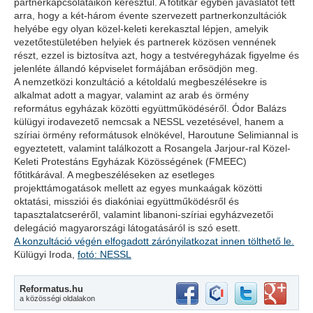
partnerkapcsolataikon keresztül. A főtitkár egyben javaslatot tett
arra, hogy a két-három évente szervezett partnerkonzultációk
helyébe egy olyan közel-keleti kerekasztal lépjen, amelyik
vezetőtestületében helyiek és partnerek közösen vennének
részt, ezzel is biztosítva azt, hogy a testvéregyházak figyelme és
jelenléte állandó képviselet formájában erősödjön meg.
A nemzetközi konzultáció a kétoldalú megbeszélésekre is
alkalmat adott a magyar, valamint az arab és örmény
református egyházak közötti együttműködéséről. Ódor Balázs
külügyi irodavezető nemcsak a NESSL vezetésével, hanem a
szíriai örmény reformátusok elnökével, Haroutune Selimiannal is
egyeztetett, valamint találkozott a Rosangela Jarjour-ral Közel-
Keleti Protestáns Egyházak Közösségének (FMEEC)
főtitkárával. A megbeszéléseken az esetleges
projekttámogatások mellett az egyes munkaágak közötti
oktatási, missziói és diakóniai együttműködésről és
tapasztalatcseréről, valamint libanoni-szíriai egyházvezetői
delegáció magyarországi látogatásáról is szó esett.
A konzultáció végén elfogadott zárónyilatkozat innen tölthető le.
Külügyi Iroda,
fotó: NESSL
Reformatus.hu
a közösségi oldalakon