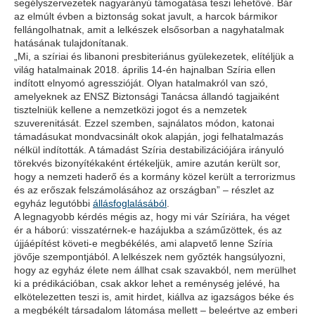
segélyszervezetek nagyarányú támogatása teszi lehetővé. Bár
az elmúlt évben a biztonság sokat javult, a harcok bármikor
fellángolhatnak, amit a lelkészek elsősorban a nagyhatalmak
hatásának tulajdonítanak.
„Mi, a szíriai és libanoni presbiteriánus gyülekezetek, elítéljük a
világ hatalmainak 2018. április 14-én hajnalban Szíria ellen
indított elnyomó agresszióját. Olyan hatalmakról van szó,
amelyeknek az ENSZ Biztonsági Tanácsa állandó tagjaiként
tisztelniük kellene a nemzetközi jogot és a nemzetek
szuverenitását. Ezzel szemben, sajnálatos módon, katonai
támadásukat mondvacsinált okok alapján, jogi felhatalmazás
nélkül indították. A támadást Szíria destabilizációjára irányuló
törekvés bizonyítékaként értékeljük, amire azután került sor,
hogy a nemzeti haderő és a kormány közel került a terrorizmus
és az erőszak felszámolásához az országban” – részlet az
egyház legutóbbi
állásfoglalásából
.
A legnagyobb kérdés mégis az, hogy mi vár Szíriára, ha véget
ér a háború: visszatérnek-e hazájukba a száműzöttek, és az
újjáépítést követi-e megbékélés, ami alapvető lenne Szíria
jövője szempontjából. A lelkészek nem győzték hangsúlyozni,
hogy az egyház élete nem állhat csak szavakból, nem merülhet
ki a prédikációban, csak akkor lehet a reménység jelévé, ha
elkötelezetten teszi is, amit hirdet, kiállva az igazságos béke és
a megbékélt társadalom látomása mellett – beleértve az emberi