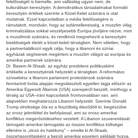
felelősségét is kiemelte, ami vallásilag ugyan nem, de
kulturálisan keresztyén. A demokratikus társadalmakat formáló
keresztyén értékek szerinte a Közel-Kelet számára is utat
mutatnak. Ezzel kapcsolatban a média felelősségére is
rámutatott, mondván, hogy az iszlámellenesség, a muszlim világ
kriminalizálása sokkal veszélyesebb Európa jövőjére nézve, mint
a muszlimok számára, és rendkívül megnehezíti a keresztyén
kisebbségek életét a közel-keleti térségben. Nem véletlen, hogy
a partnertalálkozó egyik célja, hogy a libanoni és szíriai
egyházak segítsenek megérteni a muszlim világot az európai és
amerikai partnerek számára.
Dr. Basem Al-Shaab, az egyház presbitere politikusként
értékelte a keresztyének helyzetét a térségben. A református
szívsebész a libanoni parlament protestánsok számára
fenntartott kvóta alapján megválasztott egyetlen tagja először az
Amerikai Egyesült Államok (USA) szerepéről beszélt, minthogy a
térség az USA–iráni kapcsolatok frontvonalában van, ami
alapvetően meghatározza Libanon helyzetét. Szerinte Donald
Trump elnöksége óta ez a feszültség éleződött ki, kiegészülve
az orosz jelenléttel és befolyással, ami az orosz-amerikai
konfliktus megerősödéséhez vezetett. A Libanon szuverenitását
támogató amerikai támogatás az összes konfliktus költségei
ellenére is „olcsó és hatékony” – emelte ki Al-Shaab,
összehasonlításként a bejrúti amerikai egyetem példáját hozva,