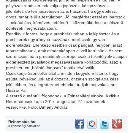
foglalkozás is képviselethez jut, amennyiben erre mód van. A
pályázati rendszer indokolja a jogászok, közgazdászok
jelenlétét, de természetesen az is hasznos, ha egy építész,
orvos, tanár is ül a testületben. Jól megférhet ezzel az iparosok
– például ács, kőműves, tetőfedő – közreműködése a célszerű
döntések meghozatalában.
Rendkívül fontos, hogy a presbitériumban a lelkipásztor és a
presbiterek egy irányba húzzanak, mert csak így van
előrehaladás. Ellenkező esetben csak pangást, helyben járást
tapasztalhatunk, amit mindenképpen el kell kerülnünk. Az sem
szerencsés, ha a presbiterek szerepe csak a tekintélyelv alapján
előterjesztett javaslatok megszavazására korlátozódik, azaz a
presbitérium „bólintó Jánosok” testületévé válik.
Cselekedje Szentlelke által a minden kegyelem Istene, hogy
ezúttal bővelkedjünk az áldozatra, önzetlen szolgálatra kész
jelöltekben, és a legrátermettebbeket tudjuk megválasztani!
Huszár Pál
A szerző dunántúli főgondnok, a Zsinat világi elnöke. A cikk a
Reformátusok Lapja 2017. augusztus 27-i számánek
vezércikke. Fotó: Dimény András
Reformatus.hu
a közösségi oldalakon