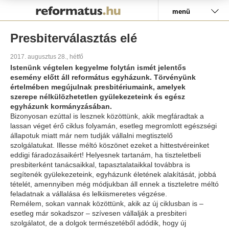
Pályázat
menü
Presbiterválasztás elé
2017. augusztus 28., hétfő
Istenünk végtelen kegyelme folytán ismét jelentős
esemény előtt áll református egyházunk. Törvényünk
értelmében megújulnak presbitériumaink, amelyek
szerepe nélkülözhetetlen gyülekezeteink és egész
egyházunk kormányzásában.
Bizonyosan ezúttal is lesznek közöttünk, akik megfáradtak a
lassan véget érő ciklus folyamán, esetleg megromlott egészségi
állapotuk miatt már nem tudják vállalni megtisztelő
szolgálatukat. Illesse méltó köszönet ezeket a hittestvéreinket
eddigi fáradozásaikért! Helyesnek tartanám, ha tiszteletbeli
presbiterként tanácsaikkal, tapasztalataikkal továbbra is
segítenék gyülekezeteink, egyházunk életének alakítását, jobbá
tételét, amennyiben még módjukban áll ennek a tiszteletre méltó
feladatnak a vállalása és lelkiismeretes végzése.
Remélem, sokan vannak közöttünk, akik az új ciklusban is –
esetleg már sokadszor – szívesen vállalják a presbiteri
szolgálatot, de a dolgok természetéből adódik, hogy új