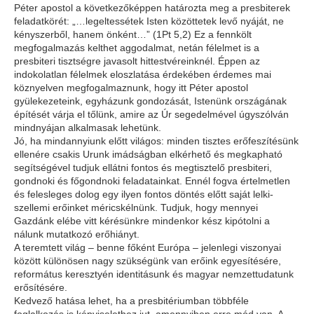
Péter apostol a következőképpen határozta meg a presbiterek
feladatkörét: „…legeltessétek Isten közöttetek levő nyáját, ne
kényszerből, hanem önként…” (1Pt 5,2) Ez a fennkölt
megfogalmazás kelthet aggodalmat, netán félelmet is a
presbiteri tisztségre javasolt hittestvéreinknél. Éppen az
indokolatlan félelmek eloszlatása érdekében érdemes mai
köznyelven megfogalmaznunk, hogy itt Péter apostol
gyülekezeteink, egyházunk gondozását, Istenünk országának
építését várja el tőlünk, amire az Úr segedelmével úgyszólván
mindnyájan alkalmasak lehetünk.
Jó, ha mindannyiunk előtt világos: minden tisztes erőfeszítésünk
ellenére csakis Urunk imádságban elkérhető és megkapható
segítségével tudjuk ellátni fontos és megtisztelő presbiteri,
gondnoki és főgondnoki feladatainkat. Ennél fogva értelmetlen
és felesleges dolog egy ilyen fontos döntés előtt saját lelki-
szellemi erőinket méricskélnünk. Tudjuk, hogy mennyei
Gazdánk elébe vitt kérésünkre mindenkor kész kipótolni a
nálunk mutatkozó erőhiányt.
A teremtett világ – benne főként Európa – jelenlegi viszonyai
között különösen nagy szükségünk van erőink egyesítésére,
református keresztyén identitásunk és magyar nemzettudatunk
erősítésére.
Kedvező hatása lehet, ha a presbitériumban többféle