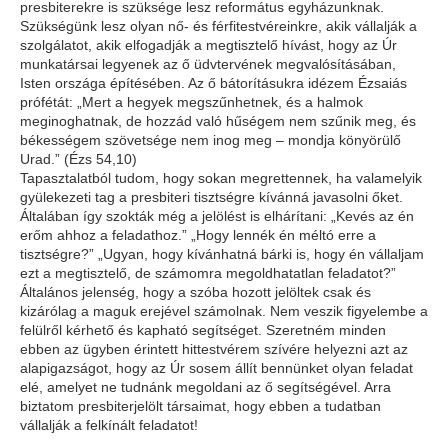
presbiterekre is szüksége lesz református egyházunknak.
Szükségünk lesz olyan nő- és férfitestvéreinkre, akik vállalják a
szolgálatot, akik elfogadják a megtisztelő hívást, hogy az Úr
munkatársai legyenek az ő üdvtervének megvalósításában,
Isten országa építésében. Az ő bátorításukra idézem Ézsaiás
prófétát: „Mert a hegyek megszűnhetnek, és a halmok
meginoghatnak, de hozzád való hűségem nem szűnik meg, és
békességem szövetsége nem inog meg – mondja könyörülő
Urad.” (Ézs 54,10)
Tapasztalatból tudom, hogy sokan megrettennek, ha valamelyik
gyülekezeti tag a presbiteri tisztségre kívánná javasolni őket.
Általában így szokták még a jelölést is elhárítani: „Kevés az én
erőm ahhoz a feladathoz.” „Hogy lennék én méltó erre a
tisztségre?” „Ugyan, hogy kívánhatná bárki is, hogy én vállaljam
ezt a megtisztelő, de számomra megoldhatatlan feladatot?”
Általános jelenség, hogy a szóba hozott jelöltek csak és
kizárólag a maguk erejével számolnak. Nem veszik figyelembe a
felülről kérhető és kapható segítséget. Szeretném minden
ebben az ügyben érintett hittestvérem szívére helyezni azt az
alapigazságot, hogy az Úr sosem állít bennünket olyan feladat
elé, amelyet ne tudnánk megoldani az ő segítségével. Arra
biztatom presbiterjelölt társaimat, hogy ebben a tudatban
vállalják a felkínált feladatot!