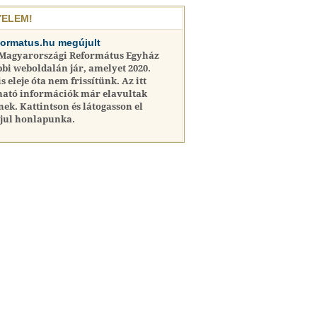
YELEM!
formatus.hu megújult
 Magyarországi Református Egyház
bi weboldalán jár, amelyet 2020.
is eleje óta nem frissítünk. Az itt
ható információk már elavultak
nek. Kattintson és látogasson el
jul honlapunka.