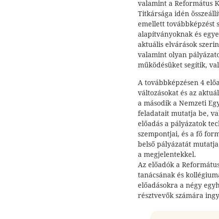
valamint a Református K
Titkársága idén összeállí
emellett továbbképzést 
alapítványoknak és egye
aktuális elvárások szerin
valamint olyan pályázat
működésüket segítik, val
A továbbképzésen 4 előad
változásokat és az aktuá
a második a Nemzeti Eg
feladatait mutatja be, v
előadás a pályázatok tech
szempontjai, és a fő fo
belső pályázatát mutatja
a megjelentekkel.
Az előadók a Református 
tanácsának és kollégiumá
előadásokra a négy egyh
résztvevők számára ing