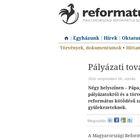
Egyházunk
Hírek
Oktatu
Törvények, dokumentumok
•
Hitta
Pályázati to
2016. szeptember 28., szerda
Négy helyszínen – Pápa
pályázatokról és a törv
református kötődésű s
gyülekezeteknek.
Megosztás
A Magyarországi Reformá