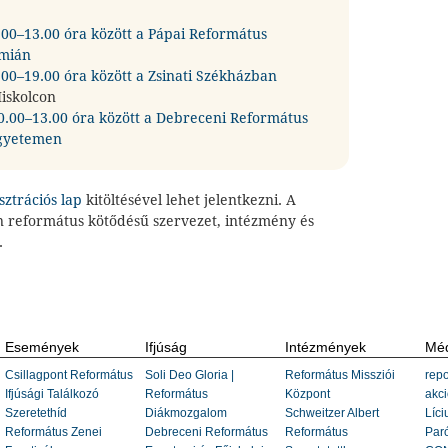
.00–13.00 óra között a Pápai Református
émián
00–19.00 óra között a Zsinati Székházban
iskolcon
0.00–13.00 óra között a Debreceni Református
gyetemen
sztrációs lap
kitöltésével lehet jelentkezni. A
 református kötődésű szervezet, intézmény és
.
Események
Ifjúság
Intézmények
Méd
Csillagpont Református
Soli Deo Gloria |
Református Missziói
repo
Ifjúsági Találkozó
Református
Központ
akci
Szeretethíd
Diákmozgalom
Schweitzer Albert
Líci
Református Zenei
Debreceni Református
Református
Paró