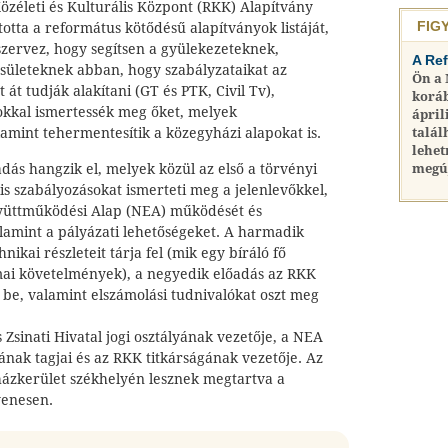
özéleti és Kulturális Központ (RKK) Alapítvány
FIG
totta a református kötődésű alapítványok listáját,
szervez, hogy segítsen a gyülekezeteknek,
A Re
sületeknek abban, hogy szabályzataikat az
Ön a
t át tudják alakítani (GT és PTK, Civil Tv),
koráb
okkal ismertessék meg őket, melyek
ápril
amint tehermentesítik a közegyházi alapokat is.
talál
lehet
ás hangzik el, melyek közül az első a törvényi
megú
lis szabályozásokat ismerteti meg a jelenlevőkkel,
yüttműködési Alap (NEA) működését és
alamint a pályázati lehetőségeket. A harmadik
nikai részleteit tárja fel (mik egy bíráló fő
rmai követelmények), a negyedik előadás az RKK
 be, valamint elszámolási tudnivalókat oszt meg
Zsinati Hivatal jogi osztályának vezetője, a NEA
nak tagjai és az RKK titkárságának vezetője. Az
ázkerület székhelyén lesznek megtartva a
yenesen.