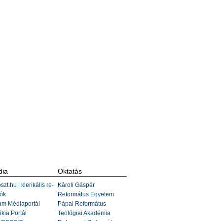
ia
Oktatás
szt.hu | klerikális re-
Károli Gáspár
ók
Református Egyetem
um Médiaportál
Pápai Református
kia Portál
Teológiai Akadémia