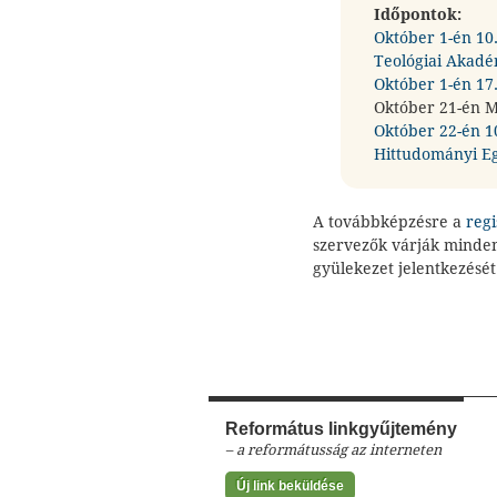
Időpontok:
Október 1-én 10
Teológiai Akad
Október 1-én 17.
Október 21-én M
Október 22-én 1
Hittudományi E
A továbbképzésre a
regi
szervezők várják minden
gyülekezet jelentkezését
Református linkgyűjtemény
– a reformátusság az interneten
Új link beküldése