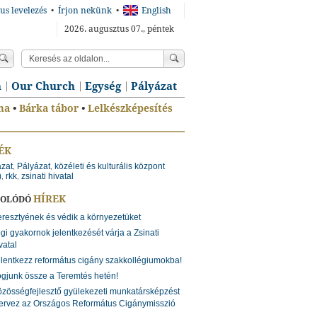
us levelezés
•
Írjon nekünk
•
English
2026. augusztus 07., péntek
n
Our Church
Egység
Pályázat
ma
•
Bárka tábor
•
Lelkészképesítés
ÉK
ázat
Pályázat
közéleti és kulturális központ
,
,
)
rkk
zsinati hivatal
,
,
HÍREK
SOLÓDÓ
resztyének és védik a környezetüket
gi gyakornok jelentkezését várja a Zsinati
vatal
lentkezz református cigány szakkollégiumokba!
gjunk össze a Teremtés hetén!
zösségfejlesztő gyülekezeti munkatársképzést
ervez az Országos Református Cigánymisszió