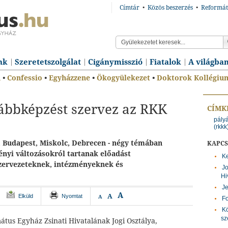
Címtár
•
Közös beszerzés
•
Reformát
nk
Szeretetszolgálat
Cigánymisszió
Fiatalok
A világba
n
•
Confessio
•
Egyházzene
•
Ökogyülekezet
•
Doktorok Kollégiu
vábbképzést szervez az RKK
CÍMK
pály
(rkkk
, Budapest, Miskolc, Debrecen - négy témában
KAPC
ényi változásokról tartanak előadást
Ke
zervezeteknek, intézményeknek és
Jo
Hi
Je
A
A
Elküld
Nyomtat
A
Fo
Kö
sz
tus Egyház Zsinati Hivatalának Jogi Osztálya,