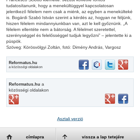
tudatosítanunk, hogy a menekültüggyel kapcsolatosan
jelentkező félelem nem csak a miénk, az egyben a menekülteké
is. Bogárdi Szabó István szerint a kérdés az, hogyan ne féljünk,
hiszen félelem mindannyiunkban van, azt le kell győznünk. „A
félelem ellentéte nem a bátorság. A félelmet szeretettel,
szerénységgel és felelősséggel tudjuk legyőzni” – jelentette ki a
püspök.
Szöveg: Körösvölgyi Zoltán, fotó: Dimény András, Vargosz
Reformatus.hu
a közösségi oldalakon
Reformatus.hu
a
közösségi oldalakon
Asztali verzió
címlapra
vissza a lap tetejére