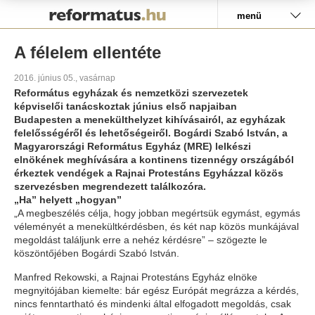
Pályázat
menü
A félelem ellentéte
2016. június 05., vasárnap
Református egyházak és nemzetközi szervezetek
képviselői tanácskoztak június első napjaiban
Budapesten a menekülthelyzet kihívásairól, az egyházak
felelősségéről és lehetőségeiről. Bogárdi Szabó István, a
Magyarországi Református Egyház (MRE) lelkészi
elnökének meghívására a kontinens tizennégy országából
érkeztek vendégek a Rajnai Protestáns Egyházzal közös
szervezésben megrendezett találkozóra.
„Ha” helyett „hogyan”
„A megbeszélés célja, hogy jobban megértsük egymást, egymás
véleményét a menekültkérdésben, és két nap közös munkájával
megoldást találjunk erre a nehéz kérdésre” – szögezte le
köszöntőjében Bogárdi Szabó István.
Manfred Rekowski, a Rajnai Protestáns Egyház elnöke
megnyitójában kiemelte: bár egész Európát megrázza a kérdés,
nincs fenntartható és mindenki által elfogadott megoldás, csak