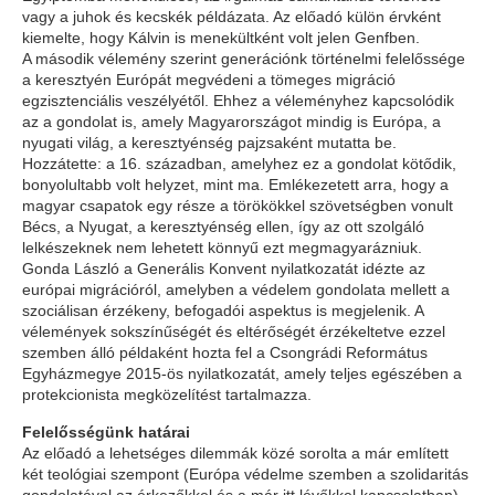
vagy a juhok és kecskék példázata. Az előadó külön érvként
kiemelte, hogy Kálvin is menekültként volt jelen Genfben.
A második vélemény szerint generációnk történelmi felelőssége
a keresztyén Európát megvédeni a tömeges migráció
egzisztenciális veszélyétől. Ehhez a véleményhez kapcsolódik
az a gondolat is, amely Magyarországot mindig is Európa, a
nyugati világ, a keresztyénség pajzsaként mutatta be.
Hozzátette: a 16. században, amelyhez ez a gondolat kötődik,
bonyolultabb volt helyzet, mint ma. Emlékezetett arra, hogy a
magyar csapatok egy része a törökökkel szövetségben vonult
Bécs, a Nyugat, a keresztyénség ellen, így az ott szolgáló
lelkészeknek nem lehetett könnyű ezt megmagyarázniuk.
Gonda László a Generális Konvent nyilatkozatát idézte az
európai migrációról, amelyben a védelem gondolata mellett a
szociálisan érzékeny, befogadói aspektus is megjelenik. A
vélemények sokszínűségét és eltérőségét érzékeltetve ezzel
szemben álló példaként hozta fel a Csongrádi Református
Egyházmegye 2015-ös nyilatkozatát, amely teljes egészében a
protekcionista megközelítést tartalmazza.
Felelősségünk határai
Az előadó a lehetséges dilemmák közé sorolta a már említett
két teológiai szempont (Európa védelme szemben a szolidaritás