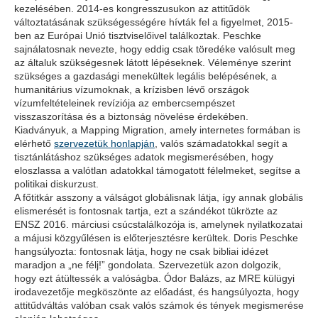
kezelésében. 2014-es kongresszusukon az attitűdök
változtatásának szükségességére hívták fel a figyelmet, 2015-
ben az Európai Unió tisztviselőivel találkoztak. Peschke
sajnálatosnak nevezte, hogy eddig csak töredéke valósult meg
az általuk szükségesnek látott lépéseknek. Véleménye szerint
szükséges a gazdasági menekültek legális belépésének, a
humanitárius vízumoknak, a krízisben lévő országok
vízumfeltételeinek revíziója az embercsempészet
visszaszorítása és a biztonság növelése érdekében.
Kiadványuk, a Mapping Migration, amely internetes formában is
elérhető
szervezetük honlapján
, valós számadatokkal segít a
tisztánlátáshoz szükséges adatok megismerésében, hogy
eloszlassa a valótlan adatokkal támogatott félelmeket, segítse a
politikai diskurzust.
A főtitkár asszony a válságot globálisnak látja, így annak globális
elismerését is fontosnak tartja, ezt a szándékot tükrözte az
ENSZ 2016. márciusi csúcstalálkozója is, amelynek nyilatkozatai
a májusi közgyűlésen is előterjesztésre kerültek. Doris Peschke
hangsúlyozta: fontosnak látja, hogy ne csak bibliai idézet
maradjon a „ne félj!” gondolata. Szervezetük azon dolgozik,
hogy ezt átültessék a valóságba. Ódor Balázs, az MRE külügyi
irodavezetője megköszönte az előadást, és hangsúlyozta, hogy
attitűdváltás valóban csak valós számok és tények megismerése