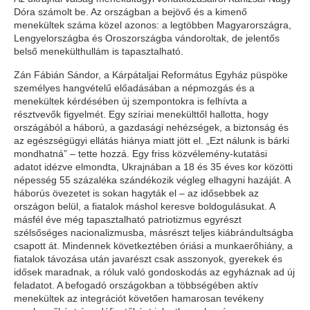
Dóra számolt be. Az országban a bejövő és a kimenő
menekültek száma közel azonos: a legtöbben Magyarországra,
Lengyelországba és Oroszországba vándoroltak, de jelentős
belső menekülthullám is tapasztalható.
Zán Fábián Sándor, a Kárpátaljai Református Egyház püspöke
személyes hangvételű előadásában a népmozgás és a
menekültek kérdésében új szempontokra is felhívta a
résztvevők figyelmét. Egy szíriai menekülttől hallotta, hogy
országából a háború, a gazdasági nehézségek, a biztonság és
az egészségügyi ellátás hiánya miatt jött el. „Ezt nálunk is bárki
mondhatná” – tette hozzá. Egy friss közvélemény-kutatási
adatot idézve elmondta, Ukrajnában a 18 és 35 éves kor közötti
népesség 55 százaléka szándékozik végleg elhagyni hazáját. A
háborús övezetet is sokan hagyták el – az idősebbek az
országon belül, a fiatalok máshol keresve boldogulásukat. A
másfél éve még tapasztalható patriotizmus egyrészt
szélsőséges nacionalizmusba, másrészt teljes kiábrándultságba
csapott át. Mindennek következtében óriási a munkaerőhiány, a
fiatalok távozása után javarészt csak asszonyok, gyerekek és
idősek maradnak, a róluk való gondoskodás az egyháznak ad új
feladatot. A befogadó országokban a többségében aktív
menekültek az integrációt követően hamarosan tevékeny