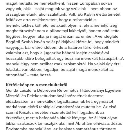
magát mutatta be menekültként, hiszen Európában sokan
vagyunk, akik – saját magunk vagy szüleink – nem abban az
országban élünk, ahol születtünk. Volt, aki Kálvin élettörténetét
felidézve arra emlékeztetett, hogy a reformáció is
menekültekhez köthető, és akadt olyan is, aki a menekültség
meghatározását nem a pillanatnyi lakhelytől, hanem attól tette
függővé, hogyan akarja magát érezni az ember. A vendéglátó
Bogárdi Szabó István saját példájával idézte fel, hogy mindkét
nagyapja, bár eltérő időben, de a határon túlról érkezett,
valamint azt, hogy a jugoszláv háború idején családjával
hosszabb időre befogadtak egy boszniai menekült házaspárt. „A
menekültügy nem szólhat csak szólamokról. Ha valaki úgy érzi,
feladata van ebben, fogadjon be saját maga menekültet az
otthonába” – tette hozzá.
Kétféleképpen a menekültekről
Gonda László, a Debreceni Református Hittudományi Egyetem
Missziói és Felekezettudományi Intézetének docense
előadásában a menekültek fogadtatásának két, egymástól
markánsan eltérő teológiai vonatkozását mutatta be. Az első
szerint Krisztus nevében szeretettel kell fogadnunk az
érkezőket, mert a befogadás hitünk lényege. Az állítást olyan
bibliai szakaszok támasztják alá, mint Ábrahám elhívása, Jézus
Egyiptomba menekülése, az irgalmas samaritánus története