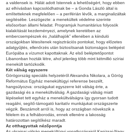
a valdensek is. Hálát adott Istennek a lehetőségért, hogy ebben
az elhívásban kapcsolódhatnak be – a Gonda László által is
említetteknek megfelelően – a periférián lévők, a marginalizáltak
segítésébe. Leszögezte: a menekültek védelme szerinte
elsősorban állami feladat. Programjuk humanitárius folyosók
kialakítását kezdeményezi, amelynek keretében az
embercsempészek és „halálhajóik” ellenében a kiinduló
országokban létesítenek regisztrációs pontokat, hogy előzetes
adatgyűjtés, ellenőrzés után biztosítsanak biztonságos belépést
Európába a vízumot kapottaknak. Az első beléptetőpontot
Libanonban hozták létre, ahol jelenleg több mint kétmillió szíriai
menekült tartózkodik.
Két válság egyszerre
Görögország speciális helyzetéről Alexandra Nikolara, a Görög
Református Egyház menekültügyi referense beszélt,
hangsúlyozva: országukat egyszerre két válság érte, a
gazdasági és a menekültválság. A gazdasági válság miatt
lépéseket tett egyház a menekültválságra így gyorsan tudott
reagálni, segítő-támogató karitatív munkájukat országszerte
végzik. Beszámolt arról is, hogy az országban növekszik a
félelem és a felháborodás, ennek ellenére a lakosság
határozottan segítőkész maradt.
Az otthagyottak nézőpontja
Az ukrajnai válság menekültügyi vonatkozásairól Kanizsai-Nagy