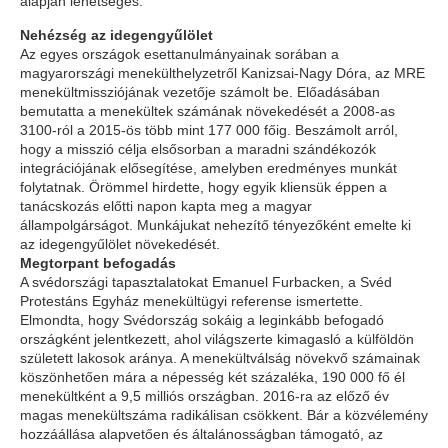
alapján lehetséges.
Nehézség az idegengyűlölet
Az egyes országok esettanulmányainak sorában a
magyarországi menekülthelyzetről Kanizsai-Nagy Dóra, az MRE
menekültmissziójának vezetője számolt be. Előadásában
bemutatta a menekültek számának növekedését a 2008-as
3100-ról a 2015-ös több mint 177 000 főig. Beszámolt arról,
hogy a misszió célja elsősorban a maradni szándékozók
integrációjának elősegítése, amelyben eredményes munkát
folytatnak. Örömmel hirdette, hogy egyik kliensük éppen a
tanácskozás előtti napon kapta meg a magyar
állampolgárságot. Munkájukat nehezítő tényezőként emelte ki
az idegengyűlölet növekedését.
Megtorpant befogadás
A svédországi tapasztalatokat Emanuel Furbacken, a Svéd
Protestáns Egyház menekültügyi referense ismertette.
Elmondta, hogy Svédország sokáig a leginkább befogadó
országként jelentkezett, ahol világszerte kimagasló a külföldön
született lakosok aránya. A menekültválság növekvő számainak
köszönhetően mára a népesség két százaléka, 190 000 fő él
menekültként a 9,5 milliós országban. 2016-ra az előző év
magas menekültszáma radikálisan csökkent. Bár a közvélemény
hozzáállása alapvetően és általánosságban támogató, az