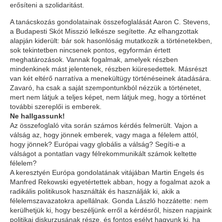
erősíteni a szolidaritást.
A tanácskozás gondolatainak összefoglalását Aaron C. Stevens,
a Budapesti Skót Misszió lelkésze segítette. Az elhangzottak
alapján kiderült: bár sok hasonlóság mutatkozik a történetekben,
sok tekintetben nincsenek pontos, egyformán értett
meghatározások. Vannak fogalmak, amelyek részben
mindenkinek mást jelentenek, részben kiüresedettek. Másrészt
van két eltérő narratíva a menekültügy történéseinek átadására.
Zavaró, ha csak a saját szempontunkból nézzük a történetet,
mert nem látjuk a teljes képet, nem látjuk meg, hogy a történet
további szereplői is emberek.
Ne hallgassunk!
Az összefoglaló vita során számos kérdés felmerült. Vajon a
válság az, hogy jönnek emberek, vagy maga a félelem attól,
hogy jönnek? Európai vagy globális a válság? Segíti-e a
válságot a pontatlan vagy félrekommunikált számok keltette
félelem?
A keresztyén Európa gondolatának vitájában Martin Engels és
Manfred Rekowski egyetértettek abban, hogy a fogalmat azok a
radikális politikusok használták és használják ki, akik a
félelemszavazatokra apellálnak. Gonda László hozzátette: nem
kerülhetjük ki, hogy beszéljünk erről a kérdésről, hiszen napjaink
politikai diskurzusának része, és fontos esélyt hagyunk ki, ha