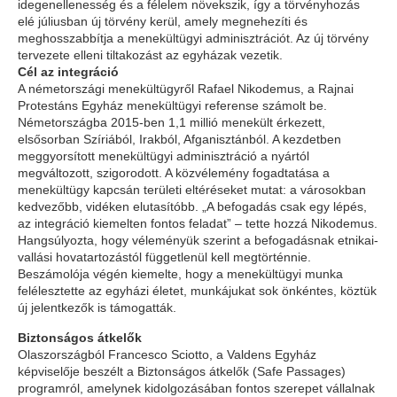
idegenellenesség és a félelem növekszik, így a törvényhozás
elé júliusban új törvény kerül, amely megnehezíti és
meghosszabbítja a menekültügyi adminisztrációt. Az új törvény
tervezete elleni tiltakozást az egyházak vezetik.
Cél az integráció
A németországi menekültügyről Rafael Nikodemus, a Rajnai
Protestáns Egyház menekültügyi referense számolt be.
Németországba 2015-ben 1,1 millió menekült érkezett,
elsősorban Szíriából, Irakból, Afganisztánból. A kezdetben
meggyorsított menekültügyi adminisztráció a nyártól
megváltozott, szigorodott. A közvélemény fogadtatása a
menekültügy kapcsán területi eltéréseket mutat: a városokban
kedvezőbb, vidéken elutasítóbb. „A befogadás csak egy lépés,
az integráció kiemelten fontos feladat” – tette hozzá Nikodemus.
Hangsúlyozta, hogy véleményük szerint a befogadásnak etnikai-
vallási hovatartozástól függetlenül kell megtörténnie.
Beszámolója végén kiemelte, hogy a menekültügyi munka
felélesztette az egyházi életet, munkájukat sok önkéntes, köztük
új jelentkezők is támogatták.
Biztonságos átkelők
Olaszországból Francesco Sciotto, a Valdens Egyház
képviselője beszélt a
Biztonságos átkelők (Safe Passages)
programról, amelynek kidolgozásában fontos szerepet vállalnak