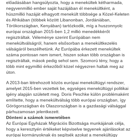
előadásában hangsúlyozta, hogy a menekültek kétharmada,
negyvenmillió ember saját hazájában él menekültként, a
húszmillió hazáját elhagyott menekült többsége a Közel-Keleten
és Afrikában (többek között Libanonban, Jordániában,
Törökországban, Kenyában) tartózkodik, míg a huszonnyolc
európai országban 2015-ben 1,2 millió menedékkérőt
regisztráltak. Véleménye szerint Európában nem
menekültválságról, hanem elsősorban a menekültkezelés
válságáról beszélhetünk. Az Európába érkezett menekültek
száma pontosan nem ismert, hiszen sokan több országban is
regisztráltak, mások pedig sehol sem. Szomorú tény, hogy a
több mint egymillió érkezőből közel négyezren haltak meg az
úton.
A 2013-ban létrehozott közös európai menekültügyi rendszer,
amelyet 2015-ben vezettek be, egységes menekültügyi politikai
igény alapján született meg. Doris Peschke külön problémaként
említette, hogy a menekültválság több európai országban, így
Görögországban és Olaszországban is a gazdasági válsággal
párhuzamosan jelentkezett.
Dönteni a számok ismeretében
Az Európai Egyházak Migrációs Bizottsága munkájának célja,
hogy a keresztyén értékeket képviselve tegyenek ajánlásokat az
európai kormányoknak és segítsék azokat a menekültügy