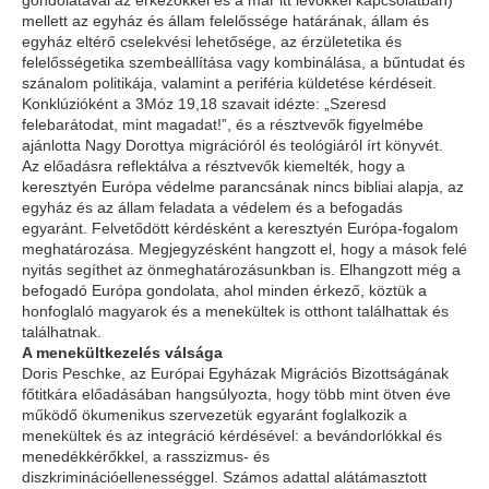
gondolatával az érkezőkkel és a már itt lévőkkel kapcsolatban)
mellett az egyház és állam felelőssége határának, állam és
egyház eltérő cselekvési lehetősége, az érzületetika és
felelősségetika szembeállítása vagy kombinálása, a bűntudat és
szánalom politikája, valamint a periféria küldetése kérdéseit.
Konklúzióként a 3Móz 19,18 szavait idézte:
„Szeresd
felebarátodat, mint magadat!”
, és a résztvevők figyelmébe
ajánlotta
Nagy Dorottya
migrációról és teológiáról írt könyvét.
Az előadásra reflektálva a résztvevők kiemelték, hogy a
keresztyén Európa védelme parancsának nincs bibliai alapja, az
egyház és az állam feladata a védelem és a befogadás
egyaránt. Felvetődött kérdésként a keresztyén Európa-fogalom
meghatározása. Megjegyzésként hangzott el, hogy a mások felé
nyitás segíthet az önmeghatározásunkban is. Elhangzott még a
befogadó Európa gondolata, ahol minden érkező, köztük a
honfoglaló magyarok és a menekültek is otthont találhattak és
találhatnak.
A menekültkezelés válsága
Doris Peschke, az Európai Egyházak Migrációs Bizottságának
főtitkára előadásában hangsúlyozta, hogy több mint ötven éve
működő ökumenikus szervezetük egyaránt foglalkozik a
menekültek és az integráció kérdésével: a bevándorlókkal és
menedékkérőkkel, a rasszizmus- és
diszkriminációellenességgel. Számos adattal alátámasztott