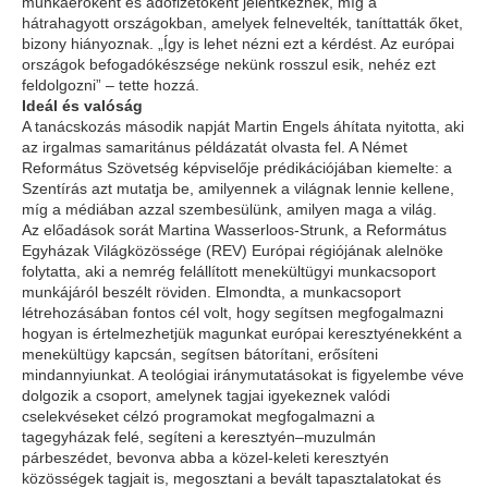
munkaerőként és adófizetőként jelentkeznek, míg a
hátrahagyott országokban, amelyek felnevelték, taníttatták őket,
bizony hiányoznak. „Így is lehet nézni ezt a kérdést. Az európai
országok befogadókészsége nekünk rosszul esik, nehéz ezt
feldolgozni” – tette hozzá.
Ideál és valóság
A tanácskozás második napját Martin Engels áhítata nyitotta, aki
az irgalmas samaritánus példázatát olvasta fel. A Német
Református Szövetség képviselője prédikációjában kiemelte: a
Szentírás azt mutatja be, amilyennek a világnak lennie kellene,
míg a médiában azzal szembesülünk, amilyen maga a világ.
Az előadások sorát Martina Wasserloos-Strunk, a Református
Egyházak Világközössége (REV) Európai régiójának alelnöke
folytatta, aki a nemrég felállított menekültügyi munkacsoport
munkájáról beszélt röviden. Elmondta, a munkacsoport
létrehozásában fontos cél volt, hogy segítsen megfogalmazni
hogyan is értelmezhetjük magunkat európai keresztyénekként a
menekültügy kapcsán, segítsen bátorítani, erősíteni
mindannyiunkat. A teológiai iránymutatásokat is figyelembe véve
dolgozik a csoport, amelynek tagjai igyekeznek valódi
cselekvéseket célzó programokat megfogalmazni a
tagegyházak felé, segíteni a keresztyén–muzulmán
párbeszédet, bevonva abba a közel-keleti keresztyén
közösségek tagjait is, megosztani a bevált tapasztalatokat és