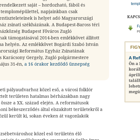
temp
rendelkezett saját – hordozható, fából és
– templomépülettel, napjainkban csak
KAPC
tentiszteleteinek is helyet adó Magyarországi
áz zsinati székházának. A Budapest-Baross téri
F
ázközség Budapest Főváros Zugló
PD
k támogatásával 2014-ben emlékkövet állított
a helyén. Az emlékkövet Bogárdi Szabó István
FIG
rországi Református Egyház Zsinatának
és Karácsony Gergely, Zugló polgármestere
A Re
Ön a
május 31-én,
a 16 órakor kezdődő ünnepség
koráb
ápril
talál
lehet
eleti pályaudvarhoz közel eső, a városi folklór
megú
sztelt területen hatalmas bérházakban nagy
össze a XX. század elején. A reformátusok
oni békeszerződés által elszakított területekről a
zül került ki, sokan éveken át vagonlakók
Erzsébetvároshoz közel eső területén élő