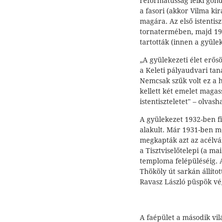
reformátusság lelki gon
a fasori (akkor Vilma ki
magára. Az első istentisz
tornatermében, majd 192
tartották (innen a gyüle
„A gyülekezeti élet er
a Keleti pályaudvari tan
Nemcsak szűk volt ez a h
kellett két emelet magas
istentiszteletet" – olva
A gyülekezet 1932-ben 
alakult. Már 1931-ben m
megkapták azt az acélvá
a Tisztviselőtelepi (a ma
temploma felépüléséig. 
Thököly út sarkán állíto
Ravasz László püspök vé
A faépület a második vi