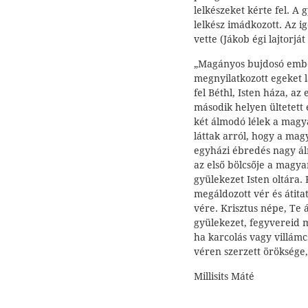
lelkészeket kérte fel. A
lelkész imádkozott. Az i
vette (Jákob égi lajtorját 
„Magányos bujdosó embe
megnyilatkozott egeket lá
fel Béthl, Isten háza, a
második helyen ültetett 
két álmodó lélek a magy
láttak arról, hogy a mag
egyházi ébredés nagy álm
az első bölcsője a magy
gyülekezet Isten oltára. 
megáldozott vér és átita
vére. Krisztus népe, Te á
gyülekezet, fegyvereid m
ha karcolás vagy villám
véren szerzett öröksége
Millisits Máté