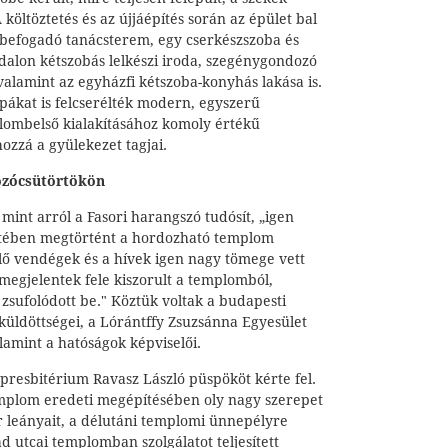
költöztetés és az újjáépítés során az épület bal
 befogadó tanácsterem, egy cserkészszoba és
ldalon kétszobás lelkészi iroda, szegénygondozó
 valamint az egyházfi kétszoba-konyhás lakása is.
pákat is felcserélték modern, egyszerű
ombelső kialakításához komoly értékű
ozzá a gyülekezet tagjai.
ozócsütörtökön
mint arról a Fasori harangszó tudósít, „igen
tében megtörtént a hordozható templom
elő vendégek és a hívek igen nagy tömege vett
a megjelentek fele kiszorult a templomból,
sufolódott be." Köztük voltak a budapesti
küldöttségei, a Lórántffy Zsuzsánna Egyesület
lamint a hatóságok képviselői.
presbitérium Ravasz László püspököt kérte fel.
mplom eredeti megépítésében oly nagy szerepet
ár leányait, a délutáni templomi ünnepélyre
d utcai templomban szolgálatot teljesített