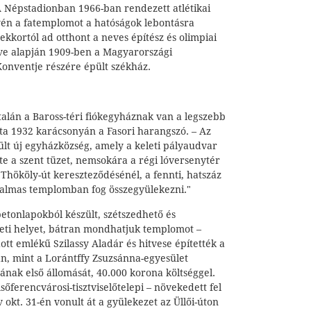
. A Népstadionban 1966-ban rendezett atlétikai
én a fatemplomot a hatóságok lebontásra
ekkortól ad otthont a neves építész és olimpiai
rve alapján 1909-ben a Magyarországi
onventje részére épült székház.
alán a Baross-téri fiókegyháznak van a legszebb
ta 1932 karácsonyán a Fasori harangszó. – Az
sült új egyházközség, amely a keleti pályaudvar
e a szent tüzet, nemsokára a régi lóversenytér
 Thököly-út kereszteződésénél, a fennti, hatszáz
almas templomban fog összegyülekezni."
betonlapokból készült, szétszedhető és
teleti helyet, bátran mondhatjuk templomot –
ott emlékű Szilassy Aladár és hitvese építették a
rán, mint a Lorántffy Zsuzsánna-egyesület
ának első állomását, 40.000 korona költséggel.
sőferencvárosi-tisztviselőtelepi – növekedett fel
okt. 31-én vonult át a gyülekezet az Üllői-úton