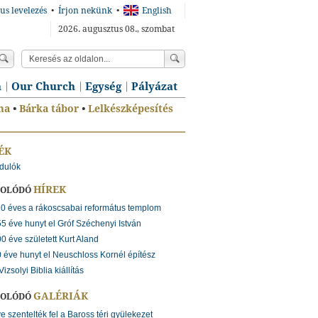
us levelezés
•
Írjon nekünk
•
English
2026. augusztus 08., szombat
n
Our Church
Egység
Pályázat
ma
•
Bárka tábor
•
Lelkészképesítés
ÉK
rdulók
HÍREK
SOLÓDÓ
0 éves a rákoscsabai református templom
5 éve hunyt el Gróf Széchenyi István
0 éve született Kurt Aland
 éve hunyt el Neuschloss Kornél építész
Vizsolyi Biblia kiállítás
GALÉRIÁK
SOLÓDÓ
e szentelték fel a Baross téri gyülekezet