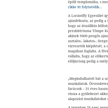
épült templomába, s mos
cikke itt folytatódik...
A Lorántffy Egyesület í
ajándékozta, az pedig a B
hogy az átszállítás költs
presbitériuma Tömpe Kár
akinek 9400 pengős ajánla
asztalos-, lakatos-, üve
vízvezeték kiépítését, a 
magában foglalta. A fővá
vállalta, hogy az előkerte
elöljáróság pedig a mély
„Megindulhatott hát a szé
munkálatok. Örvendetes 
farácsok – 31 éves haszn
vissza a gyülekezet akk
alapozási munkálatokat 
A templom 26 ezer pengőb