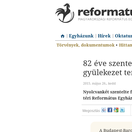
Egyházunk
Hírek
Oktatu
Törvények, dokumentumok
•
Hitta
82 éve szentel
gyülekezet t
2015. május 26., kedd
Nyolcvankét szentelte 
téri Református Egyhá
Megosztás
A Budapest-Baro