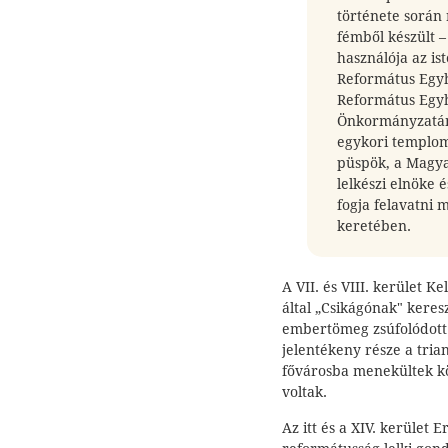
története során 
fémből készült 
használója az is
Református Egyh
Református Egyh
Önkormányzatána
egykori templom
püspök, a Magya
lelkészi elnöke 
fogja felavatni 
keretében.
A VII. és VIII. kerület K
által „Csikágónak" kere
embertömeg zsúfolódott 
jelentékeny része a trian
fővárosba menekültek kö
voltak.
Az itt és a XIV. kerület 