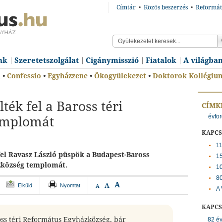
Címtár
•
Közös beszerzés
•
Reformát
nk
Szeretetszolgálat
Cigánymisszió
Fiatalok
A világba
n
•
Confessio
•
Egyházzene
•
Ökogyülekezet
•
Doktorok Kollégiu
ték fel a Baross téri
CÍMK
évfo
emplomát
KAPC
11
fel Ravasz László püspök a Budapest-Baross
15
zközség templomát.
10
80
A
A
Elküld
Nyomtat
A
A 
KAPC
ss téri Református Egyházközség, bár
82 év