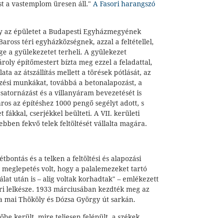
t a vastemplom üresen áll."
A Fasori harangszó
gy az épületet a Budapesti Egyházmegyének
aross téri egyházközségnek, azzal a feltétellel,
ége a gyülekezetet terheli. A gyülekezet
oly építőmestert bízta meg ezzel a feladattal,
ta az átszállítás mellett a törések pótlását, az
gezési munkákat, továbbá a betonalapozást, a
csatornázást és a villanyáram bevezetését is
ros az építéshez 1000 pengő segélyt adott, s
t fákkal, cserjékkel beülteti. A VII. kerületi
ebben fekvő telek feltöltését vállalta magára.
tbontás és a telken a feltöltési és alapozási
meglepetés volt, hogy a palalemezeket tartó
álat után is – alig voltak korhadtak" – emlékezett
ori lelkésze. 1933 márciusában kezdték meg az
a mai Thököly és Dózsa György út sarkán.
e került, mire teljesen felépült, a székek