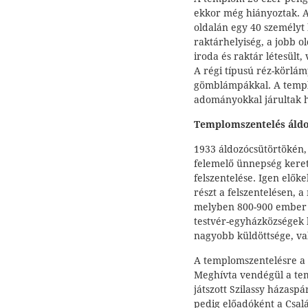
ekkor még hiányoztak. A 
oldalán egy 40 személyt
raktárhelyiség, a jobb o
iroda és raktár létesült,
A régi típusú réz-körlám
gömblámpákkal. A templ
adományokkal járultak h
Templomszentelés áld
1933 áldozócsütörtökén, 
felemelő ünnepség kere
felszentelése. Igen elők
részt a felszentelésen, 
melyben 800-900 ember z
testvér-egyházközségek 
nagyobb küldöttsége, va
A templomszentelésre a 
Meghívta vendégül a te
játszott Szilassy házasp
pedig előadóként a Csalá