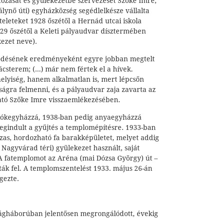
dozását és gyülekezetbe szervezését Szőke Imre,
rálynő úti) egyházközség segédlelkésze vállalta
teleteket 1928 őszétől a Hernád utcai iskola
9 őszétől a Keleti pályaudvar dísztermében
kezet neve).
ősödésének eredményeként egyre jobban megtelt
ácsterem; (...) már nem fértek el a hívek.
elyiség, hanem alkalmatlan is, mert lépcsőn
ságra felmenni, és a pályaudvar zaja zavarta az
sható Szőke Imre visszaemlékezésében.
fiókegyházzá, 1938-ban pedig anyaegyházzá
egindult a gyűjtés a templomépítésre. 1933-ban
zas, hordozható fa barakképületet, melyet addig
i Nagyvárad téri) gyülekezet használt, saját
A fatemplomot az Aréna (mai Dózsa György) út –
tták fel. A templomszentelést 1933. május 26-án
gezte.
lágháborúban jelentősen megrongálódott, évekig