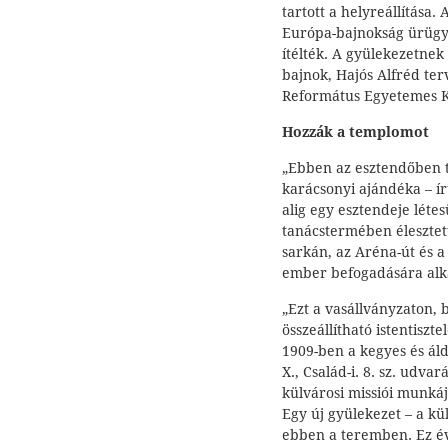
tartott a helyreállítása
Európa-bajnokság ürügy
ítélték. A gyülekezetnek 
bajnok, Hajós Alfréd te
Református Egyetemes K
Hozzák a templomot
„Ebben az esztendőben t
karácsonyi ajándéka – ír
alig egy esztendeje léte
tanácstermében élesztett
sarkán, az Aréna-út és a
ember befogadására alk
„Ezt a vasállványzaton, 
összeállítható istentisz
1909-ben a kegyes és áld
X., Család-i. 8. sz. udva
külvárosi missiói munkáj
Egy új gyülekezet – a kül
ebben a teremben. Ez év 