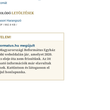
lomát
LETÖLTÉSEK
SOLÓDÓ
asori Harangszó
F / 892.9 KB /
YELEM!
formatus.hu megújult
 Magyarországi Református Egyház
bi weboldalán jár, amelyet 2020.
is eleje óta nem frissítünk. Az itt
ható információk már elavultak
nek. Kattintson és látogasson el
jul honlapunka.