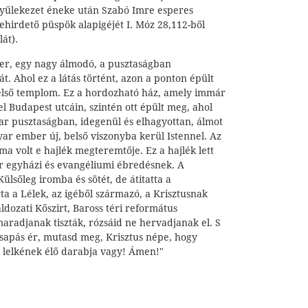
 gyülekezet éneke után Szabó Imre esperes
gehirdető püspök alapigéjét I. Móz 28,112-ből
lát).
r, egy nagy álmodó, a pusztaságban
t. Ahol ez a látás történt, azon a ponton épült
z első templom. Ez a hordozható ház, amely immár
el Budapest utcáin, szintén ott épült meg, ahol
ar pusztaságban, idegenül és elhagyottan, álmot
yar ember új, belső viszonyba kerül Istennel. Az
a volt e hajlék megteremtője. Ez a hajlék lett
ar egyházi és evangéliumi ébredésnek. A
Külsőleg iromba és sötét, de átitatta a
tta a Lélek, az igéből származó, a Krisztusnak
ldozati Kőszirt, Baross téri református
aradjanak tiszták, rózsáid ne hervadjanak el. S
csapás ér, mutasd meg, Krisztus népe, hogy
, lelkének élő darabja vagy! Ámen!"