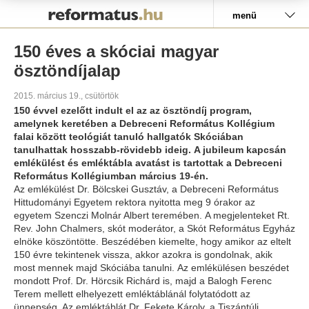
Pályázat
menü
150 éves a skóciai magyar
ösztöndíjalap
2015. március 19., csütörtök
150 évvel ezelőtt indult el az az ösztöndíj program,
amelynek keretében a Debreceni Református Kollégium
falai között teológiát tanuló hallgatók Skóciában
tanulhattak hosszabb-rövidebb ideig. A jubileum kapcsán
emlékülést és emléktábla avatást is tartottak a Debreceni
Református Kollégiumban március 19-én.
Az emlékülést Dr. Bölcskei Gusztáv, a Debreceni Református
Hittudományi Egyetem rektora nyitotta meg 9 órakor az
egyetem Szenczi Molnár Albert teremében. A megjelenteket Rt.
Rev. John Chalmers, skót moderátor, a Skót Református Egyház
elnöke köszöntötte. Beszédében kiemelte, hogy amikor az eltelt
150 évre tekintenek vissza, akkor azokra is gondolnak, akik
most mennek majd Skóciába tanulni. Az emlékülésen beszédet
mondott Prof. Dr. Hörcsik Richárd is, majd a Balogh Ferenc
Terem mellett elhelyezett emléktáblánál folytatódott az
ünnepség. Az emléktáblát Dr. Fekete Károly, a Tiszántúli