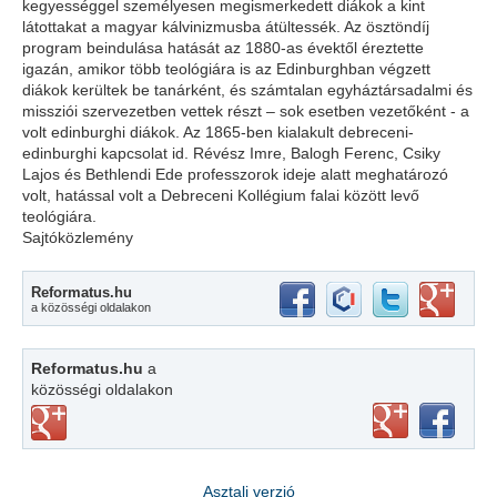
kegyességgel személyesen megismerkedett diákok a kint
látottakat a magyar kálvinizmusba átültessék. Az ösztöndíj
program beindulása hatását az 1880-as évektől éreztette
igazán, amikor több teológiára is az Edinburghban végzett
diákok kerültek be tanárként, és számtalan egyháztársadalmi és
missziói szervezetben vettek részt – sok esetben vezetőként - a
volt edinburghi diákok. Az 1865-ben kialakult debreceni-
edinburghi kapcsolat id. Révész Imre, Balogh Ferenc, Csiky
Lajos és Bethlendi Ede professzorok ideje alatt meghatározó
volt, hatással volt a Debreceni Kollégium falai között levő
teológiára.
Sajtóközlemény
Reformatus.hu
a közösségi oldalakon
Reformatus.hu
a
közösségi oldalakon
Asztali verzió