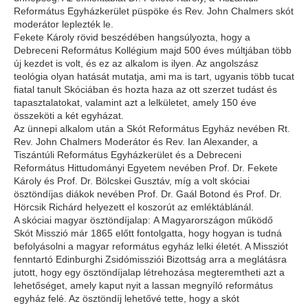
Református Egyházkerület püspöke és Rev. John Chalmers skót
moderátor leplezték le.
Fekete Károly rövid beszédében hangsúlyozta, hogy a
Debreceni Református Kollégium majd 500 éves múltjában több
új kezdet is volt, és ez az alkalom is ilyen. Az angolszász
teológia olyan hatását mutatja, ami ma is tart, ugyanis több tucat
fiatal tanult Skóciában és hozta haza az ott szerzet tudást és
tapasztalatokat, valamint azt a lelkületet, amely 150 éve
összeköti a két egyházat.
Az ünnepi alkalom után a Skót Református Egyház nevében Rt.
Rev. John Chalmers Moderátor és Rev. Ian Alexander, a
Tiszántúli Református Egyházkerület és a Debreceni
Református Hittudományi Egyetem nevében Prof. Dr. Fekete
Károly és Prof. Dr. Bölcskei Gusztáv, míg a volt skóciai
ösztöndíjas diákok nevében Prof. Dr. Gaál Botond és Prof. Dr.
Hörcsik Richárd helyezett el koszorút az emléktáblánál.
A skóciai magyar ösztöndíjalap: A Magyarországon működő
Skót Misszió már 1865 előtt fontolgatta, hogy hogyan is tudná
befolyásolni a magyar református egyház lelki életét. A Missziót
fenntartó Edinburghi Zsidómissziói Bizottság arra a meglátásra
jutott, hogy egy ösztöndíjalap létrehozása megteremtheti azt a
lehetőséget, amely kaput nyit a lassan megnyíló református
egyház felé. Az ösztöndíj lehetővé tette, hogy a skót