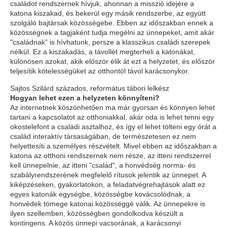
családot rendszernek hívjuk, ahonnan a misszió idejére a
katona kiszakad, és bekerül egy másik rendszerbe, az együtt
szolgáló bajtársak közösségébe. Ebben az időszakban ennek a
közösségnek a tagjaként tudja megélni az ünnepeket, amit akár
"családnak" is hívhatunk, persze a klasszikus családi szerepek
nélkül. Ez a kiszakadás, a távollét megterheli a katonákat,
különösen azokat, akik először élik át ezt a helyzetet, és először
teljesítik kötelességüket az otthontól távol karácsonykor.
Sajtos Szilárd százados, református tábori lelkész
Hogyan lehet ezen a helyzeten könnyíteni?
Az internetnek köszönhetően ma már gyorsan és könnyen lehet
tartani a kapcsolatot az otthoniakkal, akár oda is lehet tenni egy
okostelefont a családi asztalhoz, és így el lehet tölteni egy órát a
család interaktív társaságában, de természetesen ez nem
helyettesíti a személyes részvételt. Mivel ebben az időszakban a
katona az otthoni rendszernek nem része, az itteni rendszerrel
kell ünnepelnie, az itteni "család", a honvédség norma- és
szabályrendszerének megfelelő rítusok jelentik az ünnepet. A
kiképzéseken, gyakorlatokon, a feladatvégrehajtások alatt ez
egyes katonák egységbe, közösségbe kovácsolódnak, a
honvédek tömege katonai közösséggé válik. Az ünnepekre is
ilyen szellemben, közösségben gondolkodva készült a
kontingens. A közös ünnepi vacsorának, a karácsonyi