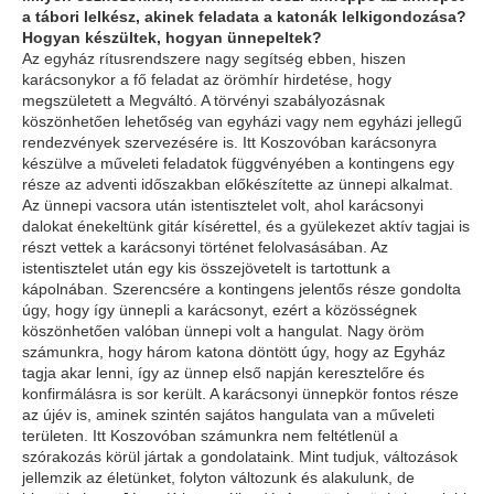
a tábori lelkész, akinek feladata a katonák lelkigondozása?
Hogyan készültek, hogyan ünnepeltek?
Az egyház rítusrendszere nagy segítség ebben, hiszen
karácsonykor a fő feladat az örömhír hirdetése, hogy
megszületett a Megváltó. A törvényi szabályozásnak
köszönhetően lehetőség van egyházi vagy nem egyházi jellegű
rendezvények szervezésére is. Itt Koszovóban karácsonyra
készülve a műveleti feladatok függvényében a kontingens egy
része az adventi időszakban előkészítette az ünnepi alkalmat.
Az ünnepi vacsora után istentisztelet volt, ahol karácsonyi
dalokat énekeltünk gitár kísérettel, és a gyülekezet aktív tagjai is
részt vettek a karácsonyi történet felolvasásában. Az
istentisztelet után egy kis összejövetelt is tartottunk a
kápolnában. Szerencsére a kontingens jelentős része gondolta
úgy, hogy így ünnepli a karácsonyt, ezért a közösségnek
köszönhetően valóban ünnepi volt a hangulat. Nagy öröm
számunkra, hogy három katona döntött úgy, hogy az Egyház
tagja akar lenni, így az ünnep első napján keresztelőre és
konfirmálásra is sor került. A karácsonyi ünnepkör fontos része
az újév is, aminek szintén sajátos hangulata van a műveleti
területen. Itt Koszovóban számunkra nem feltétlenül a
szórakozás körül jártak a gondolataink. Mint tudjuk, változások
jellemzik az életünket, folyton változunk és alakulunk, de