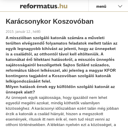
Pályázat
menü
Karácsonykor Koszovóban
2015. január 12., hétfő
A misszióban szolgáló katonák számára a műveleti
terülten elvégzendő folyamatos feladatok mellett talán az
egyik legnagyobb kihívást az jelenti, hogy az ünnepeket
is a családtól, az otthontól távol kell eltölteniük. A
katonákat érő lélektani hatásokról, a missziós ünneplés
sajátosságairól beszélgettek Sajtos Szilárd százados,
református tábori lelkésszel, aki jelenleg a magyar KFOR
kontingens tagjaként a Koszovóban szolgáló katonák
lelkigondozásáért felel.
Milyen hatások érnek egy külföldön szolgáló katonát az
ünnepek alatt?
Az ünnepek egyik sajátossága, hogy igazából nem lehet
egyedül megélni azokat, mindig köthetők valamilyen
közösséghez. A karácsonyi időszakban ezért talán még jobban
érzik a katonák a család hiányát, hiszen a megszokott
események, rítusok itt nem érik el, nem tud részt venni az
otthoni történésekben. A lélektan nyelvén ezt a közösséget, a