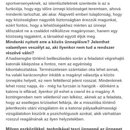
sportversenyeknek, az istentiszteletnek szenteste is az a
funkciója, hogy egy időre ünnepi közösséget teremtsen, ahová
mindenki tartozhat, aki akar. Alapvető emberi tulajdonság, hogy
egy közösségben nagyobb biztonságban érezzük magunkat,
ezért fontos, hogy a lehetőségekhez mérten az ünnepi
időszakot ne a családot nélkülözve magányosan, hanem egy
közösség tagjaként, a társakkal együtt éljük meg.
Mindenki nyitott erre a közös ünneplésre? Jelenthet
valamilyen veszélyt az, aki ilyenkor nem tud a rendszer
részévé válni?
A hadseregbe történő beilleszkedés során a feladatot végrehajtó
katonák kiképzése a fontos, nem az egyéniség
kibontakoztatása. Természetesen számtalan oka lehet annak,
ha valaki karácsonykor inkább a magányt választja a közös
ünneplés helyett, ez nem feltétlenül jelent rosszat. Mindenkinek
lehet rossz napja, és - még ha furcsán is hangzik - időnként a
katona is elfárad, ilyenkor jól eshet a csend és a magány. A
kontingensben nem véletlenül van lelkész, akinek az a feladata,
hogy az esetleges kríziseket feltárja, de a misszióba történő
jelentkezés utáni vizsgálaton és a katonai pályaalkalmassági
vizsgálatokon kiszűrik a pszichológusok azokat, akik várhatóan
rosszul reagálnának az ilyen helyzetekben.
Milyen eszközökkel, technikával teszi ünneppé az ünnepet