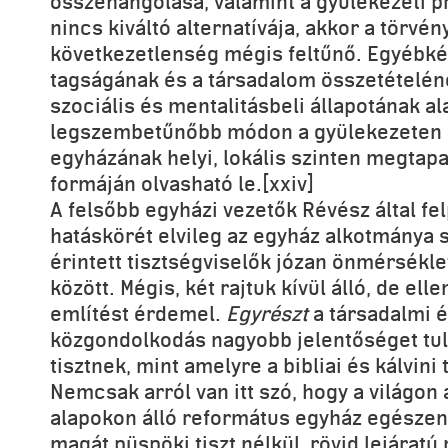
összehangolása, valamint a gyülekezeti p
nincs kiváltó alternatívája, akkor a törvén
következetlenség mégis feltűnő. Egyébké
tagságának és a társadalom összetételéne
szociális és mentalitásbeli állapotának al
legszembetűnőbb módon a gyülekezeten m
egyházának helyi, lokális szinten megtapa
formáján olvasható le.[xxiv]
A felsőbb egyházi vezetők Révész által fe
hatáskörét elvileg az egyház alkotmánya 
érintett tisztségviselők józan önmérsékle
között. Mégis, két rajtuk kívül álló, de ell
említést érdemel.
Egyrészt
a társadalmi é
közgondolkodás nagyobb jelentőséget tul
tisztnek, mint amelyre a bibliai és kálvini 
Nemcsak arról van itt szó, hogy a világon 
alapokon álló református egyház egészen
magát püspöki tiszt nélkül, rövid lejáratú