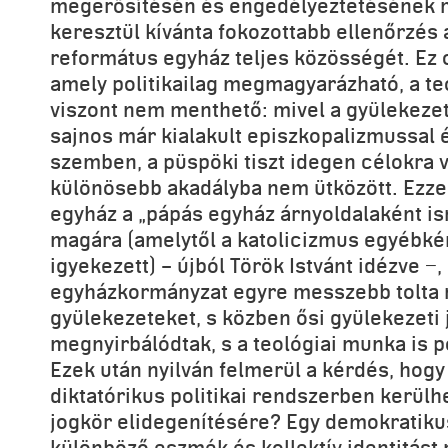
megerősítésén és engedélyeztetésének
keresztül kívánta fokozottabb ellenőrzés a
református egyház teljes közösségét. Ez 
amely politikailag megmagyarázható, a teo
viszont nem menthető: mivel a gyülekezeti
sajnos már kialakult episzkopalizmussal 
szemben, a püspöki tiszt idegen célokra v
különösebb akadályba nem ütközött. Ezze
egyház a „pápás egyház árnyoldalaként is
magára (amelytől a katolicizmus egyébké
igyekezett) – újból Török Istvánt idézve −,
egyházkormányzat egyre messzebb tolta 
gyülekezeteket, s közben ősi gyülekezeti
megnyirbálódtak, s a teológiai munka is p
Ezek után nyilván felmerül a kérdés, hogy
diktatórikus politikai rendszerben kerülh
jogkör elidegenítésére? Egy demokratiku
különböző eszmék és kollektív identitást