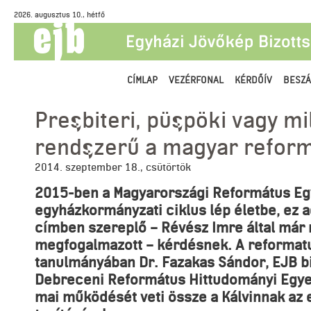
2026. augusztus 10., hétfő
CÍMLAP
VEZÉRFONAL
KÉRDŐÍV
BESZÁ
Presbiteri, püspöki vagy mi
rendszerű a magyar refor
2014. szeptember 18., csütörtök
2015-ben a Magyarországi Református Eg
egyházkormányzati ciklus lép életbe, ez ad
címben szereplő – Révész Imre által már
megfogalmazott – kérdésnek. A reformat
tanulmányában Dr. Fazakas Sándor, EJB biz
Debreceni Református Hittudományi Egye
mai működését veti össze a Kálvinnak az 