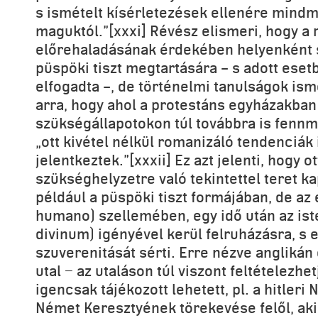
s ismételt kísérletezések ellenére mindmá
maguktól.”[xxxi] Révész elismeri, hogy a
előrehaladásának érdekében helyenként s
püspöki tiszt megtartására – s adott esetb
elfogadta –, de történelmi tanulságok is
arra, hogy ahol a protestáns egyházakban
szükségállapotokon túl továbbra is fennma
„ott kivétel nélkül romanizáló tendenciák 
jelentkeztek.”[xxxii] Ez azt jelenti, hogy ot
szükséghelyzetre való tekintettel teret ka
például a püspöki tiszt formájában, de az
humano) szellemében, egy idő után az ist
divinum) igényével kerül felruházásra, s e
szuverenitását sérti. Erre nézve anglikán
utal − az utaláson túl viszont feltételezhe
igencsak tájékozott lehetett, pl. a hitler
Német Keresztyének törekevése felől, aki