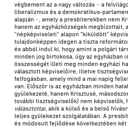
végbement az a nagy változás − a felvilág
liberalizmus és a demokratikus-parlame
alapján −, amely a presbiterekben nem Kri
hanem az egyházközségek megbízottait, 
"népképviseleti" alapon "kiküldött" képvise
tulajdonképpen idegen a tiszta reformáto
és abból indul ki, hogy amint a polgári t
minden jog birtokosa, úgy az egyházban is
összességét illeti meg minden egyházi ha
választott képviselőire, illetve tisztségvis
felfogásban, amely mind a mai napig felle
van. Először is az egyházban minden hata
gyülekezeté, hanem Krisztusé, másodszor 
további tisztségviselők) nem képviselők,
választottai
, akik a külső és a belső hívásr
teljes gyülekezet szolgálatában. A presbi
és módosult fejlődése következtében két i