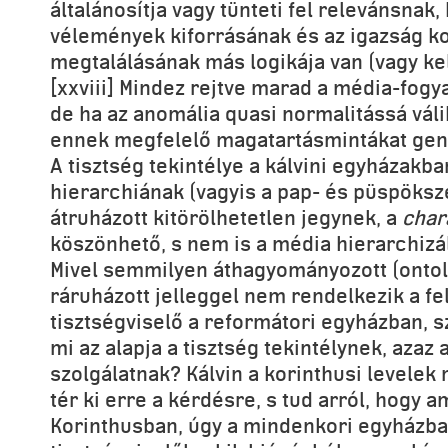
általánosítja vagy tünteti fel relevánsnak,
vélemények kiforrásának és az igazság k
megtalálásának más logikája van (vagy kel
[xxviii] Mindez rejtve marad a média-fogy
de ha az anomália quasi normalitássá vál
ennek megfelelő magatartásmintákat ge
A tisztség tekintélye a kálvini egyházakb
hierarchiának (vagyis a pap- és püspöksze
átruházott kitörölhetetlen jegynek, a
char
köszönhető, s nem is a média hierarchizá
Mivel semmilyen áthagyományozott (ontoló
ráruházott jelleggel nem rendelkezik a f
tisztségviselő a reformátori egyházban, s
mi az alapja a tisztség tekintélynek, azaz 
szolgálatnak? Kálvin a korinthusi levele
tér ki erre a kérdésre, s tud arról, hogy 
Korinthusban, úgy a mindenkori egyházban