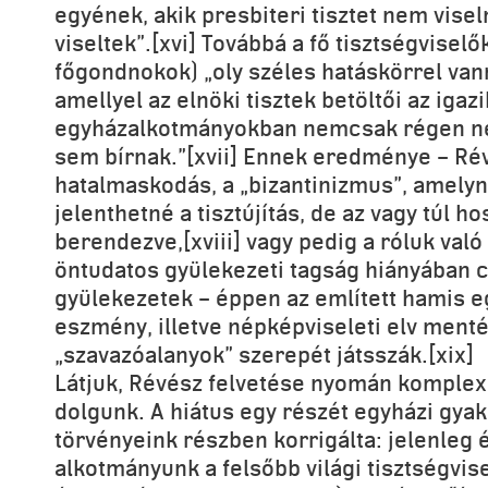
egyének, akik presbiteri tisztet nem vis
viseltek”.[xvi] Továbbá a fő tisztségvisel
főgondnokok) „oly széles hatáskörrel van
amellyel az elnöki tisztek betöltői az igaz
egyházalkotmányokban nemcsak régen ne
sem bírnak.”[xvii] Ennek eredménye – Rév
hatalmaskodás, a „bizantinizmus”, amelyn
jelenthetné a tisztújítás, de az vagy túl ho
berendezve,[xviii] vagy pedig a róluk való
öntudatos gyülekezeti tagság hiányában c
gyülekezetek – éppen az említett hamis 
eszmény, illetve népképviseleti elv ment
„szavazóalanyok” szerepét játsszák.[xix]
Látjuk, Révész felvetése nyomán komplex
dolgunk. A hiátus egy részét egyházi gya
törvényeink részben korrigálta: jelenleg
alkotmányunk a felsőbb világi tisztségvi