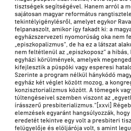
tisztségek segítségével. Hanem arról a m
sajátosan magyar református rangtisztele
tekintélyigénylésről, amelyet egykor Rava
felpanaszolt, amikor így fakadt ki: a mag
egyházszervezeti nyomorúság oka nem fel
„episzkopalizmus”, de ha ez a látszat alak
nem feltétlenül az „episzkoposz” a hibás,
egyházi körülmények, amelyek megengedik,
kifejlesztik a püspöki vagy esperesi hatal
Szerinte a program nélkül hánykódó mag
egyház két véglet között mozog, a kongre
konzisztorializmus között. A tömegek vag
túltengéseivel szemben viszont az „egyet
írásszerű presbiterializmus.”[xxvi] Régeb
elemzések egyaránt hangsúlyozzák, hogy a
eredetét tekintve egy volt a presbiteri tis
felügyelője és elöljárója volt, s amint leg