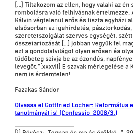
[…] Tiltakozom az ellen, hogy valaki az én
rombolásra való felhívásnak értelmezze. 
Kálvin végtelenül erős és tiszta egyházi a
elsősorban az igehirdetés, pásztorkodás,
szeretetszolgálat szerves egységét, szét
összetartozását […] jobban vegyük fel ma
ezt a gondolatvilágot olyan erősen és oly
tüdőbeteg szívja be az ózondús, napfénye
levegőt.”[xxxvii] E szavak mérlegelése a K
nem is érdemtelen!
Fazakas Sándor
Olvassa el Gottfried Locher: Református
tanulmányát is! (Confessio 2008/3.)
[i] Révész: „Tegnap és ma és örökké…”, 2