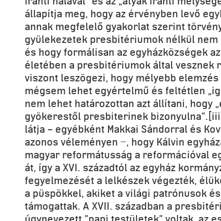
iránti hálával” és az „atyák iránti mélysége
állapítja meg, hogy az érvényben levő eg
annak megfelelő gyakorlat szerint törv
gyülekezetek presbitériumok nélkül nem i
és hogy formálisan az egyházközségek a
életében a presbitériumok által vesznek r
viszont leszögezi, hogy mélyebb elemzés
mégsem lehet egyértelmű és feltétlen „ige
nem lehet határozottan azt állítani, hog
gyökerestől presbiterinek bizonyulna”.[ii
látja – egyébként Makkai Sándorral és Ková
azonos véleményen −, hogy Kálvin egyház
magyar reformátusság a reformációval eg
át, így a XVI. századtól az egyház kormány
fegyelmezését a lelkészek végezték, élük
a püspökkel, akiket a világi patrónusok é
támogattak. A XVII. században a presbit
úgynevezett "papi testületek" voltak, az e