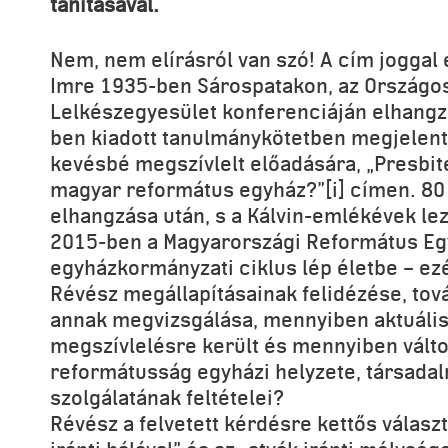
tanításával.
Nem, nem elírásról van szó! A cím joggal
Imre 1935-ben Sárospatakon, az Országo
Lelkészegyesület konferenciáján elhangz
ben kiadott tanulmánykötetben megjelent,
kevésbé megszívlelt előadására, „Presbit
magyar református egyház?”[i] címen. 80 
elhangzása után, s a Kálvin-emlékévek le
2015-ben a Magyarországi Református Eg
egyházkormányzati ciklus lép életbe – e
Révész megállapításainak felidézése, to
annak megvizsgálása, mennyiben aktuálisa
megszívlelésre került és mennyiben válto
reformátusság egyházi helyzete, társadal
szolgálatának feltételei?
Révész a felvetett kérdésre kettős választ