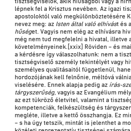
tisztségviselők, akik hiúságból vagy a hír
lépnek fel a Krisztus nevében. Az igazi ti
apostoloktól való megkülönböztetésére Ká
nevez meg: az
Isten által való elhívás
t és 
hűség
et. Vagyis nem elég az elhívásra hiv
még nem tud megfelelni a hivatal, illetve 
követelményeinek.[xxix] Röviden – és mai
a kérdésre így válaszolhatunk: nem a tisz
tisztségviselő személy tekintélyét vagy hi
személyes qualitásaitól függetlenül, hanem
hordozójának kell felnőnie, méltóvá válnia
viselésére. Ennek alapja pedig az
írás-sz
tárgyszerűség
, vagyis az Evangélium mél
az ezt tükröző életvitel, valamint a tiszts
kompetenciák, felkészültség és tárgysze
megléte, illetve a kettő összhangja. Ez mi
– s ha úgy tetszik, mintát is jelenthet a 
közéleti reprezentatív tisztségei számára 