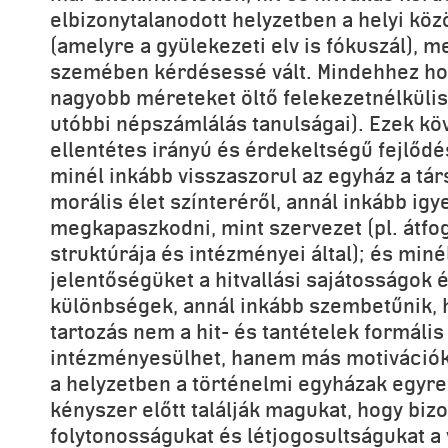
elbizonytalanodott helyzetben a helyi kö
(amelyre a gyülekezeti elv is fókuszál), m
szemében kérdésessé vált. Mindehhez hoz
nagyobb méreteket öltő felekezetnélkülis
utóbbi népszámlálás tanulságai). Ezek kö
ellentétes irányú és érdekeltségű fejlődé
minél inkább visszaszorul az egyház a tár
morális élet színteréről, annál inkább igy
megkapaszkodni, mint szervezet (pl. átfo
struktúrája és intézményei által); és miné
jelentőségüket a hitvallási sajátosságok é
különbségek, annál inkább szembetűnik, 
tartozás nem a hit- és tantételek formális
intézményesülhet, hanem más motivációk á
a helyzetben a történelmi egyházak egyr
kényszer előtt találják magukat, hogy biz
folytonosságukat és létjogosultságukat a 