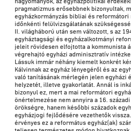
hagyományok, az egyházpolitikai érdekekr
pragmatizmus erősebbnek bizonyultak, m
egyházkormányzás bibliai és reformátori 
időnkénti felülvizsgálatának szükségessé
II. világháború után sem változott, s az 1
egyháztagsági és egyházalkotmányi reform
jeleit rövidesen elfojtotta a kommunista á
végrehajtó egyházi adminisztratív intézke
Lássuk immár néhány kiemelt konkrét ké
Kálvinnak az egyház lényegéről és az eg
való tanításának mérlegén jelen egyházi é
helyzetét, illetve gyakorlatát. Annál is i
bizonyul ez, mert a mai reformátori egyhá
önértelmezése nem annyira a 16. századi
örökségre, hanem későbbi századok egyh
egyházjogi fejlődésére vezethetők vissza
érvényes ez a református egyház(ak) szá
teljesen természetes módon hivatkoznak K