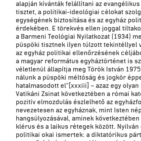
alapján kívánták felállítani az evangéliku
tisztet, a politikai-ideológiai célokat szo
egységének biztosítása és az egyház polit
érdekében. E törekvés ellen joggal tiltako
a Barmeni Teológiai Nyilatkozat (1934) m
püspöki tisztnek ilyen túlzott tekintéllyel
az egyház politikai ellenőrzésének céljábó
a magyar református egyháztörténet is sz
véletlenül állapítja meg Török István 197
nálunk a püspöki méltóság és jogkör épp
hatalmasodott el”[xxxiii] – azaz egy olyan 
Vatikáni Zsinat következtében a római ka
pozitív elmozdulás észlelhető az egyház
nevezetesen az egyháznak, mint Isten né
hangsúlyozásával, aminek következtében 
klérus és a laikus rétegek között. Nyilvá
politikai okai ismertek: a diktatórikus pár