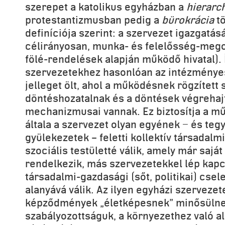
szerepet a katolikus egyházban a
hierarc
protestantizmusban pedig a
bürokrácia
tö
definíciója szerint: a szervezet igazgatásá
célirányosan, munka- és felelősség-megos
fölé-rendelések alapján működő hivatal).
szervezetekhez hasonlóan az intézménye
jelleget ölt, ahol a működésnek rögzített s
döntéshozatalnak és a döntések végrehaj
mechanizmusai vannak. Ez biztosítja a mű
általa a szervezet olyan egyének − és teg
gyülekezetek – feletti kollektív társadalmi
szociális testületté válik, amely már sajá
rendelkezik, más szervezetekkel lép kap
társadalmi-gazdasági (sőt, politikai) cs
alanyává válik. Az ilyen egyházi szerveze
képződmények „életképesnek” minősülnek
szabályozottságuk, a környezethez való 