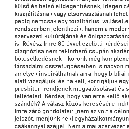
külső és belső elidegenítésnek, idegen c
kisajátításnak vagy elsorvasztásnak lehet 
pedig nemcsak egy totalitárius, valláselle
rendszerben jelentkezik, hanem a moder
szervezeti kultúrájának és önigazgatásá
is. Révész Imre 80 évvel ezelőtti kérdése
diagnózisa nem tekinthető csupán akadém
bölcselkedésnek – korunk még komplexe
társadalmi összefüggéseiben is nagyon r
amelyek inspirálhatnak arra, hogy bibliai
alatt vizsgáljuk, és ha kell, korrigáljuk e
presbiteri rendjének megvalósulását és 
feltételeit. Kérdés, hogy van erre kellő ak
szándék? A válasz közös keresésére indítv
Imre záró gondolatai: „nem az volt a célo
jelszót: menjünk neki egyházalkotmányun
csákánnyal széjjel. Nem a mai szervezet 