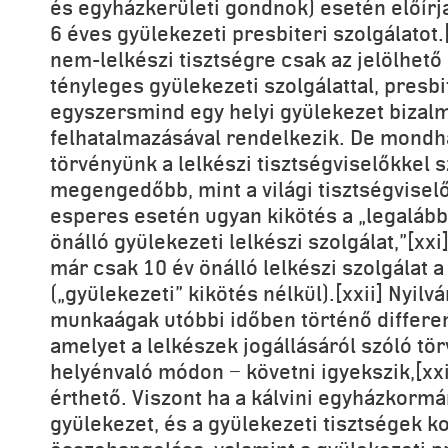
és egyházkerületi gondnok) esetén előírja 
6 éves gyülekezeti presbiteri szolgálatot.
nem-lelkészi tisztségre csak az jelölhető 
tényleges gyülekezeti szolgálattal, presbi
egyszersmind egy helyi gyülekezet bizal
felhatalmazásával rendelkezik. De mondha
törvényünk a lelkészi tisztségviselőkkel
megengedőbb, mint a világi tisztségvisel
esperes esetén ugyan kikötés a „legalább 
önálló gyülekezeti lelkészi szolgálat,”[xx
már csak 10 év önálló lelkészi szolgálat a
(„gyülekezeti” kikötés nélkül).[xxii] Nyilvá
munkaágak utóbbi időben történő differen
amelyet a lelkészek jogállásáról szóló tö
helyénvaló módon − követni igyekszik,[xxi
érthető. Viszont ha a kálvini egyházkormán
gyülekezet, és a gyülekezeti tisztségek ko