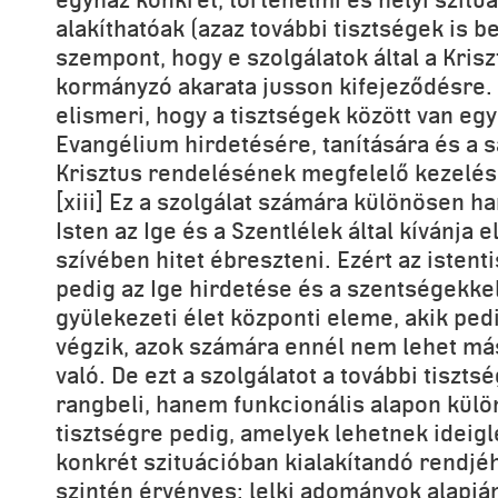
alakíthatóak (azaz további tisztségek is be
szempont, hogy e szolgálatok által a Kris
kormányzó akarata jusson kifejeződésre. 
elismeri, hogy a tisztségek között van egy
Evangélium hirdetésére, tanítására és a
Krisztus rendelésének megfelelő kezelésé
[xiii] Ez a szolgálat számára különösen h
Isten az Ige és a Szentlélek által kívánja e
szívében hitet ébreszteni. Ezért az istenti
pedig az Ige hirdetése és a szentségekkel
gyülekezeti élet központi eleme, akik pedi
végzik, azok számára ennél nem lehet más
való. De ezt a szolgálatot a további tisz
rangbeli, hanem funkcionális alapon külö
tisztségre pedig, amelyek lehetnek ideig
konkrét szituációban kialakítandó rendj
szintén érvényes: lelki adományok alapjá