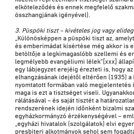
elköteleződés és ennek megfelelő szakm
összhangjának igényével).
3. Püspöki tiszt – kivételes jog vagy elide
„Különösképpen a püspöki tiszt az, amel
és emberimádat kísértése még akkor is el
betöltője a legkimagaslóbb szellemi és e
legmélyebb evangéliumi lélek”[xxx] állapí
egy lábjegyzet erejéig érezteti is, hogy a
elhangzásának idejétől eltérően (1935) a k
nyomtatott formában való megjelentetés 
maga is ezt a tisztséget viseli. Ugyanakk
rálátásával – és saját tisztét a határozat
rendszerének idején időnként bizalmi sza
egyházkormányzó érzékenységével – emlé
„egyházi hivatalok (szolgálatok) elvi egye
presbiteri alkotmányok sehol sem fogadták