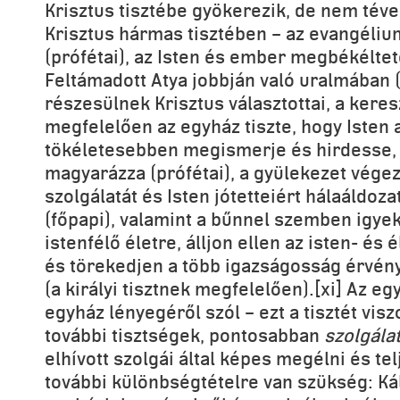
Krisztus tisztébe gyökerezik, de nem tév
Krisztus hármas tisztében – az evangéliu
(prófétai), az Isten és ember megbékéltet
Feltámadott Atya jobbján való uralmában (k
részesülnek Krisztus választottai, a kere
megfelelően az egyház tiszte, hogy Isten 
tökéletesebben megismerje és hirdesse, il
magyarázza (prófétai), a gyülekezet vége
szolgálatát és Isten jótetteiért hálaáldoz
(főpapi), valamint a bűnnel szemben igye
istenfélő életre, álljon ellen az isten- és
és törekedjen a több igazságosság érvény
(a királyi tisztnek megfelelően).[xi] Az eg
egyház lényegéről szól – ezt a tisztét vis
további tisztségek, pontosabban
szolgála
elhívott szolgái által képes megélni és telj
további különbségtételre van szükség: Ká