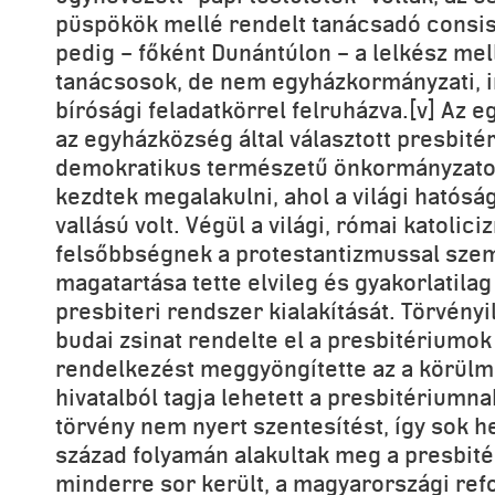
püspökök mellé rendelt tanácsadó consis
pedig – főként Dunántúlon – a lelkész mel
tanácsosok, de nem egyházkormányzati, i
bírósági feladatkörrel felruházva.[v] Az 
az egyházközség által választott presbité
demokratikus természetű önkormányzato
kezdtek megalakulni, ahol a világi hatós
vallású volt. Végül a világi, római katoli
felsőbbségnek a protestantizmussal sze
magatartása tette elvileg és gyakorlatila
presbiteri rendszer kialakítását. Törvény
budai zsinat rendelte el a presbitériumok
rendelkezést meggyöngítette az a körülm
hivatalból tagja lehetett a presbitériumna
törvény nem nyert szentesítést, így sok h
század folyamán alakultak meg a presbité
minderre sor került, a magyarországi re