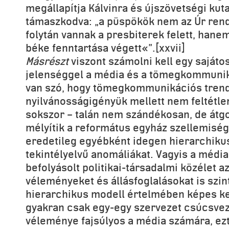
megállapítja Kálvinra és újszövetségi kut
támaszkodva: „a püspökök nem az Úr ren
folytán vannak a presbiterek felett, han
béke fenntartása végett«”.[xxvii]
Másrészt
viszont számolni kell egy saját
jelenséggel a média és a tömegkommuniká
van szó, hogy tömegkommunikációs tren
nyilvánosságigényük mellett nem feltétle
sokszor – talán nem szándékosan, de átgo
mélyítik a református egyház szellemiség
eredetileg egyébként idegen hierarchikus
tekintélyelvű anomáliákat. Vagyis a média
befolyásolt politikai-társadalmi közélet a
véleményeket és állásfoglalásokat is szin
hierarchikus modell értelmében képes ke
gyakran csak egy-egy szervezet csúcsve
véleménye fajsúlyos a média számára, ezt 