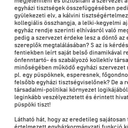
megjeleníteni és biztosítani a szervezet 
egyházi tisztségek összefüggésében pedi
gyülekezeti elv, a kálvini tisztségértelme
kollegiális összhangja, a lelki-kegyelmi a
egyház rendje szerinti elhívásról való m
pedig a szervezet érdeke lesz a döntő az
szereplők megtalálásában? S az is kérdés
fentiekben leírt saját belső dinamikával 
önfenntartó- és szabályozó kollektív társ
minőségében működő egyházi szervezet m
pl. egy püspöknek, esperesnek, főgondn
felsőbb egyházi tisztségviselőnek? De a 
társadalmi-politikai környezet logikájábó
leginkább veszélyeztetett és érintett hiv
püspöki tiszt!
Látható hát, hogy az eredetileg sajátosan 
értelmezett egyházkormányzati funkció k