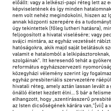
előállt: vagy a lelkészi-papi réteg lett az 
képviseletének és így minden hatalomnak 
nem volt nehéz megindokolni, hiszen az I
annak központi szerepére és a tudományb
úgy tekintettek (főleg lutheri hatásra), mi
feljogosított a hivatal viselésére; vagy pe
svájci mintára, az egyház vezetését rábíztá
hatóságokra, akik majd saját belátásuk sze
valamit e hatalomból a lelkipásztoroknak, 
szolgáinak”. Itt keresendő tehát a gyöke
református egyházszervezeti nyomorúság
közegyházi vélemény szerint így fogalma
egyház presbiteriális szervezetére ráépül
hivatali réteg, amely aztán lassan levált a
önálló életet kezdett élni… S bár a felism
elhangzott, hogy „szentírásszerű presbité
az Isten dicsőségének kárára van,”[vii] a