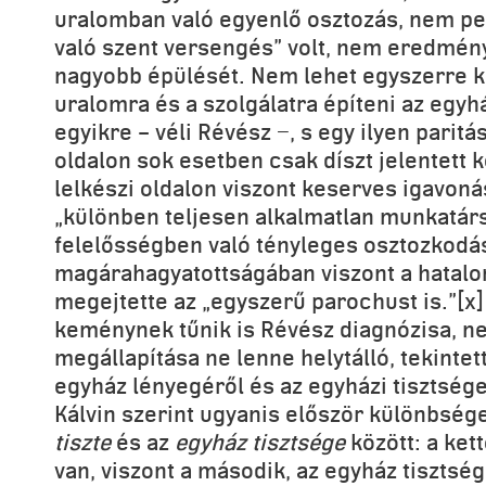
uralomban való egyenlő osztozás, nem pe
való szent versengés” volt, nem eredmén
nagyobb épülését. Nem lehet egyszerre ké
uralomra és a szolgálatra építeni az egyhá
egyikre – véli Révész −, s egy ilyen parit
oldalon sok esetben csak díszt jelentett 
lelkészi oldalon viszont keserves igavonást
„különben teljesen alkalmatlan munkatár
felelősségben való tényleges osztozkodás
magárahagyatottságában viszont a hatalo
megejtette az „egyszerű parochust is.”[x
keménynek tűnik is Révész diagnózisa, ne
megállapítása ne lenne helytálló, tekintet
egyház lényegéről és az egyházi tisztsége
Kálvin szerint ugyanis először különbsége
tiszte
és az
egyház tisztsége
között: a ket
van, viszont a második, az egyház tiszts