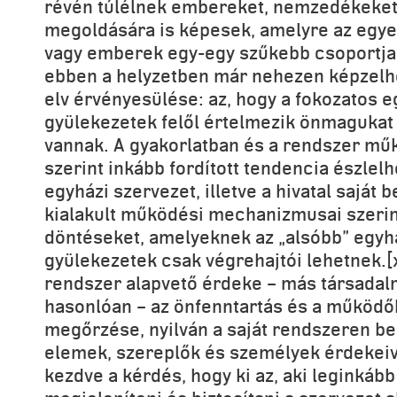
révén túlélnek embereket, nemzedékeket
megoldására is képesek, amelyre az eg
vagy emberek egy-egy szűkebb csoportja
ebben a helyzetben már nehezen képzelhe
elv érvényesülése: az, hogy a fokozatos e
gyülekezetek felől értelmezik önmagukat
vannak. A gyakorlatban és a rendszer műk
szerint inkább fordított tendencia észlelh
egyházi szervezet, illetve a hivatal saját b
kialakult működési mechanizmusai szeri
döntéseket, amelyeknek az „alsóbb” egyhá
gyülekezetek csak végrehajtói lehetnek.[x
rendszer alapvető érdeke – más társadal
hasonlóan – az önfenntartás és a működ
megőrzése, nyilván a saját rendszeren bel
elemek, szereplők és személyek érdekeiv
kezdve a kérdés, hogy ki az, aki leginkáb