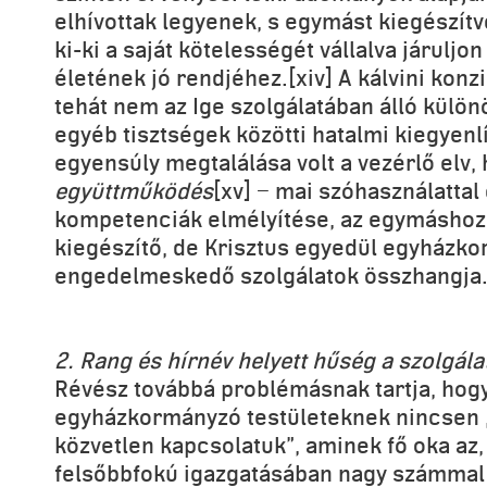
elhívottak legyenek, s egymást kiegészítv
ki-ki a saját kötelességét vállalva járuljo
életének jó rendjéhez.[xiv] A kálvini kon
tehát nem az Ige szolgálatában álló külön
egyéb tisztségek közötti hatalmi kiegyenlí
egyensúly megtalálása volt a vezérlő elv
együttműködés
[xv] − mai szóhasználattal
kompetenciák elmélyítése, az egymáshoz 
kiegészítő, de Krisztus egyedül egyházk
engedelmeskedő szolgálatok összhangj
2. Rang és hírnév helyett hűség a szolgál
Révész továbbá problémásnak tartja, ho
egyházkormányzó testületeknek nincsen „a
közvetlen kapcsolatuk”, aminek fő oka az,
felsőbbfokú igazgatásában nagy számmal 