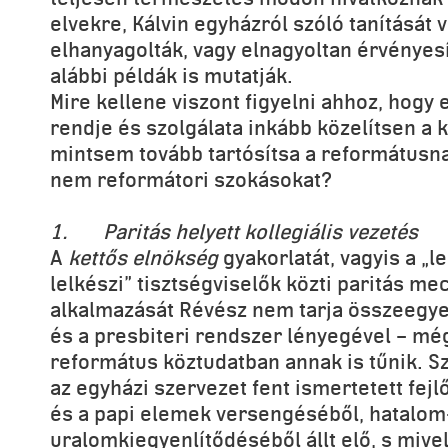
elvekre, Kálvin egyházról szóló tanítását 
elhanyagolták, vagy elnagyoltan érvényesí
alábbi példák is mutatják.
Mire kellene viszont figyelni ahhoz, hogy
rendje és szolgálata inkább közelítsen a k
mintsem tovább tartósítsa a reformátusna
nem reformátori szokásokat?
1.
Paritás helyett
kollegiális vezetés
A
kettős elnökség
gyakorlatát, vagyis a „l
lelkészi” tisztségviselők közti paritás me
alkalmazását Révész nem tarja összeegyez
és a presbiteri rendszer lényegével – mé
református köztudatban annak is tűnik. Sz
az egyházi szervezet fent ismertetett fejl
és a papi elemek versengéséből, hatalom
uralomkiegyenlítődéséből állt elő, s mive