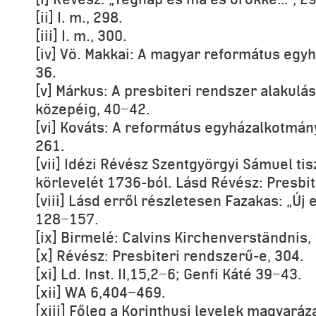
[ii] I. m., 298.
[iii] I. m., 300.
[iv] Vö. Makkai: A magyar református egyh
36.
[v] Márkus: A presbiteri rendszer alakulás
közepéig, 40−42.
[vi] Kováts: A református egyházalkotmán
261.
[vii] Idézi Révész Szentgyörgyi Sámuel ti
körlevelét 1736-ból. Lásd Révész: Presbit
[viii] Lásd erről részletesen Fazakas: „Új 
128−157.
[ix] Birmelé: Calvins Kirchenverständnis,
[x] Révész: Presbiteri rendszerű-e, 304.
[xi] Ld. Inst. II,15,2−6; Genfi Káté 39−43.
[xii] WA 6,404−469.
[xiii] Főleg a Korinthusi levelek magyaráz