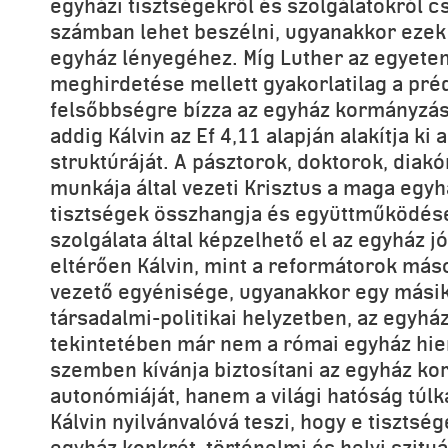
egyházi tisztségekről és szolgálatokról c
számban lehet beszélni, ugyanakkor ezek
egyház lényegéhez. Míg Luther az egyet
meghirdetése mellett gyakorlatilag a préd
felsőbbségre bízza az egyház kormányzásá
addig Kálvin az Ef 4,11 alapján alakítja ki
struktúráját. A pásztorok, doktorok, diak
munkája által vezeti Krisztus a maga egyh
tisztségek összhangja és együttműködése
szolgálata által képzelhető el az egyház j
eltérően Kálvin, mint a reformátorok m
vezető egyénisége, ugyanakkor egy másik,
társadalmi-politikai helyzetben, az egyh
tekintetében már nem a római egyház hie
szemben kívánja biztosítani az egyház k
autonómiáját, hanem a világi hatóság túl
Kálvin nyilvánvalóvá teszi, hogy e tisztsé
egyház konkrét, történelmi és helyi szitu