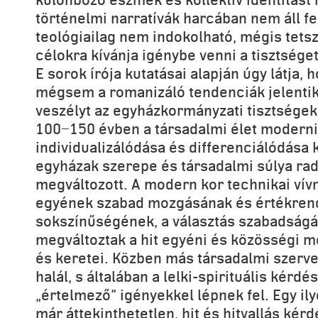
történelmi narratívák harcában nem áll fe
teológiailag nem indokolható, mégis tets
célokra kívánja igénybe venni a tisztséget
E sorok írója kutatásai alapján úgy látja,
mégsem a romanizáló tendenciák jelenti
veszélyt az egyházkormányzati tisztségek
100−150 évben a társadalmi élet moderni
individualizálódása és differenciálódása
egyházak szerepe és társadalmi súlya rad
megváltozott. A modern kor technikai vív
egyének szabad mozgásának és értékren
sokszínűségének, a választás szabadság
megváltoztak a hit egyéni és közösségi m
és keretei. Közben más társadalmi szervez
halál, s általában a lelki-spirituális kérd
„értelmező” igényekkel lépnek fel. Egy il
már áttekinthetetlen, hit és hitvallás kér